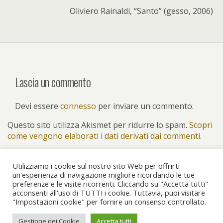
Oliviero Rainaldi, “Santo” (gesso, 2006)
Lascia un commento
Devi essere
connesso
per inviare un commento.
Questo sito utilizza Akismet per ridurre lo spam.
Scopri
come vengono elaborati i dati derivati dai commenti
.
Utilizziamo i cookie sul nostro sito Web per offrirti
un'esperienza di navigazione migliore ricordando le tue
preferenze e le visite ricorrenti. Cliccando su "Accetta tutti"
Torna su
acconsenti all'uso di TUTTI i cookie. Tuttavia, puoi visitare
"Impostazioni cookie" per fornire un consenso controllato.
Dispositivo Portatile
Pc Desktop
Gestione dei Cookie
Accetta tutti