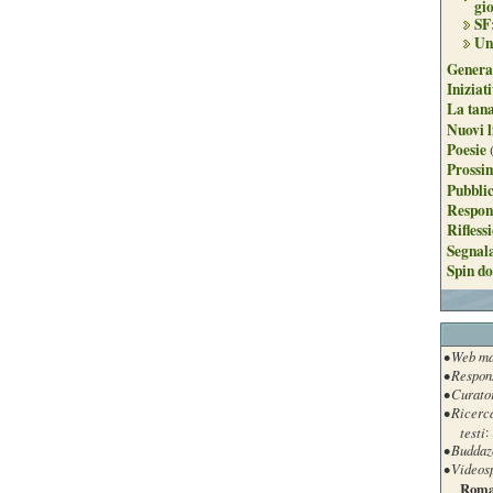
gi
SF
Un
Genera
Iniziat
La tan
Nuovi l
Poesie
Prossim
Pubblic
Respon
Rifless
Segnal
Spin do
• Web ma
• Respon
• Curato
• Ricerc
testi
:
• Buddaz
• Videos
Roma