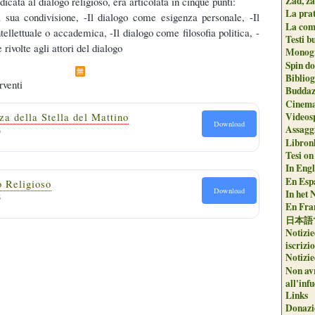
Zad, za
icata al dialogo religioso, era articolata in cinque punti:
La pra
 sua condivisione, -Il dialogo come esigenza personale, -Il
La com
tellettuale o accademica, -Il dialogo come filosofia politica, -
Testi b
rivolte agli attori del dialogo
Monogr
Spin do
Biblio
rventi
Buddaz
Cinema
Videos
za della Stella del Mattino
Download
B
Assaggi
Libron
Tesi on
In Engli
En Espa
o Religioso
Download
In het 
B
En Fran
日本語
Notizie
iscrizi
Notizie
Non avr
all'inf
Links
Donazi