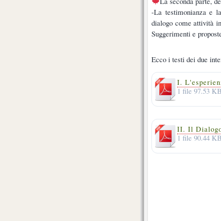
La seconda parte, ded
-La testimonianza e la
dialogo come attività in
Suggerimenti e proposte 
Ecco i testi dei due inte
I. L'esperien
1 file
97.53 K
II. Il Dialog
1 file
90.44 K