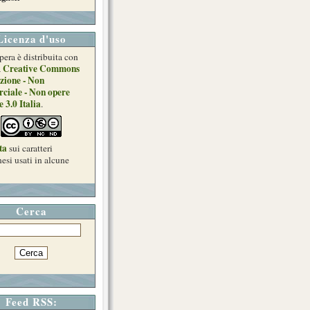
Licenza d'uso
pera è distribuita con
Creative Commons
a
zione - Non
ciale - Non opere
e 3.0 Italia
.
ta
sui caratteri
esi usati in alcune
Cerca
Feed RSS: