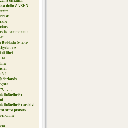
zen a distanza
tica dello ZAZEN
unità
uddisti
afie
ctors
grafia commentata
ot
 Buddista (e non)
pigolature
 di libri
line
 line
sh...
ñol...
Nederlands...
çais...
で。。。
dallaStella@:
oni
dallaStella@: archivio
ai altro pianeta
uori di me
oni