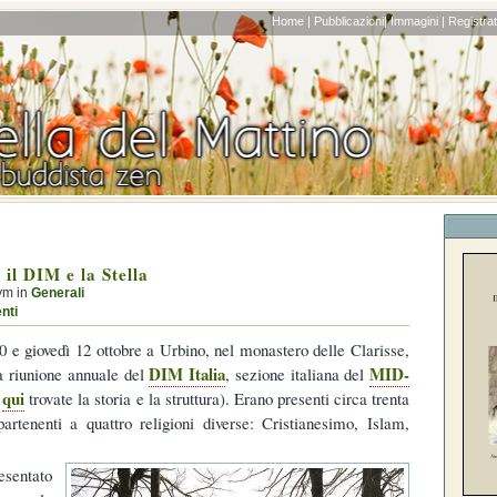
Home |
Pubblicazioni|
Immagini |
Registrati
il DIM e la Stella
ym in
Generali
nti
0 e giovedì 12 ottobre a Urbino, nel monastero delle Clarisse,
DIM Italia
MID-
la riunione annuale del
, sezione italiana del
qui
i
trovate la storia e la struttura). Erano presenti circa trenta
artenenti a quattro religioni diverse: Cristianesimo, Islam,
esentato