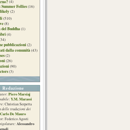
orno?
(4)
: Summer Follies
(16)
likely
(2)
li
(510)
ive
(8)
a del Buddha
(1)
ibri
(4)
(34)
e pubblicazioni
(2)
ati dalla comunità
(43)
ses
(2)
ioni
(26)
azioni
(90)
ctors
(3)
Redazione
ster
Piero Marsiaj
:
sabile
Y.M. Marassi
:
re
: Christian Serpetta
a delle traduzioni dei
Carlo De Mauro
ot
: Federico Agosti
pigolature:
Alessandro
gnoli