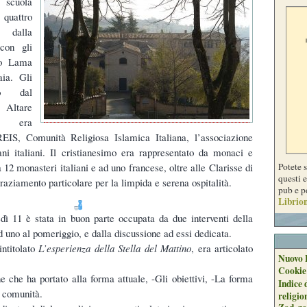
a scuola
quattro
 dalla
con gli
uto Lama
ia. Gli
no dal
 Altare
m era
EIS, Comunità Religiosa Islamica Italiana, l’associazione
i italiani. Il cristianesimo era rappresentato da monaci e
Potete 
12 monasteri italiani e ad uno francese, oltre alle Clarisse di
questi e
raziamento particolare per la limpida e serena ospitalità.
pub e p
Librion
dì 11 è stata in buon parte occupata da due interventi della
d uno al pomeriggio, e dalla discussione ad essi dedicata.
intitolato
L’esperienza della Stella del Mattino
, era articolato
Nuovo 
Cookie
ne che ha portato alla forma attuale, -Gli obiettivi, -La forma
Indice 
a comunità.
religio