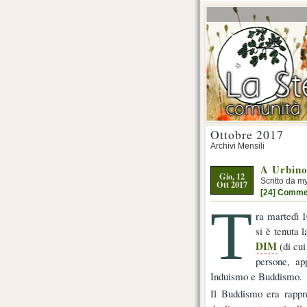
Ottobre 2017
Archivi Mensili
A Urbino 
Gio, 12
Scritto da m
Ott 2017
[24] Comme
T
ra martedì 1
si è tenuta 
DIM
(di cu
persone, app
Induismo e Buddismo.
Il Buddismo era rappr