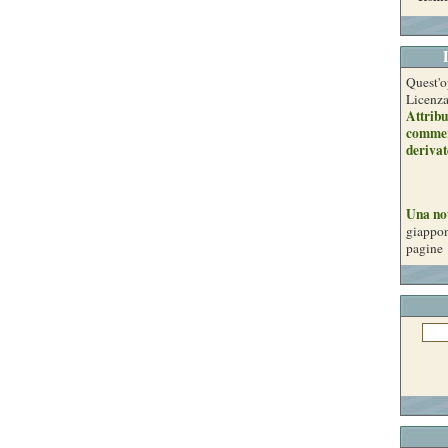
Quest'o
Licenz
Attribu
commer
derivat
Una no
giappon
pagine