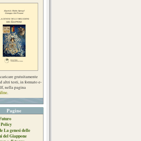
scaricare gratuitamente
d altri testi, in formato e-
df, nella pagina
line
.
Pagine
Futuro
 Policy
de La genesi delle
ni del Giappone