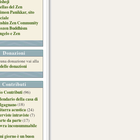
ishoji
ellas del Zen
imon Panikkar, sito
iciale
nshin Zen Community
tozen Buddhism
ngelo e Zen
Donazioni
e una donazione vai alla
delle donazioni
Contributi
o Contributi
(96)
lendario della casa di
lgagnano
(18)
itarra acustica
(24)
erviste intraviste
(7)
arte da parte
(17)
ovra inconsummabile
ni giorno è un buon