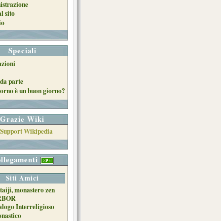
strazione
l sito
io
Speciali
azioni
da parte
orno è un buon giorno?
Grazie Wiki
llegamenti
Siti Amici
taiji, monastero zen
RBOR
alogo Interreligioso
nastico