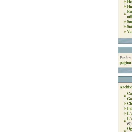
He
Hu
Ra
uff
Sa
So
Va
Per far
pagina 
Archivi
Ca
Ga
Ch
Int
L'
L'
(9)
Og