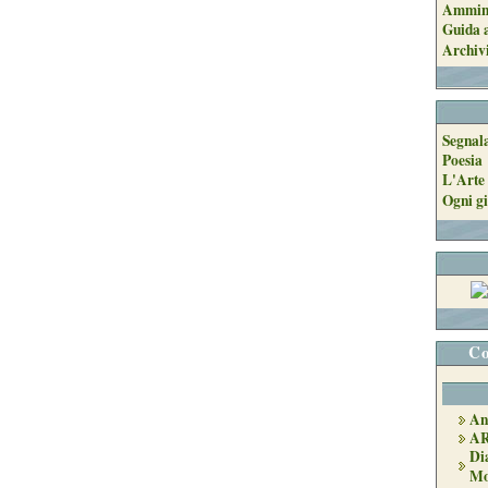
Ammini
Guida a
Archiv
Segnal
Poesia
L'Arte 
Ogni gi
Co
An
A
Di
Mo