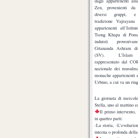
dagli appartenenti all
Zen, provenienti da 
diversi gruppi, e
tradizione Vajrayana 
appartenenti all’Istit
Tsong Khapa di Poma
induisti proveniva
Gitananda Ashram di
(SV). L’Isla
rappresentato dal COR
nazionale dei musulman
monache appartenenti a 
Urbino, a cui va un ring
La giornata di mercole
Stella, uno al mattino e
Il primo intervento, 
in quattro parti:
-La storia, -L’evoluzio
interna o profonda dell