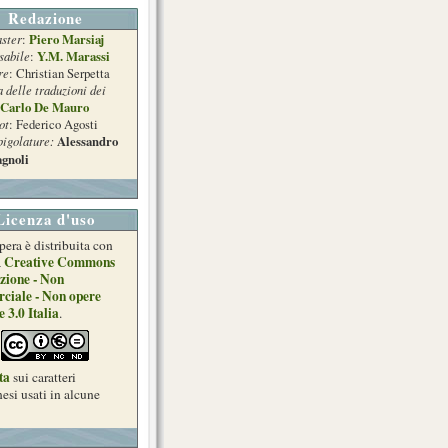
Redazione
ster
Piero Marsiaj
:
sabile
Y.M. Marassi
:
re
: Christian Serpetta
a delle traduzioni dei
Carlo De Mauro
ot
: Federico Agosti
pigolature:
Alessandro
gnoli
Licenza d'uso
pera è distribuita con
Creative Commons
a
zione - Non
ciale - Non opere
e 3.0 Italia
.
ta
sui caratteri
esi usati in alcune