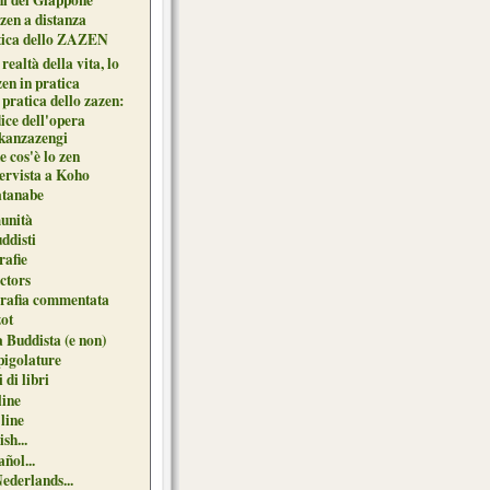
zen a distanza
tica dello ZAZEN
realtà della vita, lo
en in pratica
pratica dello zazen:
ice dell'opera
kanzazengi
 cos'è lo zen
tervista a Koho
tanabe
unità
uddisti
afie
ctors
grafia commentata
ot
 Buddista (e non)
pigolature
 di libri
line
 line
sh...
ñol...
Nederlands...