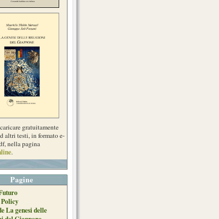
scaricare gratuitamente
d altri testi, in formato e-
df, nella pagina
line
.
Pagine
Futuro
 Policy
de La genesi delle
ni del Giappone