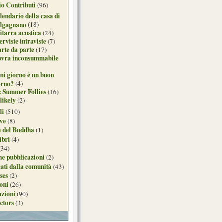
o Contributi
(96)
lendario della casa di
lgagnano
(18)
itarra acustica
(24)
erviste intraviste
(7)
arte da parte
(17)
ovra inconsummabile
ni giorno è un buon
orno?
(4)
: Summer Follies
(16)
likely
(2)
li
(510)
ive
(8)
a del Buddha
(1)
ibri
(4)
(34)
e pubblicazioni
(2)
ati dalla comunità
(43)
ses
(2)
ioni
(26)
azioni
(90)
ctors
(3)