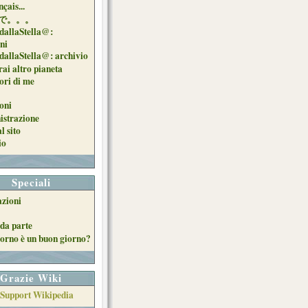
çais...
で。。。
dallaStella@:
oni
dallaStella@: archivio
ai altro pianeta
uori di me
oni
strazione
l sito
io
Speciali
azioni
da parte
orno è un buon giorno?
Grazie Wiki