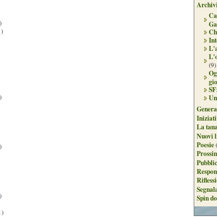
Archivi
Ca
)
Ga
)
Ch
Int
L'
L'
(9)
Og
gi
SF
)
Un
Genera
Iniziat
La tan
Nuovi l
Poesie
)
Prossim
Pubblic
Respon
Rifless
Segnal
)
Spin do
1)