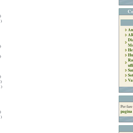
Co
)
)
An
A
Di
Mo
)
He
Hu
)
Ra
uff
Sa
So
)
Va
)
1)
Per far
pagina 
)
)