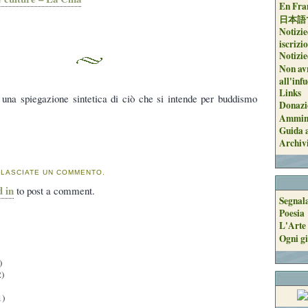
En Fran
日本語
Notizie
iscrizi
Notizie
Non avr
all'inf
Links
 una spiegazione sintetica di ciò che si intende per buddismo
Donazi
Ammini
Guida a
Archiv
 LASCIATE UN COMMENTO.
d in
to post a comment.
Segnal
Poesia
L'Arte 
Ogni gi
)
)
1)