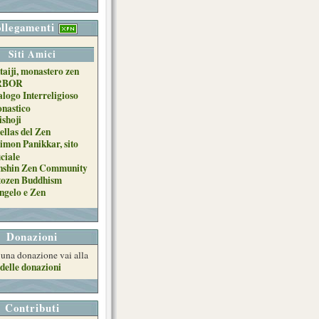
llegamenti
Siti Amici
taiji, monastero zen
RBOR
alogo Interreligioso
nastico
ishoji
ellas del Zen
imon Panikkar, sito
iciale
nshin Zen Community
tozen Buddhism
ngelo e Zen
Donazioni
e una donazione vai alla
delle donazioni
Contributi