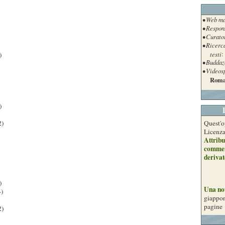
• Web ma
• Respon
• Curato
• Ricerc
testi
:
)
• Buddaz
• Videos
Roma
)
2)
Quest'o
Licenz
Attribu
commer
derivat
)
Una no
)
giappon
pagine
2)