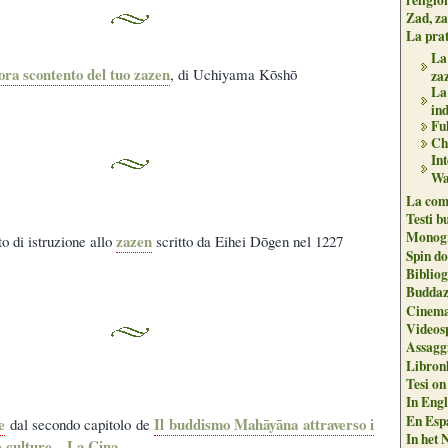
Zad, za
La pra
La 
ora scontento del tuo zazen
, di Uchiyama Kōshō
zaz
La 
ind
Fu
Che
In
Wa
La com
Testi b
Monogr
zazen
sto di istruzione allo
scritto da Eihei Dōgen nel 1227
Spin do
Biblio
Buddaz
Cinema
Videos
Assaggi
Libron
Tesi on
In Engli
En Espa
e
Il buddismo Mahāyāna attraverso i
dal secondo capitolo de
In het 
le culture – La Cina