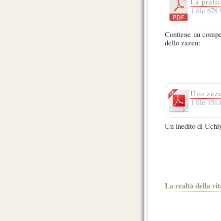
La prati
1 file
678
Contiene un compend
dello zazen:
Uno zaze
1 file
151
Un inedito di Uch
La realtà della vit