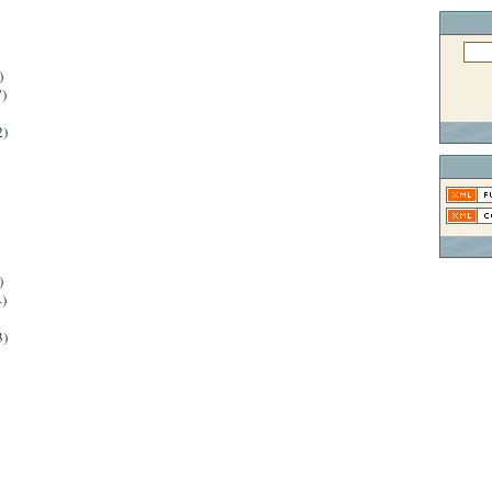
)
)
2)
)
)
3)