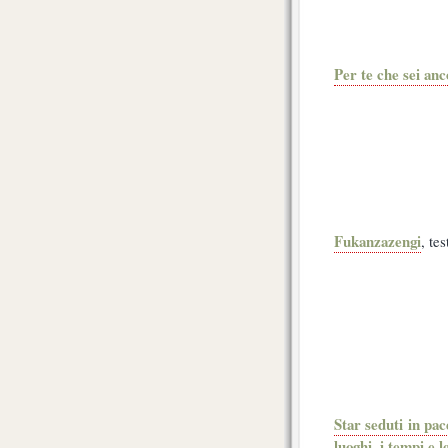
Per te che sei anc
Fukanzazengi
, te
Star seduti in pac
luoghi, i tempi e 