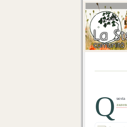
Q
uesta
zazen