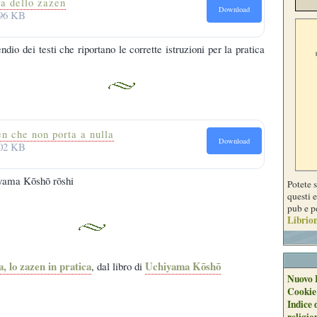
ca dello zazen
Download
.96 KB
io dei testi che riportano le corrette istruzioni per la pratica
n che non porta a nulla
Download
.02 KB
iyama Kōshō rōshi
Potete 
questi e
pub e p
Librion
a, lo
zazen
in pratica
Uchiyama Kōshō
, dal libro di
Nuovo 
Cookie
Indice 
religio