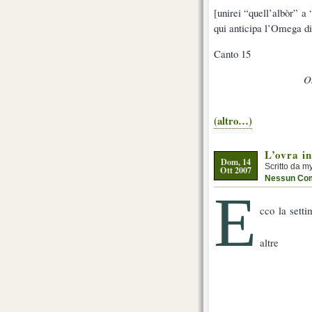
[unirei “quell’albòr” 
qui anticipa l’Omega di
Canto 15
On
(altro…)
L’ovra i
Dom, 14
Scritto da m
Ott 2007
Nessun Co
E
cco la sett
altre