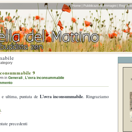
Home |
Pubblicazioni|
Immagini |
Registrati
mabile
Category
nconsummabile 9
ym in
Generali
,
L'ovra inconsummabile
mmento
L’ovra inconsummabile
, e ultima, puntata de
. Ringraziamo
ì
.
ntate precedenti