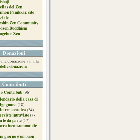
ishoji
ellas del Zen
imon Panikkar, sito
iciale
nshin Zen Community
tozen Buddhism
ngelo e Zen
Donazioni
e una donazione vai alla
delle donazioni
Contributi
o Contributi
(96)
lendario della casa di
lgagnano
(18)
itarra acustica
(24)
erviste intraviste
(7)
arte da parte
(17)
ovra inconsummabile
ni giorno è un buon