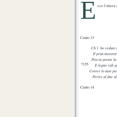
E
cco l’ottava
Canto 13
Ch’i’ ho veduto 
Il prun mostrar
Poscia portar la
7155
E legno vidi g
Correr lo mar pe
Perire al fine a
Canto 14