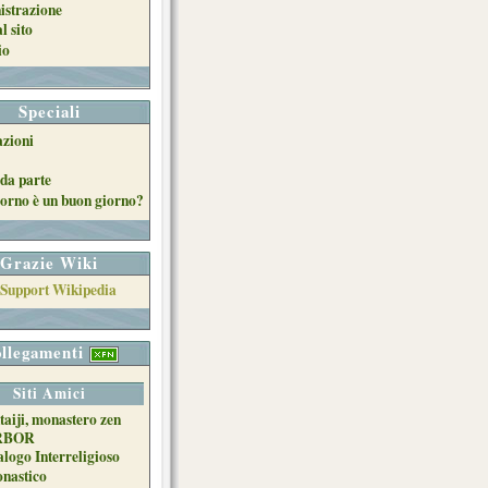
strazione
l sito
io
Speciali
azioni
da parte
orno è un buon giorno?
Grazie Wiki
llegamenti
Siti Amici
taiji, monastero zen
RBOR
alogo Interreligioso
nastico