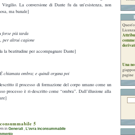
 Virgilio. La conversione di Dante fu da un’esistenza, non
osa, ma banale]
Quest'o
Licenz
 forse più tarda
Attribu
 per altrui cagione
commer
derivat
rda la beatitudine per accompagnare Dante]
Una no
giappon
È chiamata ombra; e quindi organa poi
pagine
descritto il processo di formazione del corpo umano come un
esso processo è ri-descritto come “ombra”. Dall’illusione alla
are]
nconsummabile 5
ym in
Generali
,
L'ovra inconsummabile
mmento