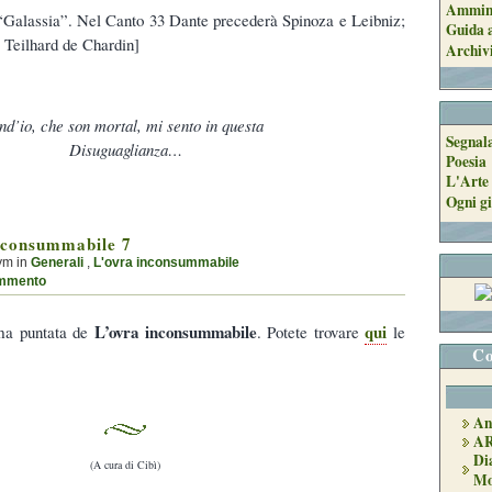
Ammini
a “Galassia”. Nel Canto 33 Dante precederà Spinoza e Leibniz;
Guida a
 Teilhard de Chardin]
Archiv
d’io, che son mortal, mi sento in questa
Segnal
Disuguaglianza…
Poesia
L'Arte 
Ogni gi
nconsummabile 7
ym in
Generali
,
L'ovra inconsummabile
mmento
L’ovra inconsummabile
qui
ima puntata de
. Potete trovare
le
Co
An
A
Di
(A cura di Cibì)
Mo