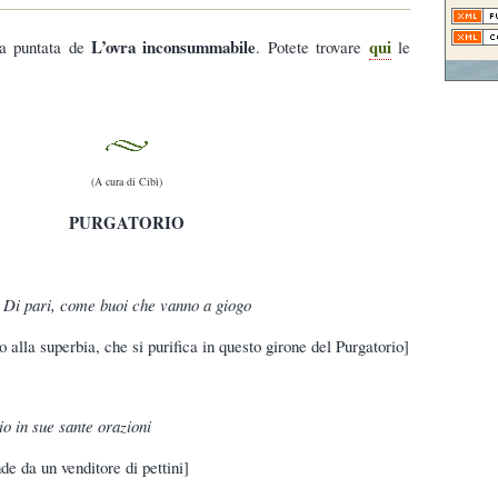
L’ovra inconsummabile
qui
ta puntata de
. Potete trovare
le
(A cura di Cibì)
PURGATORIO
Di pari, come buoi che vanno a giogo
 alla superbia, che si purifica in questo girone del Purgatorio]
io in sue sante orazioni
de da un venditore di pettini]