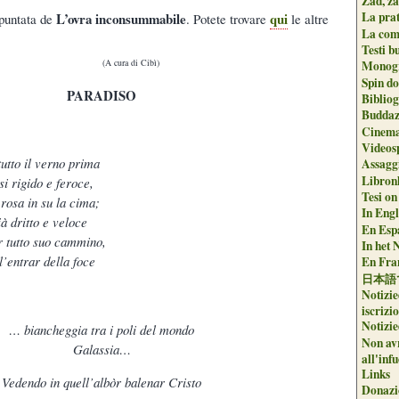
Zad, za
La pra
L’ovra inconsummabile
qui
 puntata de
. Potete trovare
le altre
La com
Testi b
(A cura di Cibì)
Monogr
Spin do
PARADISO
Biblio
Buddaz
Cinema
Videos
tutto il verno prima
Assaggi
Libron
si rigido e feroce,
Tesi on
 rosa in su la cima;
In Engli
ià dritto e veloce
En Espa
r tutto suo cammino,
In het 
ll’entrar della foce
En Fran
日本語
Notizie
iscrizi
Notizie
… biancheggia tra i poli del mondo
Non avr
Galassia…
all'inf
Links
Vedendo in quell’albòr balenar Cristo
Donazi