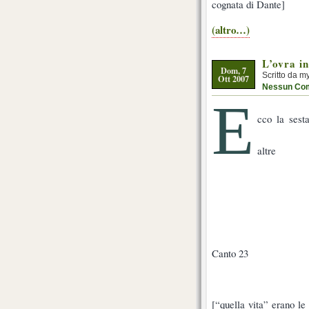
cognata di Dante]
(altro…)
L’ovra i
Dom, 7
Scritto da m
Ott 2007
Nessun Co
E
cco la sest
altre
Canto 23
[“quella vita” erano l