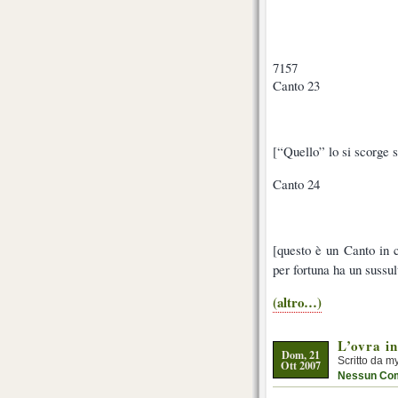
7157
Canto 23
[“Quello” lo si scorge s
Canto 24
[questo è un Canto in c
per fortuna ha un sussu
(altro…)
L’ovra i
Dom, 21
Scritto da m
Ott 2007
Nessun Co