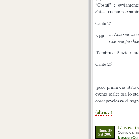
“Costui” è ovviamente
chissà quanto peccamin
Canto 24
… Ella sen va su
7149
Che non farebbe,
[l’ombra di Stazio rita
Canto 25
[poco prima era stato 
evento reale; ora lo st
consapevolezza di sogn
(altro…)
L’ovra i
Dom, 30
Scritto da m
Set 2007
Nessun Co