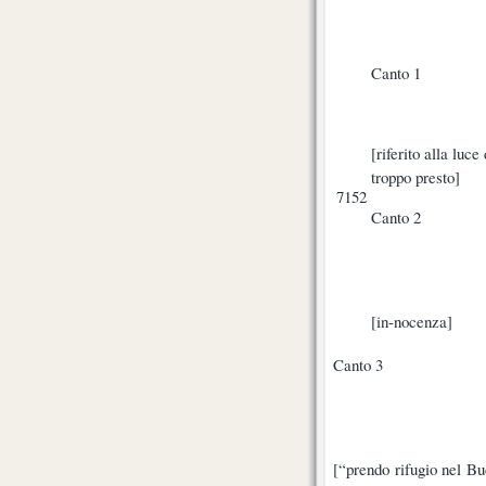
Canto 1
[riferito alla luc
troppo presto]
7152
Canto 2
[in-nocenza]
Canto 3
[“prendo rifugio nel Bu