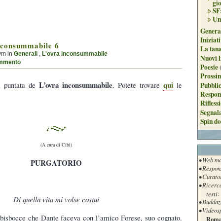
gi
SF
Un
Genera
Iniziat
nconsummabile 6
La tan
ym in
Generali
,
L'ovra inconsummabile
Nuovi l
mmento
Poesie
Prossim
L’ovra inconsummabile
qui
a puntata de
. Potete trovare
le
Pubblic
Respon
Rifless
Segnal
Spin do
(A cura di Cibì)
• Web ma
PURGATORIO
• Respon
• Curato
• Ricerc
testi
:
Di quella vita mi volse costui
• Buddaz
• Videos
e bisbocce che Dante faceva con l’amico Forese, suo cognato.
Roma