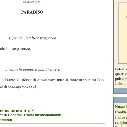
(A cura di Cibì)
PARADISO
E per la viva luce trasparea
olo in trasparenza]
Potete 
… salta la penna, e non lo scrivo
questi e
pub e p
ui Dante si sforza di dimostrare tutto il dimostrabile su Dio;
Librion
lto di consapevolezza]
Nuovo 
nconsummabile 8
Cookie
ym in
Generali
,
L'ovra inconsummabile
Indice 
mmento
religio