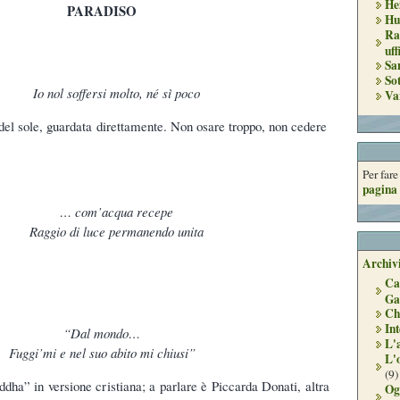
He
PARADISO
Hu
Ra
uff
Sa
So
Io nol soffersi molto, né sì poco
Va
e del sole, guardata direttamente. Non osare troppo, non cedere
Per far
pagina 
… com’acqua recepe
Raggio di luce permanendo unita
Archivi
Ca
Ga
Ch
Int
“Dal mondo…
L'
Fuggi’mi e nel suo abito mi chiusi”
L'
(9)
ddha” in versione cristiana; a parlare è Piccarda Donati, altra
Og