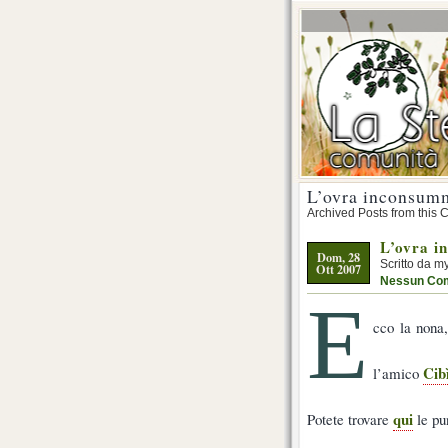
L’ovra inconsum
Archived Posts from this 
L’ovra i
Dom, 28
Scritto da m
Ott 2007
Nessun Co
E
cco la nona
Cib
l’amico
qui
Potete trovare
le pu