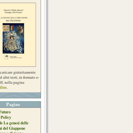
scaricare gratuitamente
d altri testi, in formato e-
df, nella pagina
line
.
Pagine
Futuro
 Policy
de La genesi delle
ni del Giappone