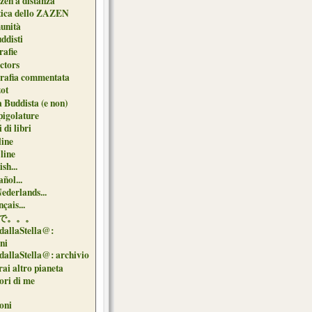
zen a distanza
tica dello ZAZEN
unità
uddisti
afie
ctors
grafia commentata
ot
 Buddista (e non)
pigolature
 di libri
line
 line
sh...
ñol...
Nederlands...
çais...
で。。。
dallaStella@:
oni
dallaStella@: archivio
ai altro pianeta
uori di me
oni