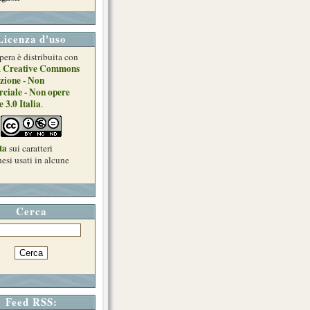
Licenza d'uso
pera è distribuita con
Creative Commons
a
zione - Non
ciale - Non opere
e 3.0 Italia
.
ta
sui caratteri
esi usati in alcune
Cerca
Feed RSS: