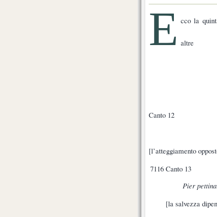
E
cco la quin
altre
Canto 12
[l’atteggiamento opposto
7116
Canto 13
Pier pettina
[la salvezza dipen