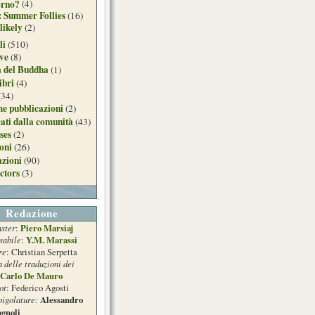
orno?
(4)
: Summer Follies
(16)
likely
(2)
li
(510)
ive
(8)
a del Buddha
(1)
ibri
(4)
(34)
e pubblicazioni
(2)
ati dalla comunità
(43)
ses
(2)
ioni
(26)
azioni
(90)
ctors
(3)
Redazione
ster
Piero Marsiaj
:
sabile
Y.M. Marassi
:
re
: Christian Serpetta
a delle traduzioni dei
Carlo De Mauro
ot
: Federico Agosti
pigolature:
Alessandro
gnoli