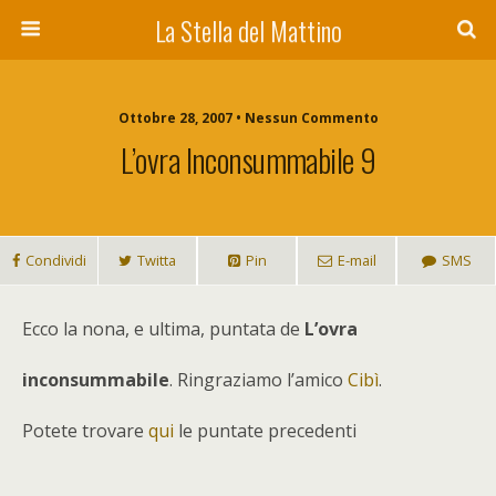
La Stella del Mattino
Ottobre 28, 2007 • Nessun Commento
L’ovra Inconsummabile 9
Condividi
Twitta
Pin
E-mail
SMS
E
cco la nona, e ultima, puntata de
L’ovra
inconsummabile
. Ringraziamo l’amico
Cibì
.
Potete trovare
qui
le puntate precedenti