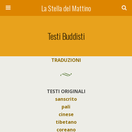
La Stella del Mattino
Testi Buddisti
TRADUZIONI
TESTI ORIGINALI
sanscrito
pali
cinese
tibetano
coreano