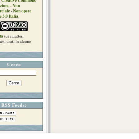
Creative Commons
a
zione - Non
ciale - Non opere
e 3.0 Italia
.
ta
sui caratteri
esi usati in alcune
Cerca
RSS Feeds: