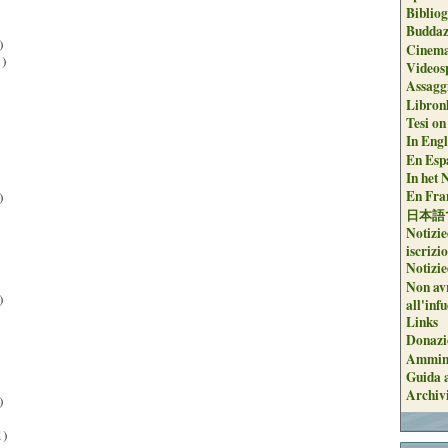
Biblio
Buddaz
)
Cinema
)
Videos
Assaggi
Libron
Tesi on
In Engli
En Espa
In het 
En Fran
)
日本語
Notizie
iscrizi
Notizie
Non avr
)
all'inf
Links
Donazi
Ammini
Guida a
Archiv
)
1)