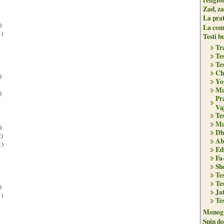
Zad, za
La pra
)
La com
)
Testi b
Tr
Tes
Tes
Ch
)
Yo
Ma
)
Pr
Va
Tes
Ma
)
Dh
)
Ab
1)
Edi
Fa
Sh
Tes
Tes
)
Ja
)
Tes
Monogr
Spin do