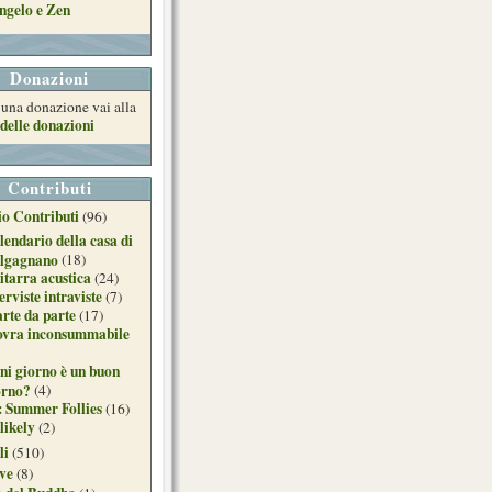
ngelo e Zen
Donazioni
e una donazione vai alla
delle donazioni
Contributi
o Contributi
(96)
lendario della casa di
lgagnano
(18)
itarra acustica
(24)
erviste intraviste
(7)
arte da parte
(17)
ovra inconsummabile
ni giorno è un buon
orno?
(4)
: Summer Follies
(16)
likely
(2)
li
(510)
ive
(8)