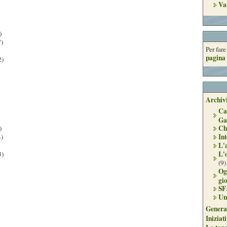
Va
)
)
Per far
pagina 
2)
Archivi
Ca
Ga
Ch
)
Int
)
L'
L'
3)
(9)
Og
gi
SF
Un
Genera
Iniziat