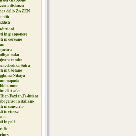
zen a distanza
tica dello ZAZEN
unità
uddisti
aduzioni
ti in giapponese
ti in coreano
an
gacara
dhyamaka
ajnaparamita
jracchedika Sutra
ti in tibetano
jjhima Nikaya
ammapada
hidhamma
tti di Asoka
-Hien(Faxian,Fa-hsien)
obogenzo in italiano
ti in sanscrito
ti in cinese
taka
ti in pali
afie
ctors