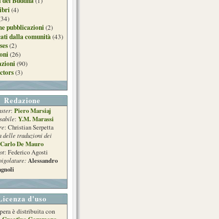
a del Buddha
(1)
ibri
(4)
(34)
e pubblicazioni
(2)
ati dalla comunità
(43)
ses
(2)
ioni
(26)
azioni
(90)
ctors
(3)
Redazione
ster
Piero Marsiaj
:
sabile
Y.M. Marassi
:
re
: Christian Serpetta
a delle traduzioni dei
Carlo De Mauro
ot
: Federico Agosti
pigolature:
Alessandro
gnoli
Licenza d'uso
pera è distribuita con