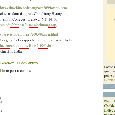
.hws.edu/chinese/huang/asn209/faxian.htm
el testo fatta dal prof. Chi-chiang Huang,
m Smith Colleges, Geneva, NY 14456
hws.edu/chinese/huang/cchuang.asp
)
.larivistadeilibri.it/2005/02/sen.html
 degli antichi rapporti culturali tra Cina e India
dia.search.com.bd/HT/C_0201.htm
cinesi in India
 LASCIATE UN COMMENTO.
Potete 
d in
to post a comment.
questi e
pub e p
Librion
)
Nuovo 
)
Cookie
Indice 
1)
religio