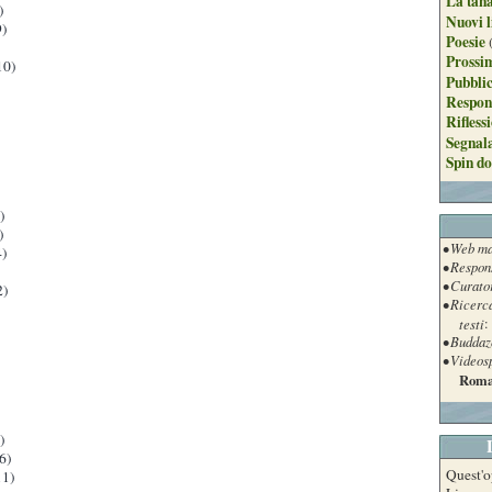
La tan
)
Nuovi l
)
Poesie
Prossim
10)
Pubblic
Respon
Rifless
Segnal
Spin do
)
)
• Web ma
)
• Respon
• Curato
2)
• Ricerc
testi
:
• Buddaz
• Videos
Roma
)
6)
Quest'o
1)