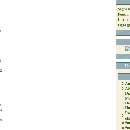
Segnal
Poesia
L'Arte 
Ogni gi
)
)
Co
2)
An
A
Di
Mo
He
)
Hu
)
Ra
uff
2)
Sa
So