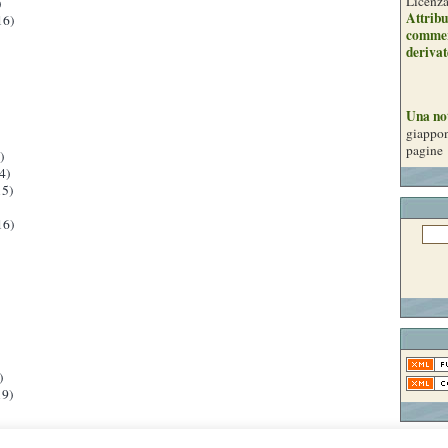
Licenz
)
Attribu
16)
commer
derivat
Una no
giappon
pagine
)
4)
5)
16)
)
9)