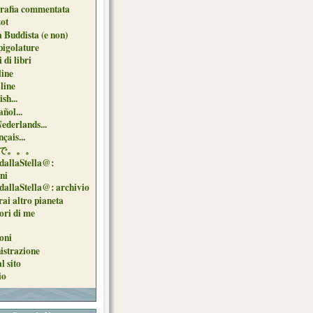
grafia commentata
ot
 Buddista (e non)
pigolature
 di libri
line
 line
sh...
ñol...
Nederlands...
çais...
で。。。
dallaStella@:
oni
dallaStella@: archivio
ai altro pianeta
uori di me
oni
strazione
l sito
io