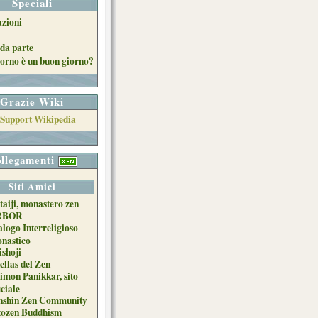
Speciali
azioni
da parte
orno è un buon giorno?
Grazie Wiki
llegamenti
Siti Amici
taiji, monastero zen
RBOR
alogo Interreligioso
nastico
ishoji
ellas del Zen
imon Panikkar, sito
iciale
nshin Zen Community
tozen Buddhism