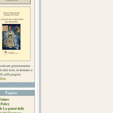
scaricare gratuitamente
d altri testi, in formato e-
df, nella pagina
line
.
Pagine
Futuro
 Policy
de La genesi delle
ni del Giappone