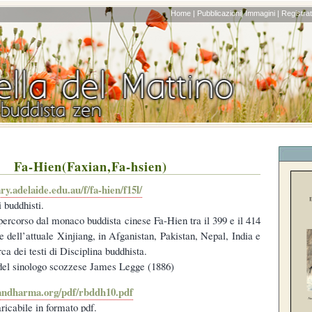
Home |
Pubblicazioni|
Immagini |
Registrati
Fa-Hien(Faxian,Fa-hsien)
ary.adelaide.edu.au/f/fa-hien/f15l/
 buddhisti.
percorso dal monaco buddista cinese Fa-Hien tra il 399 e il 414
e dell’attuale Xinjiang, in Afganistan, Pakistan, Nepal, India e
rca dei testi di Disciplina buddhista.
del sinologo scozzese James Legge (1886)
andharma.org/pdf/rbddh10.pdf
aricabile in formato pdf.