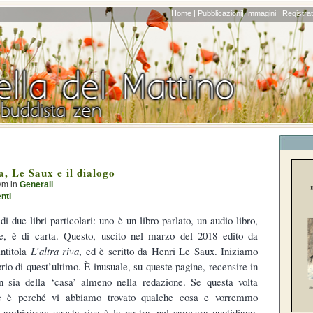
Home |
Pubblicazioni|
Immagini |
Registrati
, Le Saux e il dialogo
ym in
Generali
nti
di due libri particolari: uno è un libro parlato, un audio libro,
ece, è di carta. Questo, uscito nel marzo del 2018 edito da
intitola
L’altra riva
, ed è scritto da Henri Le Saux. Iniziamo
rio di quest’ultimo. È inusuale, su queste pagine, recensire in
 sia della ‘casa’ almeno nella redazione. Se questa volta
e è perché vi abbiamo trovato qualche cosa e vorremmo
 è ambizioso: questa riva è la nostra, nel samsara quotidiano,