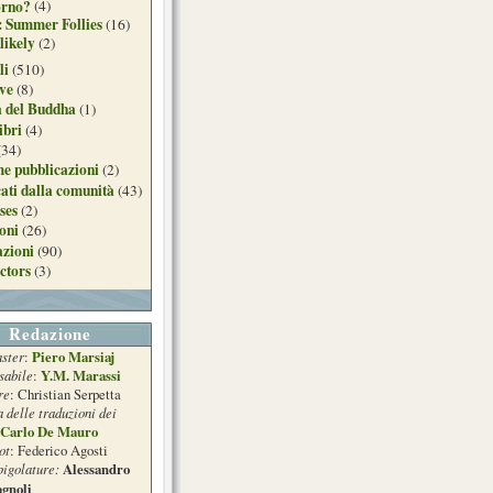
orno?
(4)
: Summer Follies
(16)
likely
(2)
li
(510)
ive
(8)
a del Buddha
(1)
ibri
(4)
(34)
e pubblicazioni
(2)
ati dalla comunità
(43)
ses
(2)
ioni
(26)
azioni
(90)
ctors
(3)
Redazione
ster
Piero Marsiaj
:
sabile
Y.M. Marassi
:
re
: Christian Serpetta
a delle traduzioni dei
Carlo De Mauro
ot
: Federico Agosti
pigolature:
Alessandro
gnoli