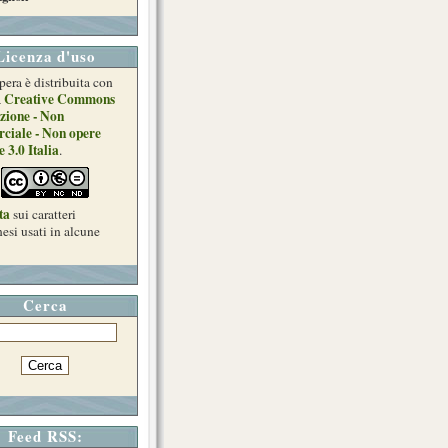
Licenza d'uso
pera è distribuita con
Creative Commons
a
zione - Non
ciale - Non opere
e 3.0 Italia
.
ta
sui caratteri
esi usati in alcune
Cerca
Feed RSS: