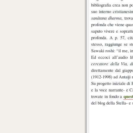
bibliografia crea non po
suo interno cristianes
sanātana dharma
, trov
profonda che viene quasi
saputo vivere e sopratt
profonda. A p. 57, cit
stesso, raggiunge se st
Sawaki roshi: “il me, i
Ed eccoci all’audio l
cercatore della Via, d
direttamente dal giap
(1912-1998) ad Antaiji 
Su progetto iniziale di 
e la voce narrante- e Ca
ques
trovate in fondo a
del blog della Stella- e 