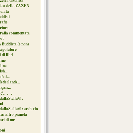
zen a distanza
tica dello ZAZEN
unità
uddisti
afie
ctors
grafia commentata
ot
 Buddista (e non)
pigolature
 di libri
line
 line
sh...
ñol...
Nederlands...
çais...
で。。。
dallaStella@:
oni
dallaStella@: archivio
ai altro pianeta
uori di me
oni