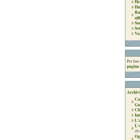
He
Hu
Ra
uff
Sa
So
Va
Per far
pagina 
Archivi
Ca
Ga
Ch
Int
L'
L'
(9)
Og