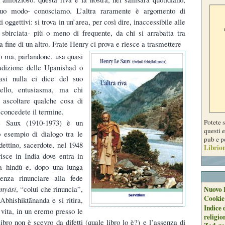
suo modo- conosciamo. L’altra raramente è argomento di
 oggettivi: si trova in un’area, per così dire, inaccessibile alle
o sbirciata- più o meno di frequente, da chi si arrabatta tra
la fine di un altro. Frate Henry ci prova e riesce a trasmettere
so ma, parlandone, usa quasi
radizione delle Upanishad o
si nulla ci dice del suo
bello, entusiasma, ma chi
 ascoltare qualche cosa di
concedete il termine.
Potete 
e Saux (1910-1973) è un
questi e
o esempio di dialogo tra le
pub e p
ettino, sacerdote, nel 1948
Librion
risce in India dove entra in
ca hindù e, dopo una lunga
 senza rinunciare alla fede
nyāsī
, “colui che rinuncia”,
Nuovo 
Cookie
bhishiktānanda e si ritira,
Indice 
a vita, in un eremo presso le
religio
ibro non è scevro da difetti (quale libro lo è?) e l’assenza di