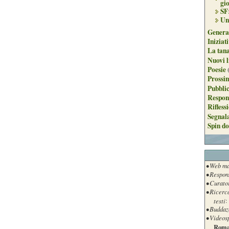
gi
SF
Un
Genera
Iniziat
La tan
Nuovi l
Poesie
Prossim
Pubblic
Respon
Rifless
Segnal
Spin do
• Web ma
• Respon
• Curato
• Ricerc
testi
:
• Buddaz
• Videos
Roma