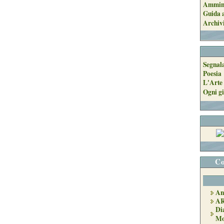
Ammini
Guida a
Archiv
Segnal
Poesia
L'Arte 
Ogni gi
Co
An
A
Di
Mo