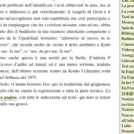
Zad, za
chi problemi nell’identificare i testi abbreviati in nota, ma al
La pra
La com
imo e induismo o, più correttamente: il vangelo di Gesù e il
Testi b
ano un’accoglienza non solo equilibrata ma così partecipata e
Monogr
 da rimpiangere che tra i cristiani nessuno, sino ad ora, abbia
Spin do
utto dire il buddismo in una maniera altrettanto competente e
Biblio
ato da le Upanishad, troviamo: “attraverso se stesso, in se
Buddaz
Cinema
esso”, che ricorda molto da vicino il detto attribuito a Kodo
Videos
n me, fa me”, o: “me, da per me, fa me”.
Assaggi
ibro: anche questa è una novità per la Stella. S’intitola
Il
Libron
iscorso d’addio ad Antaiji
ed è una nuova versione, tradotta
Tesi on
ponese, dell’ultimo sermone tenuto da Kosho Uchiyama roshi
In Engli
En Espa
nel febbraio del 1975.
In het 
Paolo, vi hanno lavorato Jiso -per la traduzione dal giapponese
En Fran
rlo che ha curato la registrazione e tutta la parte tecnica. Lo
日本語
ta pagina
, con tutte le indicazioni sul testo -già noto ai lettori
Notizie
sulla sua genesi.
iscrizi
Notizie
Non avr
all'inf
Links
Donazi