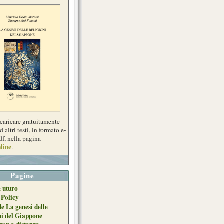
scaricare gratuitamente
d altri testi, in formato e-
df, nella pagina
line
.
Pagine
Futuro
 Policy
de La genesi delle
ni del Giappone