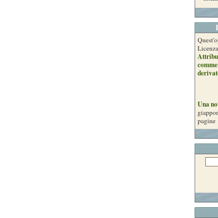
Quest'o
Licenz
Attribu
commer
derivat
Una no
giappon
pagine