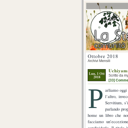
Ottobre 2018
Archivi Mensili
Uchiyama
Lun, 1 Ott
Scritto da m
2018
[33] Comme
P
arliamo oggi 
l’altro, inv
Servitium, s’
parlando prop
home un libro che non
facciamo un’eccezion
condividerlo. Il titolo