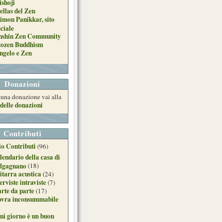
ishoji
ellas del Zen
imon Panikkar, sito
iciale
nshin Zen Community
tozen Buddhism
ngelo e Zen
Donazioni
e una donazione vai alla
delle donazioni
Contributi
o Contributi
(96)
lendario della casa di
lgagnano
(18)
itarra acustica
(24)
erviste intraviste
(7)
arte da parte
(17)
ovra inconsummabile
ni giorno è un buon