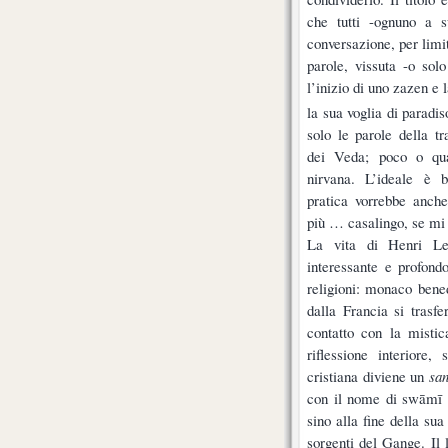
che tutti -ognuno a 
conversazione, per limiti
parole, vissuta -o sol
l’inizio di uno zazen e 
la sua voglia di paradi
solo le parole della t
dei Veda; poco o qua
nirvana. L’ideale è 
pratica vorrebbe anche
più … casalingo, se mi 
La vita di Henri L
interessante e profond
religioni: monaco bened
dalla Francia si trasfe
contatto con la misti
riflessione interiore,
cristiana diviene un
san
con il nome di swāmī A
sino alla fine della su
sorgenti del Gange. Il l