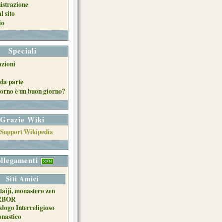
strazione
l sito
io
Speciali
azioni
da parte
orno è un buon giorno?
Grazie Wiki
llegamenti
Siti Amici
taiji, monastero zen
RBOR
alogo Interreligioso
nastico