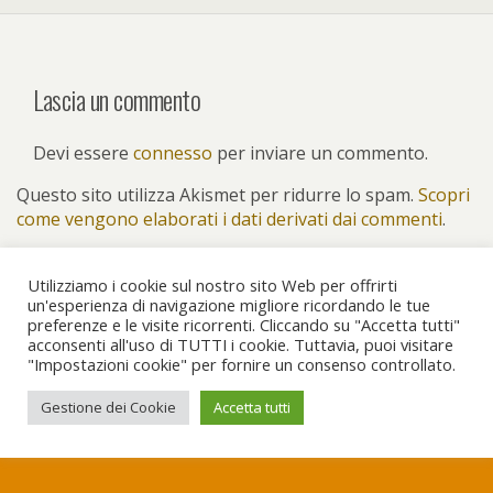
Lascia un commento
Devi essere
connesso
per inviare un commento.
Questo sito utilizza Akismet per ridurre lo spam.
Scopri
come vengono elaborati i dati derivati dai commenti
.
Utilizziamo i cookie sul nostro sito Web per offrirti
un'esperienza di navigazione migliore ricordando le tue
preferenze e le visite ricorrenti. Cliccando su "Accetta tutti"
Torna su
acconsenti all'uso di TUTTI i cookie. Tuttavia, puoi visitare
"Impostazioni cookie" per fornire un consenso controllato.
Dispositivo Portatile
Pc Desktop
Gestione dei Cookie
Accetta tutti