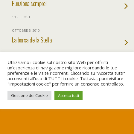
Funziona sempre!
19 RISPOSTE
OTTOBRE 5, 2010
La borsa della Stella
NESSUNA RISPOSTA
Utilizziamo i cookie sul nostro sito Web per offrirti
un'esperienza di navigazione migliore ricordando le tue
preferenze e le visite ricorrenti. Cliccando su "Accetta tutti"
Torna su
acconsenti all'uso di TUTTI i cookie. Tuttavia, puoi visitare
"Impostazioni cookie" per fornire un consenso controllato.
Dispositivo Portatile
Pc Desktop
Gestione dei Cookie
Accetta tutti