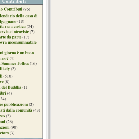
Contributi
o Contributi
(96)
lendario della casa di
lgagnano
(18)
itarra acustica
(24)
erviste intraviste
(7)
arte da parte
(17)
ovra inconsummabile
ni giorno è un buon
orno?
(4)
: Summer Follies
(16)
likely
(2)
li
(510)
ive
(8)
a del Buddha
(1)
ibri
(4)
(34)
e pubblicazioni
(2)
ati dalla comunità
(43)
ses
(2)
ioni
(26)
azioni
(90)
ctors
(3)