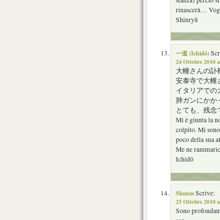
rinascerà… Vogl
Shinryū
一道 (Ichidō)
Scr
24 Ottobre 2010 a
大幢さんの訃
安泰寺で大幢
イタリアでの
肺ガンにかか
とても、残念
Mi è giunta la n
colpito. Mi sono
poco della sua att
Me ne rammari
Ichidō
Shuten
Scrive:
25 Ottobre 2010 a
Sono profondame