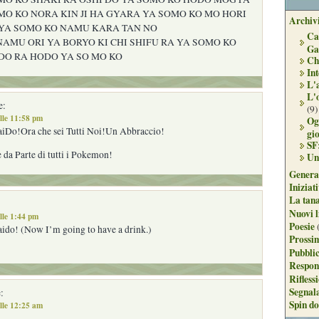
MO KO NORA KIN JI HA GYARA YA SOMO KO MO HORI
Archivi
 YA SOMO KO NAMU KARA TAN NO
Ca
NAMU ORI YA BORYO KI CHI SHIFU RA YA SOMO KO
Ga
DO RA HODO YA SO MO KO
Ch
Int
L'
L'
e:
(9)
lle 11:58 pm
Og
iDo!Ora che sei Tutti Noi!Un Abbraccio!
gi
SF
 da Parte di tutti i Pokemon!
Un
Genera
Iniziat
La tan
Nuovi l
lle 1:44 pm
Poesie
aido! (Now I’m going to have a drink.)
Prossim
Pubblic
Respon
Rifless
Segnal
:
Spin do
lle 12:25 am