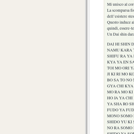
Mi unisco al cord
La scomparsa fi
dell’esistere st
Questo induce al
quindi, essere-t
Un Dai shin dara
DAI HI SHIN 
NAMU KARA T
SHIFU RA YA
KYA YA EN S
TOI MO ORI Y
JI KI RI MO 
BO SA TO NO 
GYA CHI KYA 
MO RA MO KI 
HO JA YA CHI
YA SHA RO SH
FUDO YA FUDO
MONO SOMO K
SHIDO YU KI
NO RA SOMO 
SHIDO YA SO