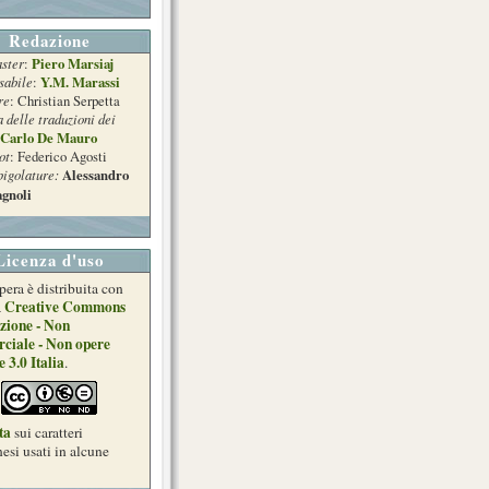
Redazione
ster
Piero Marsiaj
:
sabile
Y.M. Marassi
:
re
: Christian Serpetta
a delle traduzioni dei
Carlo De Mauro
ot
: Federico Agosti
pigolature:
Alessandro
gnoli
Licenza d'uso
pera è distribuita con
Creative Commons
a
zione - Non
ciale - Non opere
e 3.0 Italia
.
ta
sui caratteri
esi usati in alcune