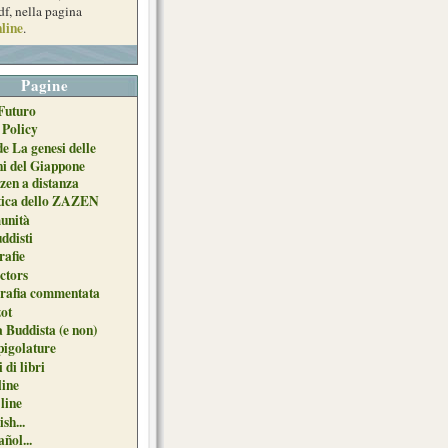
df, nella pagina
line
.
Pagine
Futuro
 Policy
de La genesi delle
ni del Giappone
zen a distanza
tica dello ZAZEN
unità
uddisti
afie
ctors
grafia commentata
ot
 Buddista (e non)
pigolature
 di libri
line
 line
sh...
ñol...