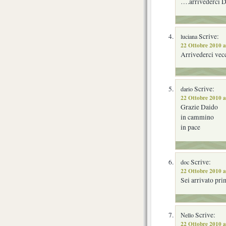
….arrivederci D
Scrive:
luciana
22 Ottobre 2010 a
Arrivederci vecc
Scrive:
dario
22 Ottobre 2010 a
Grazie Daido
in cammino
in pace
Scrive:
doc
22 Ottobre 2010 a
Sei arrivato pri
Scrive:
Nello
22 Ottobre 2010 a