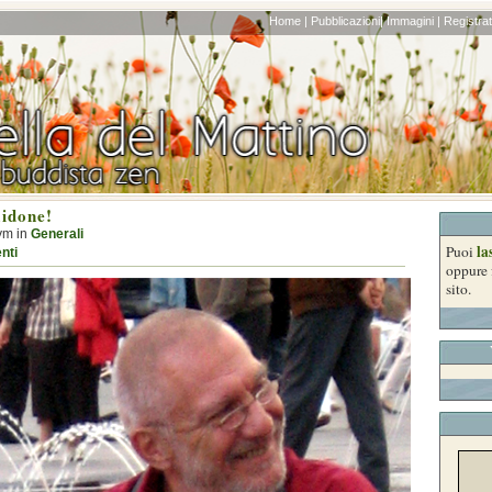
Home |
Pubblicazioni|
Immagini |
Registrati
idone!
ym in
Generali
la
Puoi
nti
oppure 
sito.