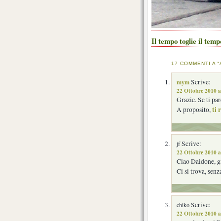
Il tempo toglie il temp
17 COMMENTI A “
mym
Scrive:
22 Ottobre 2010 a
Grazie. Se ti pa
ti 
A proposito,
Scrive:
jf
22 Ottobre 2010 a
Ciao Daidone, g
Ci si trova, senz
Scrive:
chiko
22 Ottobre 2010 a