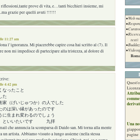
e riflessioni,tante prove di vita, e…tanti bicchieri insieme, mi
a grazie per quelli avuti !!!!!!
• Web ma
• Respon
• Curato
• Ricerc
lle 11:27 am
testi
:
• Buddaz
ona l’ignoranza. Mi piacerebbe capire cosa hai scritto al (7). Il
• Videos
re non mi impedisce di partecipare alla tristezza, al dolore di
Roma
rive:
Quest'o
lle 4:42 pm
Licenz
くなったこと
Attribu
した
commer
術家（げいじゅつか）の人でした
derivat
たのは深い縁があったのです
うに生まれ変わるのでしょう
う」といいたいです 九拝
Una no
 mail che annuncia la scomparsa di Daido san. Mi torna alla mente
giappon
era un artista. Abbiamo vissuto a lungo assieme (nella stessa
pagine
i sviluppò tra noi una profonda relazione. Chissà, poi, se e come