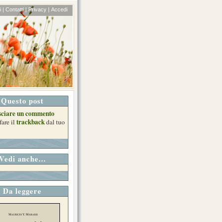
 |
Contatti |
Privacy |
Accedi
Questo post
sciare un commento
trackback
fare il
dal tuo
Vedi anche...
Da leggere