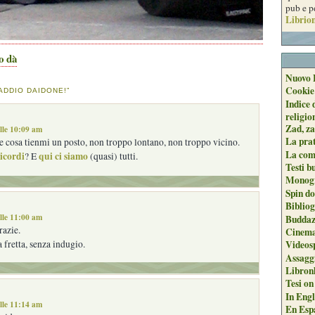
pub e p
Librion
o dà
Nuovo 
Cookie
ADDIO DAIDONE!”
Indice 
religio
Zad, za
lle 10:09 am
La pra
re cosa tienmi un posto, non troppo lontano, non troppo vicino.
La com
ricordi
qui ci siamo
? E
(quasi) tutti.
Testi b
Monogr
Spin do
Biblio
lle 11:00 am
Buddaz
razie.
Cinema
a fretta, senza indugio.
Videos
Assaggi
Libron
Tesi on
In Engli
lle 11:14 am
En Espa