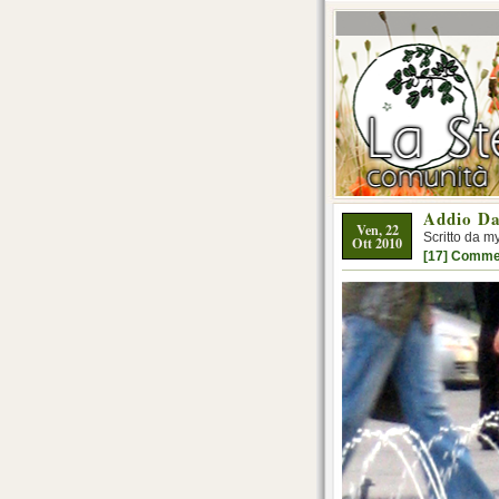
Addio Da
Ven, 22
Scritto da m
Ott 2010
[17] Comme