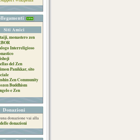
llegamenti
Siti Amici
taiji, monastero zen
RBOR
alogo Interreligioso
nastico
ishoji
ellas del Zen
imon Panikkar, sito
iciale
nshin Zen Community
tozen Buddhism
ngelo e Zen
Donazioni
e una donazione vai alla
delle donazioni