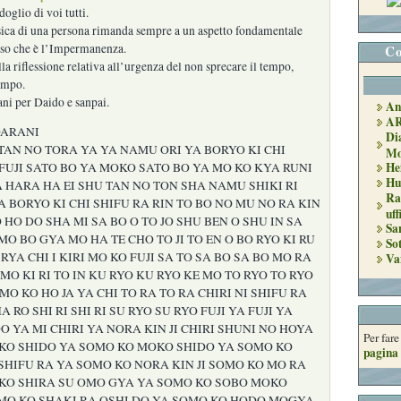
oglio di voi tutti.
sica di una persona rimanda sempre a un aspetto fondamentale
esso che è l’Impermanenza.
Co
la riflessione relativa all’urgenza del non sprecare il tempo,
empo.
ni per Daido e sanpai.
An
A
DARANI
Di
AN NO TORA YA YA NAMU ORI YA BORYO KI CHI
Mo
He
 FUJI SATO BO YA MOKO SATO BO YA MO KO KYA RUNI
Hu
A HARA HA EI SHU TAN NO TON SHA NAMU SHIKI RI
Ra
A BORYO KI CHI SHIFU RA RIN TO BO NO MU NO RA KIN
uff
KO HO DO SHA MI SA BO O TO JO SHU BEN O SHU IN SA
Sa
MO BO GYA MO HA TE CHO TO JI TO EN O BO RYO KI RU
So
RYA CHI I KIRI MO KO FUJI SA TO SA BO SA BO MO RA
Va
MO KI RI TO IN KU RYO KU RYO KE MO TO RYO TO RYO
 MO KO HO JA YA CHI TO RA TO RA CHIRI NI SHIFU RA
A RO SHI RI SHI RI SU RYO SU RYO FUJI YA FUJI YA
 YA MI CHIRI YA NORA KIN JI CHIRI SHUNI NO HOYA
Per far
O SHIDO YA SOMO KO MOKO SHIDO YA SOMO KO
pagina 
 SHIFU RA YA SOMO KO NORA KIN JI SOMO KO MO RA
KO SHIRA SU OMO GYA YA SOMO KO SOBO MOKO
MO KO SHAKI RA OSHI DO YA SOMO KO HODO MOGYA