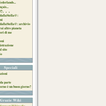
Nederlands...
çais...
で。。。
dallaStella@:
oni
dallaStella@: archivio
ai altro pianeta
uori di me
oni
strazione
l sito
io
Speciali
azioni
da parte
orno è un buon giorno?
Grazie Wiki