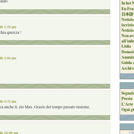
aido.
In het 
En Fran
日本語
Notizie
iscrizi
lle 1:50 pm
Notizie
hia quercia !
Non avr
all'inf
Links
Donazi
Ammini
lle 2:06 pm
Guida a
Archiv
Segnal
Poesia
lle 6:32 pm
L'Arte 
ma anche lì, zio Max. Grazie del tempo passato insieme.
Ogni gi
lle 10:00 pm