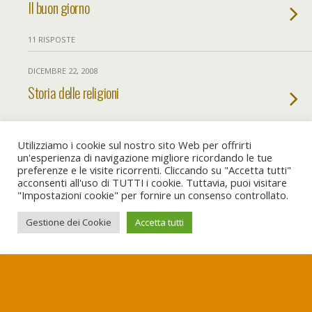
Il buon giorno
11 RISPOSTE
DICEMBRE 22, 2008
Storia delle religioni
21 RISPOSTE
Utilizziamo i cookie sul nostro sito Web per offrirti
un'esperienza di navigazione migliore ricordando le tue
preferenze e le visite ricorrenti. Cliccando su "Accetta tutti"
Torna su
acconsenti all'uso di TUTTI i cookie. Tuttavia, puoi visitare
"Impostazioni cookie" per fornire un consenso controllato.
Dispositivo Portatile
Pc Desktop
Gestione dei Cookie
Accetta tutti