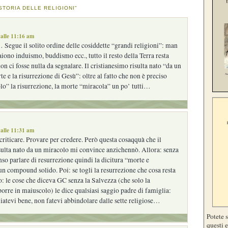
STORIA DELLE RELIGIONI”
alle 11:16 am
egue il solito ordine delle cosiddette “grandi religioni”: man
no induismo, buddismo ecc., tutto il resto della Terra resta
on ci fosse nulla da segnalare. Il cristianesimo risulta nato “da un
e e la risurrezione di Gesù”: oltre al fatto che non è preciso
lo” la risurrezione, la morte “miracola” un po’ tutti…
alle 11:31 am
e criticare. Provare per credere. Però questa cosaqquà che il
sulta nato da un miracolo mi convince anzichennò. Allora: senza
so parlare di resurrezione quindi la dicitura “morte e
un compound solido. Poi: se togli la resurrezione che cosa resta
o: le cose che diceva GC senza la Salvezza (che solo la
porre in maiuscolo) le dice qualsiasi saggio padre di famiglia:
gliatevi bene, non fatevi abbindolare dalle sette religiose…
Potete 
questi e