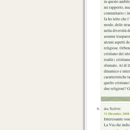
in questo ambito
mi rapporto, ma 
comunitario ( in
fa ho letto che 
modo, delle stra
nella diversità 
assume traspare
alcuni aspetti de
religiose. Orben
cristiano del sit
realtà ( cristia
sfumato. Al di là
dinamico e inter
caratteristiche 
quello cristiano?
due religioni? G
Scrive:
doc
31 Dicembre 2008 
Interessante oss
La Via che indic