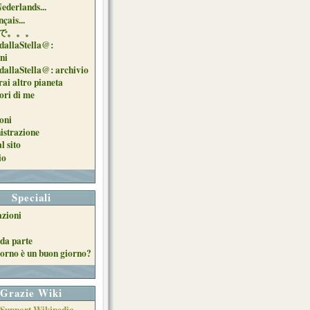
Nederlands...
çais...
で。。。
dallaStella@:
oni
dallaStella@: archivio
ai altro pianeta
uori di me
oni
strazione
l sito
io
Speciali
azioni
da parte
orno è un buon giorno?
Grazie Wiki