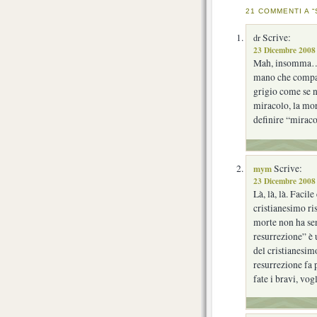
21 COMMENTI A “
Scrive:
dr
23 Dicembre 2008 
Mah, insomma… S
mano che compaio
grigio come se n
miracolo, la mort
definire “miraco
mym
Scrive:
23 Dicembre 2008 
Là, là, là. Facil
cristianesimo ri
morte non ha sen
resurrezione” è 
del cristianesim
resurrezione fa 
fate i bravi, vo