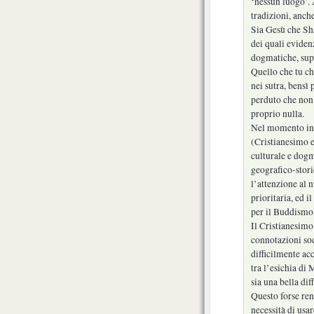
‘nessun luogo’. 
tradizioni, anch
Sia Gesù che Sha
dei quali eviden
dogmatiche, supe
Quello che tu ch
nei sutra, bensì
perduto che non
proprio nulla.
Nel momento in c
(Cristianesimo e
culturale e dogm
geografico-stori
l’attenzione al 
prioritaria, ed 
per il Buddismo
Il Cristianesimo
connotazioni soc
difficilmente ac
tra l’esichia di
sia una bella dif
Questo forse rend
necessità di usa