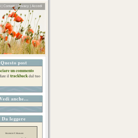
 |
Contatti |
Privacy |
Accedi
Questo post
sciare un commento
trackback
fare il
dal tuo
Vedi anche...
Da leggere