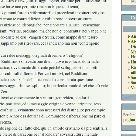
Allo stesso risveglio. E, aggiungerei, ciò vale per moltissime altre
e se forse non per tutte (ma non è questo il tema).
kyamuni furono ‘riformatori’ di precedenti involucri religiosi
Co
ziarono le contraddizioni e rifiutarono le sovrastrutture
rstiziose ed ideologiche: per riportare alla luce l’essenziale.
iami ‘verità’, presumo; ma che non è ‘contenuta’ nel vangelo né
An
 pre-esiste ad essi. Vangeli e Sutra, come mappe di un tesoro
A
 sappiamo più ritrovare, ce la indicano ma non ‘contengono’
Di
Mo
ui i due messaggi originali divennero ‘religioni’
He
 Buddismo) si rivestirono di un nuovo involucro dottrinale,
Hu
Ra
atico; ovviamente differente poiché sviluppatosi in ambiti
uff
co-culturali differenti. Per vari motivi, nel Buddismo
Sa
nucleo essenziale della faccenda fu considerata questione
So
il messaggio rimase esplicito; in particolar modo direi che ciò vale
Va
 Zen.
 involse velocemente in struttura gerarchica, con forti
io-politiche, ed il messaggio originale venne ‘criptato’, reso
cessibile. Ovviamente sono necessari dei distinguo: per esempio
Per far
 Monte Athos e la dottrina di Comunione e liberazione mi pare ci
pagina 
ferenza.
e ragione del fatto che, qui, in ambito cristiano sia più sentita la
re pietre di paragone per ‘sfrondare’ sovrastrutture mentali-