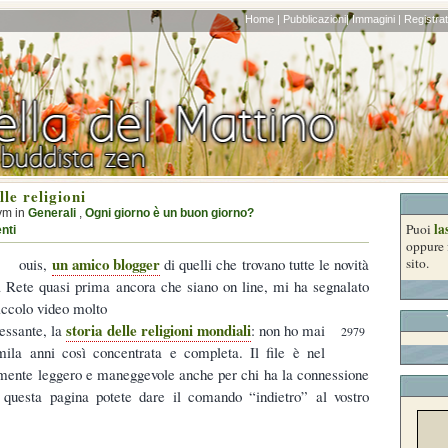
Home |
Pubblicazioni|
Immagini |
Registrati
lle religioni
ym in
Generali
,
Ogni giorno è un buon giorno?
la
Puoi
nti
oppure 
un amico blogger
ouis,
di quelli che trovano tutte le novità
sito.
a Rete quasi prima ancora che siano on line, mi ha segnalato
iccolo video molto
storia delle religioni mondiali
ressante, la
: non ho mai
2979
mila anni così concentrata e completa. Il file è nel
rmente leggero e maneggevole anche per chi ha la connessione
 questa pagina potete dare il comando “indietro” al vostro