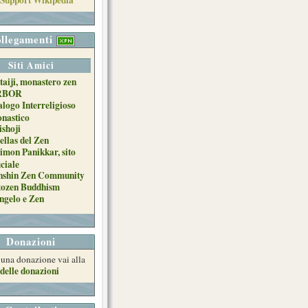
llegamenti
Siti Amici
taiji, monastero zen
RBOR
alogo Interreligioso
nastico
ishoji
ellas del Zen
imon Panikkar, sito
iciale
nshin Zen Community
tozen Buddhism
ngelo e Zen
Donazioni
e una donazione vai alla
delle donazioni