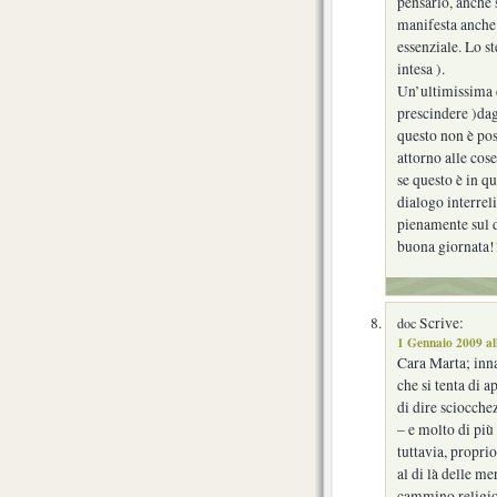
pensarlo, anche s
manifesta anche 
essenziale. Lo st
intesa ).
Un’ultimissima c
prescindere )dag
questo non è pos
attorno alle cos
se questo è in 
dialogo interre
pienamente sul 
buona giornata!
Scrive:
doc
1 Gennaio 2009 al
Cara Marta; inn
che si tenta di 
di dire sciocche
– e molto di più 
tuttavia, propri
al di là delle m
cammino religios