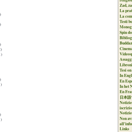
Zad, za
La pra
)
La com
Testi b
)
Monogr
Spin do
Biblio
Buddaz
)
Cinema
)
Videos
1)
Assaggi
Libron
Tesi on
In Engli
)
En Espa
)
In het 
En Fran
日本語
Notizie
iscrizi
Notizie
)
Non avr
)
all'inf
Links