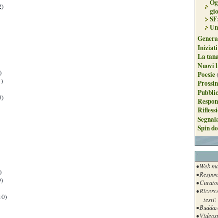
Og
2)
gi
SF
Un
Genera
Iniziat
La tan
Nuovi l
)
Poesie
)
Prossim
Pubblic
3)
Respon
Rifless
Segnal
Spin do
• Web ma
)
• Respon
)
• Curato
• Ricerc
10)
testi
:
• Buddaz
• Videos