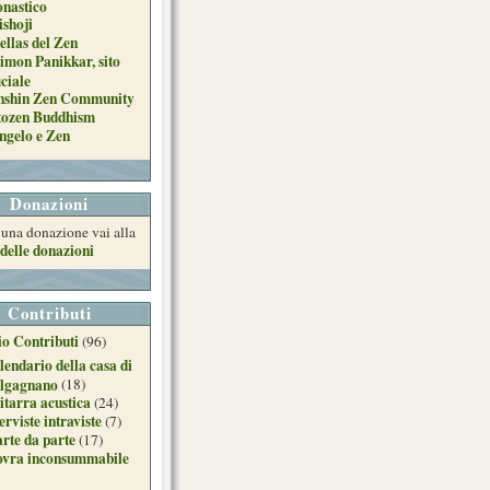
nastico
ishoji
ellas del Zen
imon Panikkar, sito
iciale
nshin Zen Community
tozen Buddhism
ngelo e Zen
Donazioni
e una donazione vai alla
delle donazioni
Contributi
o Contributi
(96)
lendario della casa di
lgagnano
(18)
itarra acustica
(24)
erviste intraviste
(7)
arte da parte
(17)
ovra inconsummabile