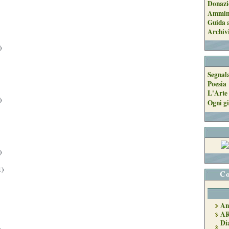
Donazi
Ammini
Guida a
Archiv
)
Segnal
Poesia
L'Arte 
)
Ogni gi
)
1)
Co
An
A
Di