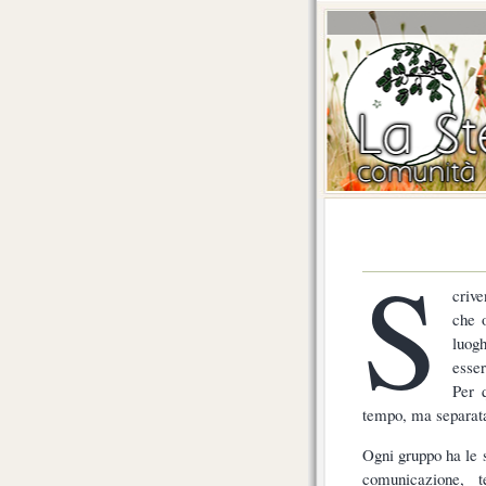
S
crive
che 
luogh
esser
Per 
tempo, ma separata
Ogni gruppo ha le s
comunicazione, t