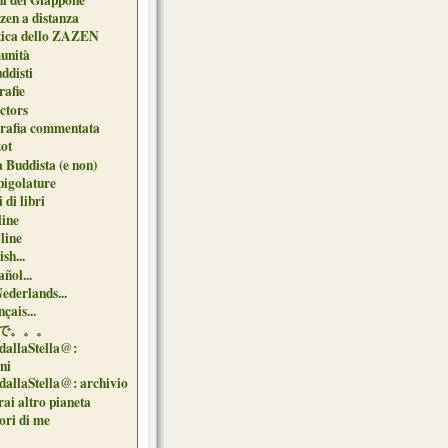
zen a distanza
tica dello ZAZEN
unità
uddisti
afie
ctors
grafia commentata
ot
 Buddista (e non)
pigolature
 di libri
line
 line
sh...
ñol...
Nederlands...
çais...
で。。。
dallaStella@:
oni
dallaStella@: archivio
ai altro pianeta
uori di me