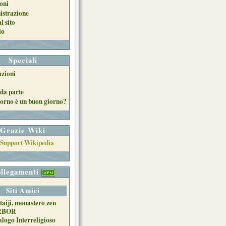
oni
strazione
l sito
io
Speciali
azioni
da parte
orno è un buon giorno?
Grazie Wiki
llegamenti
Siti Amici
taiji, monastero zen
RBOR
alogo Interreligioso