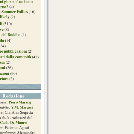
ni giorno è un buon
orno?
(4)
: Summer Follies
(16)
likely
(2)
li
(510)
ive
(8)
a del Buddha
(1)
ibri
(4)
(34)
e pubblicazioni
(2)
ati dalla comunità
(43)
ses
(2)
ioni
(26)
azioni
(90)
ctors
(3)
Redazione
ster
Piero Marsiaj
:
sabile
Y.M. Marassi
:
re
: Christian Serpetta
a delle traduzioni dei
Carlo De Mauro
ot
: Federico Agosti
pigolature:
Alessandro