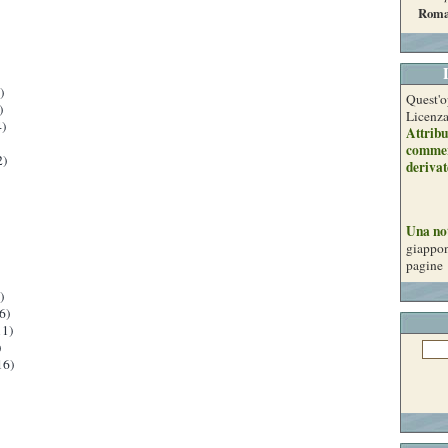
Roma
)
Quest'o
)
Licenz
)
Attribu
commer
2)
derivat
Una no
giappon
pagine
)
6)
1)
)
16)