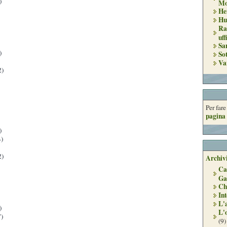
)
Mo
He
Hu
Ra
uff
Sa
)
So
Va
2)
Per far
pagina 
)
)
2)
Archivi
Ca
Ga
Ch
Int
L'
)
L'
)
(9)