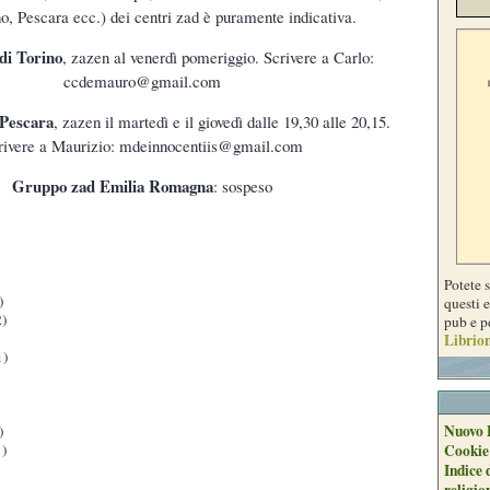
o, Pescara ecc.) dei centri zad è puramente indicativa.
di Torino
, zazen al venerdì pomeriggio. Scrivere a Carlo:
ccdemauro@gmail.com
 Pescara
, zazen il martedì e il giovedì dalle 19,30 alle 20,15.
rivere a Maurizio: mdeinnocentiis@gmail.com
Gruppo zad Emilia Romagna
: sospeso
Potete 
)
questi e
)
pub e p
Librion
1)
Nuovo 
)
)
Cookie
Indice 
religio