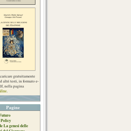
scaricare gratuitamente
d altri testi, in formato e-
df, nella pagina
line
.
Pagine
Futuro
 Policy
de La genesi delle
ni del Giappone