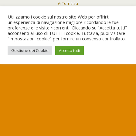
Torna su
Utilizziamo i cookie sul nostro sito Web per offrirti
Dispositivo Portatile
Pc Desktop
un'esperienza di navigazione migliore ricordando le tue
preferenze e le visite ricorrenti. Cliccando su "Accetta tutti"
acconsenti all'uso di TUTTI i cookie. Tuttavia, puoi visitare
"Impostazioni cookie" per fornire un consenso controllato.
Gestione dei Cookie
Accetta tutti