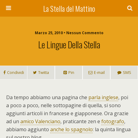
La Stella del Mattino
Marzo 25, 2010 • Nessun Commento
Le Lingue Della Stella
Condividi
Twitta
Pin
E-mail
SMS
D
a tempo abbiamo una pagina che
parla inglese
, poi
a poco a poco, nelle sottopagine di quella, si sono
aggiunti articoli in francese e giapponese. Ora grazie
ad un
amico Valenciano
, praticante zen e
fotografo
,
abbiamo aggiunto
anche lo spagnolo
: la quinta lingua
sul nostro blog.