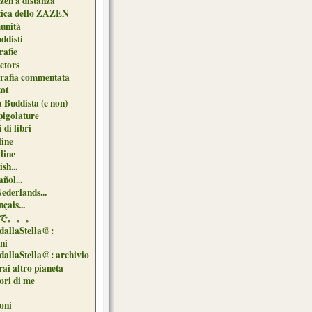
zen a distanza
tica dello ZAZEN
unità
uddisti
afie
ctors
grafia commentata
ot
 Buddista (e non)
pigolature
 di libri
line
 line
sh...
ñol...
Nederlands...
çais...
で。。。
dallaStella@:
oni
dallaStella@: archivio
ai altro pianeta
uori di me
oni