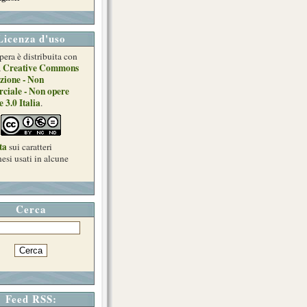
Licenza d'uso
pera è distribuita con
Creative Commons
a
zione - Non
ciale - Non opere
e 3.0 Italia
.
ta
sui caratteri
esi usati in alcune
Cerca
Feed RSS: