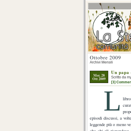
Ottobre 2009
Archivi Mensili
Un papa 
Mer, 28
Scritto da m
Ott 2009
[3] Commen
L
libr
cura
prop
episodi discussi, a volt
leggende più o meno ver
che chi gli rispondeva 