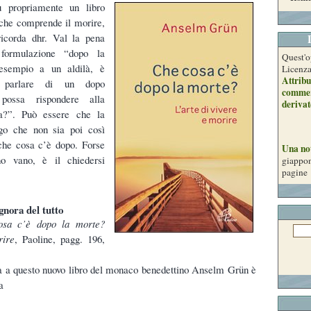
ù propriamente un libro
e che comprende il morire,
corda dhr. Val la pena
formulazione “dopo la
Quest'o
 esempio a un aldilà, è
Licenz
Attribu
e: parlare di un dopo
commer
possa rispondere alla
derivat
a?”. Può essere che la
go che non sia poi così
 che cosa c’è dopo. Forse
Una no
no vano, è il chiedersi
giappon
pagine
gnora del tutto
osa c’è dopo la morte?
rire
, Paoline, pagg. 196,
rna a questo nuovo libro del monaco benedettino Anselm Grün è
a