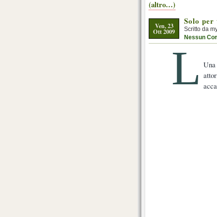
(altro…)
Solo per
Ven, 23
Scritto da m
Ott 2009
Nessun Co
L
Una 
att
acca