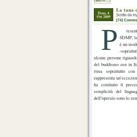
La tana 
Dom, 4
Scritto da m
Ott 2009
[74] Comme
P
resen
SDMP, la 
è un modo
-soprattu
alcune persone riguard
del buddismo zen in It
rima soprattutto con
rappresenta un’eccezion
ha costituito il prec
semplicità del lingua
dell’operaio sono lo ze