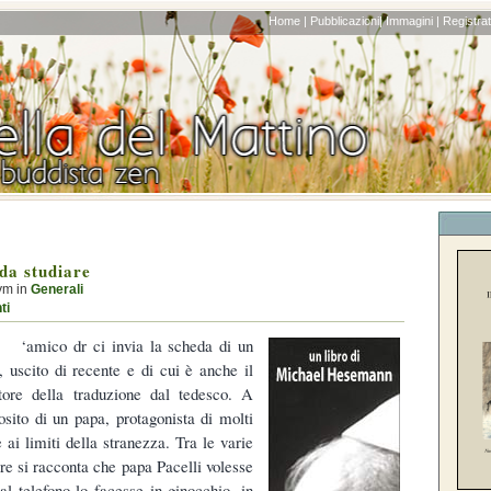
Home |
Pubblicazioni|
Immagini |
Registrati
da studiare
ym in
Generali
ti
‘amico dr ci invia la scheda di un
o, uscito di recente e di cui è anche il
tore della traduzione dal tedesco. A
osito di un papa, protagonista di molti
e ai limiti della stranezza. Tra le varie
e si racconta che papa Pacelli volesse
al telefono lo facesse in ginocchio, in