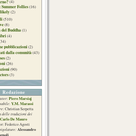
orno?
(4)
: Summer Follies
(16)
likely
(2)
li
(510)
ive
(8)
a del Buddha
(1)
ibri
(4)
(34)
e pubblicazioni
(2)
ati dalla comunità
(43)
ses
(2)
ioni
(26)
azioni
(90)
ctors
(3)
Redazione
ster
Piero Marsiaj
:
sabile
Y.M. Marassi
:
re
: Christian Serpetta
a delle traduzioni dei
Carlo De Mauro
ot
: Federico Agosti
pigolature:
Alessandro
gnoli