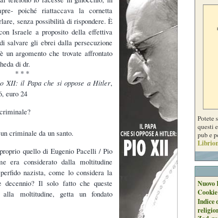
pre- poiché riattaccava la cornetta
lare, senza possibilità di rispondere. È
con Israele a proposito della effettiva
di salvare gli ebrei dalla persecuzione
è un argomento che trovate affrontato
cheda di dr.
* * *
o XII: il Papa che si oppose a Hitler
,
6, euro 24
criminale?
Potete 
questi e
e un criminale da un santo.
pub e p
Librion
 proprio quello di Eugenio Pacelli / Pio
e era considerato dalla moltitudine
perfido nazista, come lo considera la
e decennio? Il solo fatto che queste
Nuovo 
Cookie
 alla moltitudine, getta un fondato
Indice 
religio