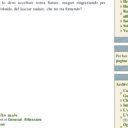
He
i lo devo accettare senza fiatare, magari ringraziando per
Hu
rofonda, del lasciar andare, che mi sta fornendo?
Ra
uff
Sa
So
Va
Per far
pagina 
Archivi
Ca
Ga
Ch
Int
L'
lto male
L'
(9)
ym in
Generali
,
Riflessioni
Og
nti