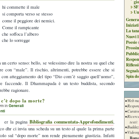
C
gi
hi commette il male
SF
Un
si comporta verso se stesso
Genera
come il peggiore dei nemici.
Iniziat
Come il rampicante
La tan
che soffoca l’albero
Nuovi l
che lo sorregge
Poesie
Prossim
Pubblic
Respon
 un certo senso: bello, se volessimo dire la nostra su quel che
Rifless
re con “male”. Il rischio, altrimenti, potrebbe essere che si
Segnal
Spin do
ta con atteggiamento del tipo “Dio com’è saggio quell’uomo”,
tre faccende. Il Dhammapada è un testo buddista, secondo
rebbe ragionare.
 c’è dopo la morte?
• Web ma
• Respon
ym in
Generali
• Curato
nti
• Ricerc
Bibliografia commentata-Approfondimenti
er la pagina
,
testi
:
• Buddaz
co dhr ci invia una scheda su un testo al quale la prima parte
• Videos
itolo sul “dopo morte” non rende pienamente giustizia. Infatti
Roma