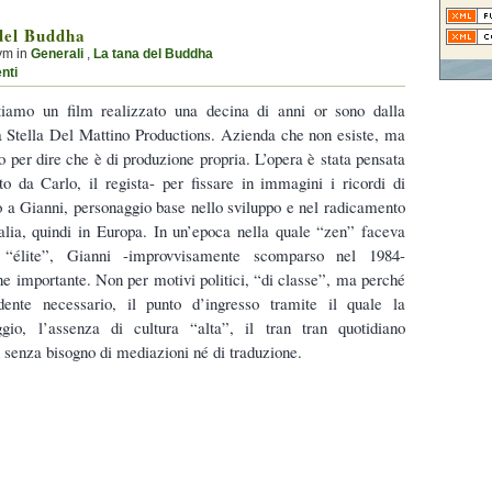
del Buddha
ym in
Generali
,
La tana del Buddha
nti
tiamo un film realizzato una decina di anni or sono dalla
Stella Del Mattino Productions. Azienda che non esiste, ma
 per dire che è di produzione propria. L’opera è stata pensata
tto da Carlo, il regista- per fissare in immagini i ricordi di
o a Gianni, personaggio base nello sviluppo e nel radicamento
alia, quindi in Europa. In un’epoca nella quale “zen” faceva
 “élite”, Gianni -improvvisamente scomparso nel 1984-
e importante. Non per motivi politici, “di classe”, ma perché
edente necessario, il punto d’ingresso tramite il quale la
ggio, l’assenza di cultura “alta”, il tran tran quotidiano
n senza bisogno di mediazioni né di traduzione.