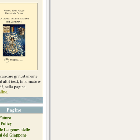
scaricare gratuitamente
d altri testi, in formato e-
df, nella pagina
line
.
Pagine
Futuro
 Policy
de La genesi delle
ni del Giappone