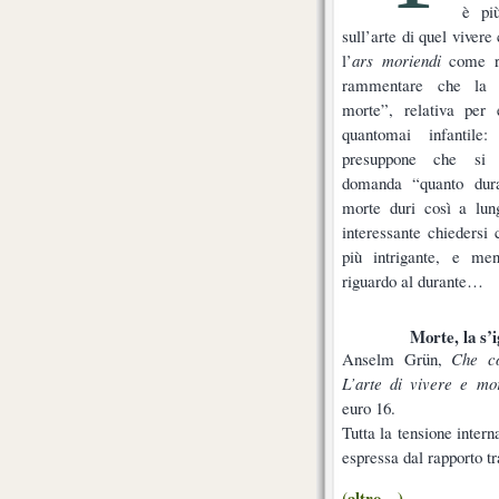
è pi
sull’arte di quel viver
l’
ars moriendi
come ri
rammentare che la 
morte”, relativa per
quantomai infantil
presuppone che si 
domanda “quanto dur
morte duri così a lun
interessante chiedersi
più intrigante, e me
riguardo al durante…
Morte, la s’i
Anselm Grün,
Che c
L’arte di vivere e mo
euro 16.
Tutta la tensione inte
espressa dal rapporto tr
(altro…)