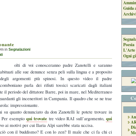
Ammini
Guida a
Archiv
Segnal
onante
Poesia
L'Arte 
ym in
Segnalazioni
Ogni gi
ti
olti di voi conosceranno padre Zanotelli e saranno
abituati alle sue denunce senza peli sulla lingua e a proposito
degli argomenti più spinosi. In questo video il padre
comboniano parla dei rifiuti tossici scaricati dagli italiani
e il periodo del dittatore Barre, poi in mare, nel Mediterraneo
Co
iguardanti gli inceneritori in Campania. Il quadro che se ne trae
rola: impressionante.
i su quanto denunciato da don Zanotelli le potete trovare in
An
qui trovate
qui
e. Per esempio
tre video RAI sull’argomento,
A
ivo ai motivi per cui Ilaria Alpi sarebbe stata uccisa.
Di
 ciò con il buddismo? E con lo zen? Il male che ci fa chi ci
Mo