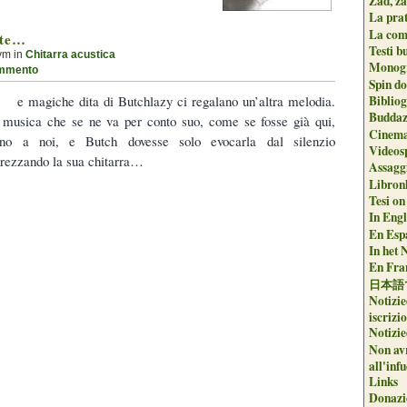
Zad, za
La pra
La com
 te…
Testi b
ym in
Chitarra acustica
Monogr
mmento
Spin do
e magiche dita di Butchlazy ci regalano un’altra melodia.
Biblio
Buddaz
musica che se ne va per conto suo, come se fosse già qui,
Cinema
orno a noi, e Butch dovesse solo evocarla dal silenzio
Videos
rezzando la sua chitarra…
Assaggi
Libron
Tesi on
In Engli
En Espa
In het 
En Fran
日本語
Notizie
iscrizi
Notizie
Non avr
all'inf
Links
Donazi