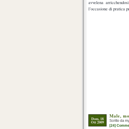
avvelena arricchendos
l’occasione di pratica p
Male, mo
Dom, 18
Scritto da m
Ott 2009
[24] Comme