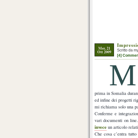
Impressi
Mer, 21
Scritto da m
Ott 2009
[4] Commen
M
prima in Somalia durant
ed infine dei progetti r
mi richiama solo una pa
Conferme e integrazion
vari documenti on lin
invece
un articolo relat
Che cosa c’entra tutto