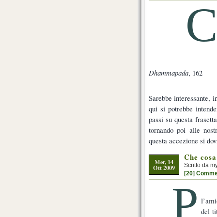
Dhammapada
, 162
Sarebbe interessante, in
qui si potrebbe intende
passi su questa fraset
tornando poi alle nos
questa accezione si dov
Che cosa
Mer, 14
Scritto da m
Ott 2009
[20] Comme
P
l’ami
del t