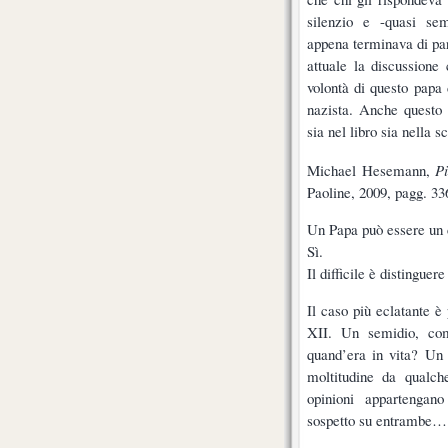
silenzio e -quasi sem
appena terminava di par
attuale la discussione 
volontà di questo papa 
nazista. Anche questo 
sia nel libro sia nella s
Michael Hesemann,
Pi
Paoline, 2009, pagg. 33
Un Papa può essere un 
Sì.
Il difficile è distinguer
Il caso più eclatante è
XII. Un semidio, com
quand’era in vita? Un 
moltitudine da qualch
opinioni appartengano
sospetto su entrambe…