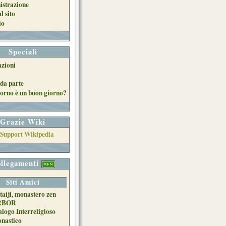
strazione
l sito
io
Speciali
azioni
da parte
orno è un buon giorno?
Grazie Wiki
llegamenti
Siti Amici
taiji, monastero zen
RBOR
alogo Interreligioso
nastico