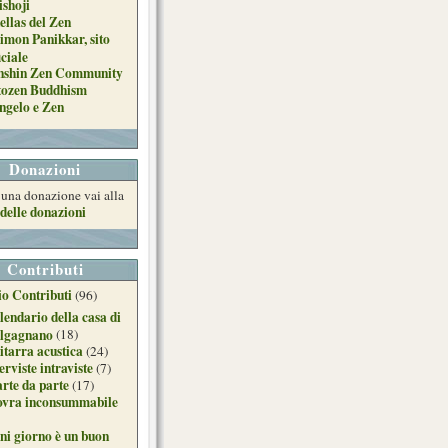
ishoji
ellas del Zen
imon Panikkar, sito
iciale
nshin Zen Community
tozen Buddhism
ngelo e Zen
Donazioni
e una donazione vai alla
delle donazioni
Contributi
o Contributi
(96)
lendario della casa di
lgagnano
(18)
itarra acustica
(24)
erviste intraviste
(7)
arte da parte
(17)
ovra inconsummabile
ni giorno è un buon