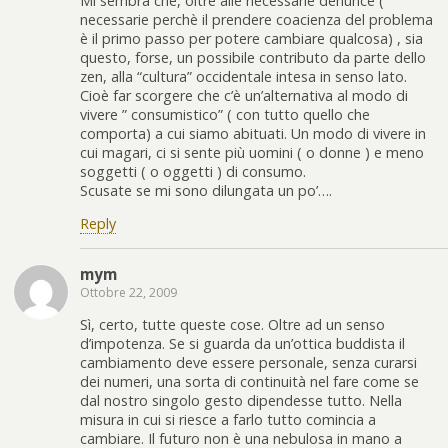
Mi sembra che, oltre alle necessarie denunce (
necessarie perchè il prendere coacienza del problema
è il primo passo per potere cambiare qualcosa) , sia
questo, forse, un possibile contributo da parte dello
zen, alla “cultura” occidentale intesa in senso lato.
Cioè far scorgere che c’è un’alternativa al modo di
vivere ” consumistico” ( con tutto quello che
comporta) a cui siamo abituati. Un modo di vivere in
cui magari, ci si sente più uomini ( o donne ) e meno
soggetti ( o oggetti ) di consumo.
Scusate se mi sono dilungata un po’….
Reply
mym
Ottobre 22, 2009
Sì, certo, tutte queste cose. Oltre ad un senso
d’impotenza. Se si guarda da un’ottica buddista il
cambiamento deve essere personale, senza curarsi
dei numeri, una sorta di continuità nel fare come se
dal nostro singolo gesto dipendesse tutto. Nella
misura in cui si riesce a farlo tutto comincia a
cambiare. Il futuro non è una nebulosa in mano a