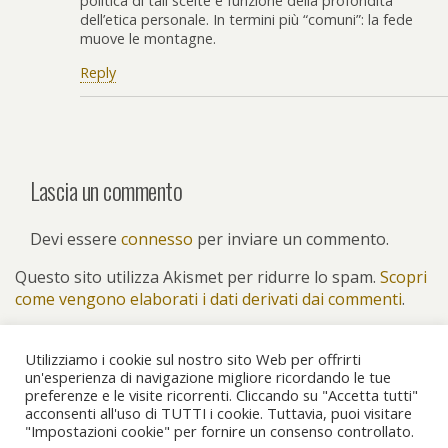
politica di tali scelte è funzione della profondità
dell’etica personale. In termini più “comuni”: la fede
muove le montagne.
Reply
Lascia un commento
Devi essere
connesso
per inviare un commento.
Questo sito utilizza Akismet per ridurre lo spam.
Scopri
come vengono elaborati i dati derivati dai commenti
.
Utilizziamo i cookie sul nostro sito Web per offrirti
un'esperienza di navigazione migliore ricordando le tue
preferenze e le visite ricorrenti. Cliccando su "Accetta tutti"
Torna su
acconsenti all'uso di TUTTI i cookie. Tuttavia, puoi visitare
"Impostazioni cookie" per fornire un consenso controllato.