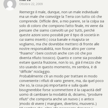
Ottobre 22, 2009
Riemerge il male, dunque, non un male individuale
ma un male che coinvolge la Terra con tutto ciò che
comprende. Difficile dire, a mio parere, se la colpa sia
solo di coloro che compiono l’atto finale, mi viene da
pensare che siamo coinvolti un po’ tutti, perchè
queste azioni sono possibili per il tipo di società in
cui siamo inseriti ( cosa banale e risaputa se
vogliamo, ma che dovrebbe metterci di fronte alle
nostre responsabilità, non fosse altro per come
“fruiamo” i beni costruti anche con ciò che poi
diventa rifiuto tossico). Quanto e come sia possibile
evitare questa fruizione, non lo so, già il mezzo che
sto usando in questo momento, mi sembra, è di
“difficile” riciclaggio.
Probabilmente c’è un modo per trattare in modo
conveniente i rifiuti di vario genere, ma, da quel poco
che so, la cosa più importante e sulla quale
bisognerebbe forse scommettere è la capacità dell’
uomo di cambiare la modalità di, diciamo, “produrre
rifiuti” che comporta anche un nuovo ( o antico
)modo di vivere ( mangiare, divertirsi, muoversi..)