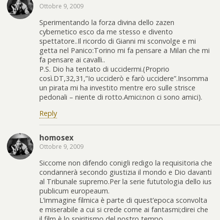
Ottobre 9, 2009
Sperimentando la forza divina dello zazen
cybernetico esco da me stesso e divento
spettatore..Il ricordo di Gianni mi sconvolge e mi
getta nel Panico:Torino mi fa pensare a Milan che mi
fa pensare ai cavalli..
P.S. Dio ha tentato di uccidermi.(Proprio
così.DT,32,31,”Io ucciderò e farò uccidere”.Insomma
un pirata mi ha investito mentre ero sulle strisce
pedonali – niente di rotto.Amici:non ci sono amici).
Reply
homosex
Ottobre 9, 2009
Siccome non difendo conigli redigo la requisitoria che
condannerà secondo giustizia il mondo e Dio davanti
al Tribunale supremo.Per la serie fututologia dello ius
publicum europeaum.
L’immagine filmica è parte di quest’epoca sconvolta
e miserabile a cui si crede come ai fantasmi;direi che
il film è lo spiritismo del nostro tempo.