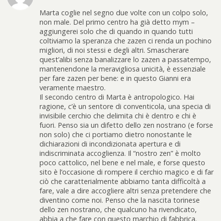
Marta coglie nel segno due volte con un colpo solo,
non male. Del primo centro ha già detto mym –
aggiungerei solo che di quando in quando tutti
coltiviamo la speranza che zazen ci renda un pochino
migliori, di noi stessi e degli altri. Smascherare
quest’alibi senza banalizzare lo zazen a passatempo,
mantenendone la meravigliosa unicità, è essenziale
per fare zazen per bene: e in questo Gianni era
veramente maestro.
Il secondo centro di Marta è antropologico. Hai
ragione, c’è un sentore di conventicola, una specia di
invisibile cerchio che delimita chi è dentro e chi è
fuori. Penso sia un difetto dello zen nostrano (e forse
non solo) che ci portiamo dietro nonostante le
dichiarazioni di incondizionata apertura e di
indiscriminata accoglienza. Il “nostro zen” è molto
poco cattolico, nel bene e nel male, e forse questo
sito è l’occasione di rompere il cerchio magico e di far
ciò che caratterialmente abbiamo tanta difficoltà a
fare, vale a dire accogliere altri senza pretendere che
diventino come noi. Penso che la nascita torinese
dello zen nostrano, che qualcuno ha rivendicato,
abbia a che fare con questo marchio di fabbrica.