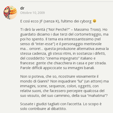
dr
Ottobre 10, 2009
E così ecco JF (senza K), l’ultimo dei cyborg
Ti dirò la verità (“No! Perché?” – Massimo Troisi). Ho
guardato diciamo i due terzi del cortometraggio, ma
poi ho spento. Il tema era interessantissimo (nel
senso di “inter-esse”) e il personaggio meritevole
ma… orrore!… questa produzione alternativa aveva la
stessa cadenza, gli stessi ritmi, in sostanza i difetti,
del cosiddetto “cinema impegnato” italiano e
francese: gente che chiacchiera in casa e per strada.
Parole difficili appiccicate su immagini banali.
Non si poteva, che so, ricostruire visivamente il
mondo di Gianni? Non inquadrare “lui” (un attore) ma
immagini, scene, sequenze, colori, oggetti, con
relativi suoni, che facessero percepire qualcosa del
suo vissuto, del suo cammino, della sua “mahatma”?
Scusate i giudizi tagliati con l’accetta. Lo scopo è
solo contribuire al dibattito.