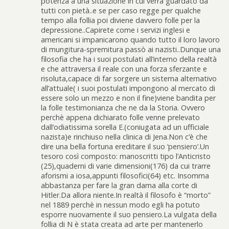
potenza a una situazione in cui verrà guardato da
tutti con pietà..e se per caso regge per qualche
tempo alla follia poi diviene davvero folle per la
depressione..Capirete come i servizi inglesi e
americani si impanicarono quando tutto il loro lavoro
di mungitura-spremitura passò ai nazisti..Dunque una
filosofia che ha i suoi postulati all’interno della realtà
e che attraversa il reale con una forza sferzante e
risoluta,capace di far sorgere un sistema alternativo
all’attuale( i suoi postulati impongono al mercato di
essere solo un mezzo e non il fine)viene bandita per
la folle testimonianza che ne da la Storia. Ovvero
perchè appena dichiarato folle venne prelevato
dall’odiatissima sorella E.(coniugata ad un ufficiale
nazista)e rinchiuso nella clinica di Jena.Non c’è che
dire una bella fortuna ereditare il suo ‘pensiero’.Un
tesoro così composto: manoscritti tipo l’Anticristo
(25),quaderni di varie dimensioni(176) da cui trarre
aforismi a iosa,appunti filosofici(64) etc. Insomma
abbastanza per fare la gran dama alla corte di
Hitler.Da allora niente.In realtà il filosofo è “morto”
nel 1889 perchè in nessun modo egli ha potuto
esporre nuovamente il suo pensiero.La vulgata della
follia di N è stata creata ad arte per mantenerlo