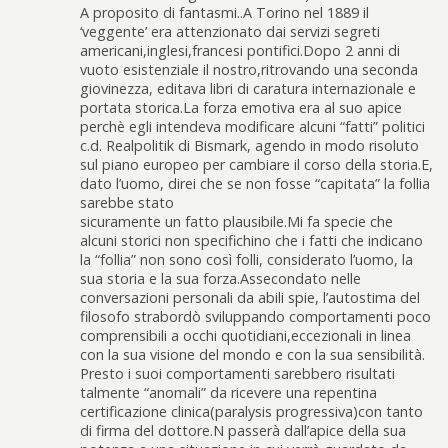
A proposito di fantasmi..A Torino nel 1889 il
‘veggente’ era attenzionato dai servizi segreti
americani,inglesi,francesi pontifici.Dopo 2 anni di
vuoto esistenziale il nostro,ritrovando una seconda
giovinezza, editava libri di caratura internazionale e
portata storica.La forza emotiva era al suo apice
perchè egli intendeva modificare alcuni “fatti” politici
c.d. Realpolitik di Bismark, agendo in modo risoluto
sul piano europeo per cambiare il corso della storia.E,
dato l’uomo, direi che se non fosse “capitata” la follia
sarebbe stato
sicuramente un fatto plausibile.Mi fa specie che
alcuni storici non specifichino che i fatti che indicano
la “follia” non sono così folli, considerato l’uomo, la
sua storia e la sua forza.Assecondato nelle
conversazioni personali da abili spie, l’autostima del
filosofo strabordò sviluppando comportamenti poco
comprensibili a occhi quotidiani,eccezionali in linea
con la sua visione del mondo e con la sua sensibilità.
Presto i suoi comportamenti sarebbero risultati
talmente “anomali” da ricevere una repentina
certificazione clinica(paralysis progressiva)con tanto
di firma del dottore.N passerà dall’apice della sua