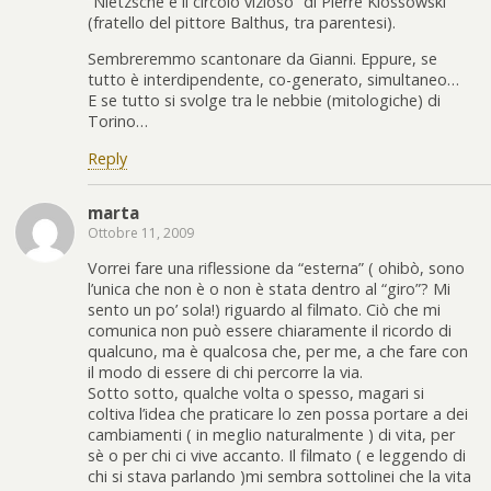
“Nietzsche e il circolo vizioso” di Pierre Klossowski
(fratello del pittore Balthus, tra parentesi).
Sembreremmo scantonare da Gianni. Eppure, se
tutto è interdipendente, co-generato, simultaneo…
E se tutto si svolge tra le nebbie (mitologiche) di
Torino…
Reply
marta
Ottobre 11, 2009
Vorrei fare una riflessione da “esterna” ( ohibò, sono
l’unica che non è o non è stata dentro al “giro”? Mi
sento un po’ sola!) riguardo al filmato. Ciò che mi
comunica non può essere chiaramente il ricordo di
qualcuno, ma è qualcosa che, per me, a che fare con
il modo di essere di chi percorre la via.
Sotto sotto, qualche volta o spesso, magari si
coltiva l’idea che praticare lo zen possa portare a dei
cambiamenti ( in meglio naturalmente ) di vita, per
sè o per chi ci vive accanto. Il filmato ( e leggendo di
chi si stava parlando )mi sembra sottolinei che la vita