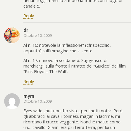
denuncio,gli marchio a fuoco la fronte con il logo di
canale 5.
Reply
dr
Ottobre 10, 2009
Al n. 16: notevole la “riflessione” (cfr specchio,
appunto) sull’immagine che si sente.
Al n. 17: rinnovo la solidarietà. Suggerisco di
marchiargli sulla fronte il ritratto del “Giudice” del film
“Pink Floyd – The Wall”.
Reply
mym
Ottobre 10, 2009
Eyes wide shut non l’ho visto, per i noti motivi. Però
gli abbracci ai cavalli torinesi, magari in lacrime, mi
ricordano il crucco veggente. Nonché matto come
un… cavallo. Gianni era più terra-terra, per lui un