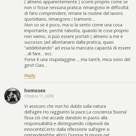
( almeno apparentemente ) scorre proprio come se
non ci fosse nessuna pratica: rimangono le difficoltà
di farsi comprendere, rimane la routine del lavoro
quotidiano, rimangono i tramonti…
Non so se è poco, ma io la sento come una cosa
importante, perchè talvolta, quando le cose proprio
non vanno, si può essere portati ( almeno a me è
successo )ad allontanarsi dalla pratica, quasi
“addebitando” ad essa la mancata capacità di essere
…di fare… ecc.
Forse è una stupidaggine…. ma tant’è, mica sono del
giro!! Ciao…
Reply
homosex
Ottobre 11, 2009
Vi assicuro che non ho dubbi sulla natura
dell’agire.Ho raggiunto la pace.La coscienza ‘buona’
fissa ciò che accade dandolo in pasto alla
responsabilità e distinguendo colpevoli da
innocenti(Certo dalla riflessione sull’agire si
pretenderebbe altro).Dunque N muore nel