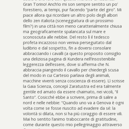
Gran Torino! Anch’io mi son sempre sentito un po’
forestiero, ai tempi, pur facendo “parte del giro”. Mi
piace allora qui ricordare un altro polo degli albori
dello zen italiota (sceneggiatura di un prossimo
film?) in una città non meno caratterialmente chiusa
ma geograficamente spalancata sul mare e
sconosciuta alle nebbie. Del resto lì il tedesco
profeta incazzoso non veniva perseguitato dal
ludibrio e dal sospetto, fin a doversi consolare
abbracciando i cavalli (a questo proposito consiglio
una deliziosa pagina di Kundera nell’Insostenibile
leggerezza dell’essere, dove si afferma che N.
abbraccia piangendo il cavallo per chiedergli scusa
del modo in cui Cartesio parlava degli animali,
macchine viventi senza coscienza di essere). Lì scrisse
la Gaia Scienza, concepì Zaratustra ed era talmente
gentile ed amato da essere chaimato, nei vicoli, “il
Santo”. Cosicché ebbe a scrivere, prima di salire a
nord e nelle nebbie: “Quando uno va a Genova è ogni
volta come se fosse riuscito ad evadere da sé: la
volontà si dilata, non si ha più coraggio di essere vili.
Mai ho sentito l’animo traboccante di gratitudine,
come durante questo mio pellegrinaggio attraverso