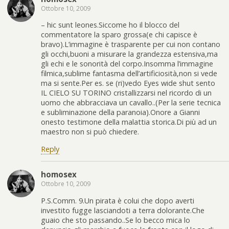
Ottobre 10, 2009
– hic sunt leones.Siccome ho il blocco del
commentatore la sparo grossa(e chi capisce è
bravo).L’immagine è trasparente per cui non contano
gli occhi,buoni a misurare la grandezza estensiva,ma
gli echi e le sonorità del corpo.Insomma l’immagine
filmica,sublime fantasma dell’artificiosità,non si vede
ma si sente.Per es. se (ri)vedo Eyes wide shut sento
IL CIELO SU TORINO cristallizzarsi nel ricordo di un
uomo che abbracciava un cavallo..(Per la serie tecnica
e subliminazione della paranoia).Onore a Gianni
onesto testimone della malattia storica.Di più ad un
maestro non si può chiedere.
Reply
homosex
Ottobre 10, 2009
P.S.Comm. 9.Un pirata è colui che dopo averti
investito fugge lasciandoti a terra dolorante.Che
guaio che sto passando..Se lo becco mica lo