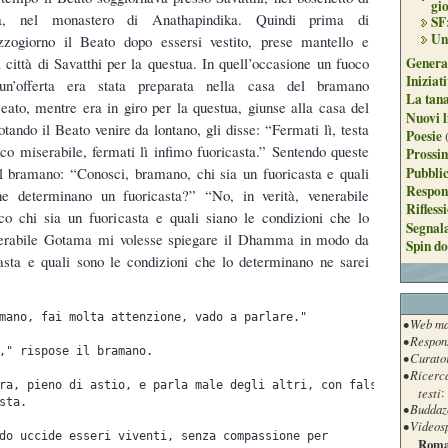
gi
ta, nel monastero di Anathapindika. Quindi prima di
SF
Un
zogiorno il Beato dopo essersi vestito, prese mantello e
Genera
a città di Savatthi per la questua. In quell’occasione un fuoco
Iniziat
un’offerta era stata preparata nella casa del bramano
La tan
eato, mentre era in giro per la questua, giunse alla casa del
Nuovi l
ando il Beato venire da lontano, gli disse: “Fermati lì, testa
Poesie
co miserabile, fermati lì infimo fuoricasta.” Sentendo queste
Prossim
Pubblic
al bramano: “Conosci, bramano, chi sia un fuoricasta e quali
Respon
he determinano un fuoricasta?” “No, in verità, venerabile
Rifless
o chi sia un fuoricasta e quali siano le condizioni che lo
Segnal
nerabile Gotama mi volesse spiegare il Dhamma in modo da
Spin do
asta e quali sono le condizioni che lo determinano ne sarei
mano, fai molta attenzione, vado a parlare."
• Web ma
• Respon
," rispose il bramano.
• Curato
• Ricerc
ra, pieno di astio, e parla male degli altri, con false visioni,
testi
:
sta.
• Buddaz
• Videos
do uccide esseri viventi, senza compassione per
Roma