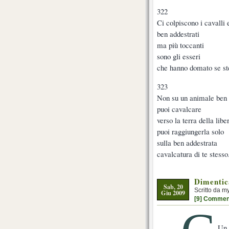
322
Ci colpiscono i cavalli e
ben addestrati
ma più toccanti
sono gli esseri
che hanno domato se st
323
Non su un animale ben 
puoi cavalcare
verso la terra della libe
puoi raggiungerla solo
sulla ben addestrata
cavalcatura di te stesso
Dimentic
Sab, 20
Scritto da m
Giu 2009
[9] Commen
Un 