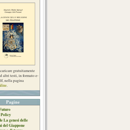
scaricare gratuitamente
d altri testi, in formato e-
df, nella pagina
line
.
Pagine
Futuro
 Policy
de La genesi delle
ni del Giappone