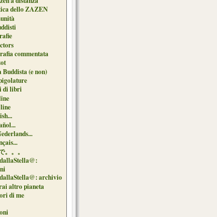
zen a distanza
tica dello ZAZEN
unità
uddisti
afie
ctors
grafia commentata
ot
 Buddista (e non)
pigolature
 di libri
line
 line
sh...
ñol...
Nederlands...
çais...
で。。。
dallaStella@:
oni
dallaStella@: archivio
ai altro pianeta
uori di me
oni