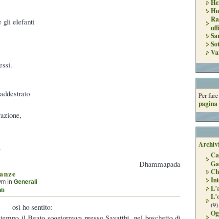
He
Hu
Ra
 gli elefanti
uff
Sa
So
Va
essi.
addestrato
Per far
pagina 
razione,
Archivi
.
Ca
Dhammapada
Ga
Ch
anze
Int
ym in
Generali
L'
ti
L'
(9)
osì ho sentito:
Og
tempo il Beato soggiornava presso Savatthi, nel boschetto di