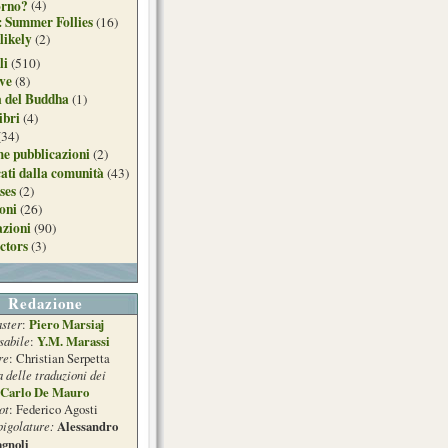
orno?
(4)
: Summer Follies
(16)
likely
(2)
li
(510)
ive
(8)
a del Buddha
(1)
ibri
(4)
(34)
e pubblicazioni
(2)
ati dalla comunità
(43)
ses
(2)
ioni
(26)
azioni
(90)
ctors
(3)
Redazione
ster
Piero Marsiaj
:
sabile
Y.M. Marassi
:
re
: Christian Serpetta
a delle traduzioni dei
 ipocrita
Carlo De Mauro
ot
: Federico Agosti
pigolature:
Alessandro
gnoli