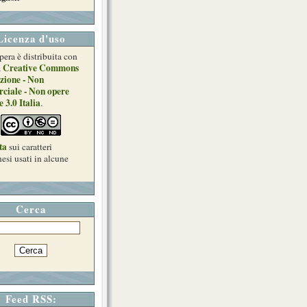
Licenza d'uso
pera è distribuita con
Creative Commons
a
he non è dato 
zione - Non
ciale - Non opere
e 3.0 Italia
.
ta
sui caratteri
esi usati in alcune
oni il falso 
Cerca
Feed RSS: