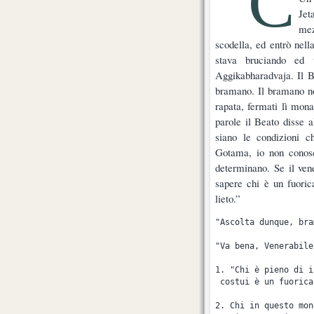
C
Je
mez
scodella, ed entrò nell
stava bruciando ed 
Aggikabharadvaja. Il B
bramano. Il bramano not
rapata, fermati lì mona
parole il Beato disse 
siano le condizioni c
Gotama, io non conosc
determinano. Se il ve
sapere chi è un fuoric
lieto.”
"Ascolta dunque, bra
"Va bena, Venerabile
1. "Chi è pieno di i
 costui è un fuorica
2. Chi in questo mon