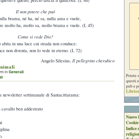
Il non potere che può
ulla brama, né ha, né sa, nulla ama e vuole,
 molto ha, molto sa, molto brama e vuole. (I, 45)
Come si vede Dio?
 abita in una luce cui strada non conduce:
ce non diventa, non lo vede in eterno. (I, 72)
Angelo Silesius,
Il pellegrino cherubico
animali
ym in
Generali
Potete 
ti
questi e
pub e p
Librion
la newsletter settimanale di Santacittarama:
 cavallo ben addestrato
.
Nuovo 
ui
Cookie
Indice 
iplina
religio
o.