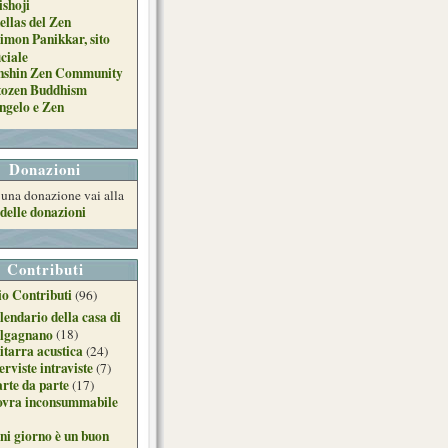
ishoji
ellas del Zen
imon Panikkar, sito
iciale
nshin Zen Community
tozen Buddhism
ngelo e Zen
Donazioni
e una donazione vai alla
delle donazioni
Contributi
o Contributi
(96)
lendario della casa di
lgagnano
(18)
itarra acustica
(24)
erviste intraviste
(7)
arte da parte
(17)
ovra inconsummabile
ni giorno è un buon