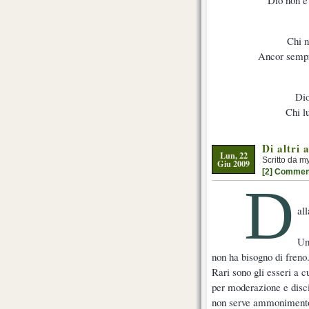
Chi n
Ancor sempre
Dio
Chi lu
Di altri 
Lun, 22
Scritto da m
Giu 2009
[2] Commen
D
al
Un
non ha bisogno di freno
Rari sono gli esseri a c
per moderazione e disc
non serve ammoniment