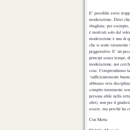
E’ possibile avere tro
moderazione. Direi che
sbagliata: per esempio, 
è motivati solo dal voler
moderazione è una di que
che si sente raramente 
peggiorativo. E’ un pecc
principi senza tempo, 
moderazione, noi cerchi
cose. Comprendiamo la d
‘sufficientemente buono
abbiamo vera disciplina
compito imminente senz
persona abile nella rett
altri), non per il giudi
essere, ma perché ha c
Con Metta