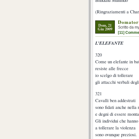
Bhikkhu Munindo
(Ringraziamenti a Chan
Domatori
Dom, 21
Scritto da m
Giu 2009
[11] Comme
L’ELEFANTE
320
Come un elefante in bat
resiste alle frecce
io scelgo di tollerare
gli attacchi verbali degli
321
Cavalli ben addestrati
sono fidati anche nella 
e degni di essere montat
Gli individui che hanno 
a tollerare la violenza
sono ovunque preziosi.