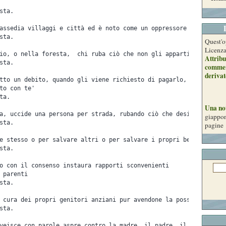
sta.
assedia villaggi e città ed è noto come un oppressore
sta.
Quest'o
Licenz
io, o nella foresta,  chi ruba ciò che non gli appartiene, ciò c
Attribu
sta.
commer
derivat
tto un debito, quando gli viene richiesto di pagarlo, dichiara:
to con te' 
ta.
Una no
a, uccide una persona per strada, rubando ciò che desidera  
giappon
sta.
pagine
e stesso o per salvare altri o per salvare i propri beni, testim
sta.
o con il consenso instaura rapporti sconvenienti 
 parenti 
sta.
 cura dei propri genitori anziani pur avendone la possibilità 
sta.
veisce con parole aspre contro la madre, il padre, il fratello,