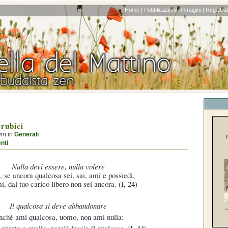
Home |
Pubblicazioni|
Immagini |
Registrati
rubici
ym in
Generali
nti
Nulla devi essere, nulla volere
se ancora qualcosa sei, sai, ami e possiedi,
, dal tuo carico libero non sei ancora. (I, 24)
Il qualcosa si deve abbandonare
nché ami qualcosa, uomo, non ami nulla:
questo e quello, perciò lascia il qualcosa. (I, 44)