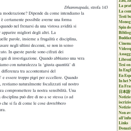
Zad, za
La pra
Dhammapada
, strofa 143
La com
ppa moderazione? Dipende da come intendiamo la
Testi b
 è certamente possibile averne una forma
Monogr
quando nel frenarsi da una vistosa avidità si
Spin do
 apparire migliori degli altri. La
Biblio
Buddaz
lle parole, insieme a frugalità e disciplina,
Cinema
usare negli ultimi decenni, se non in senso
Videos
ato. In queste parole sono cifrati dei
Assaggi
degni di investigazione. Quando abbiamo una vera
Libron
amo con naturalezza la ‘giusta quantità’ di
Tesi on
In Engli
ifferenza tra accontentarsi del
En Espa
’ e essere troppo pigri per eccellere. Quando
In het 
, restiamo naturalmente focalizzati sul nostro
En Fran
a compromettere la nostra sensibilità. Una
日本語
a disciplina può dire di no a se stessa (o ad
Notizie
iscrizi
zio che si fa di come le cose dovrebbero
Notizie
ura.
Non avr
all'inf
Links
Donazi