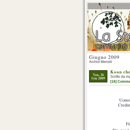
Giugno 2009
Archivi Mensili
Koan che
Ven, 26
Scritto da m
Giu 2009
[18] Comme
Uomo, 
Credimi
Fi
Dio non è 