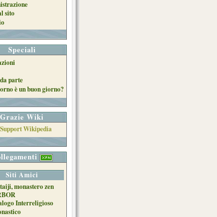
strazione
l sito
io
Speciali
azioni
da parte
orno è un buon giorno?
Grazie Wiki
llegamenti
Siti Amici
taiji, monastero zen
RBOR
alogo Interreligioso
nastico