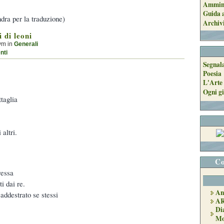
Ammini
Guida a
dra per la traduzione)
Archiv
 di leoni
ym in
Generali
nti
Segnal
Poesia
L'Arte 
Ogni gi
taglia
 altri.
Co
ressa
i dai re.
An
addestrato se stessi
A
Di
Mo