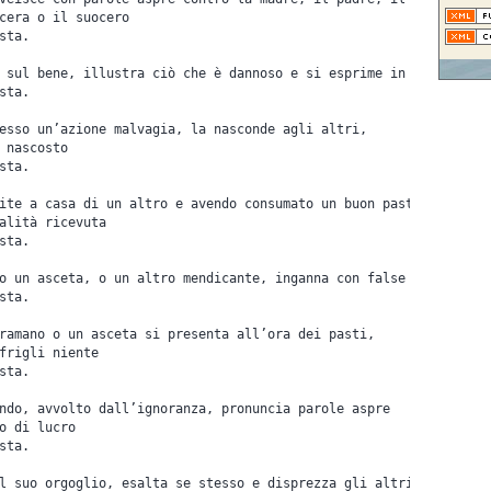
cera o il suocero 
sta.
 sul bene, illustra ciò che è dannoso e si esprime in maniera ev
sta.
esso un’azione malvagia, la nasconde agli altri, 
 nascosto  
sta.
ite a casa di un altro e avendo consumato un buon pasto, 
alità ricevuta  
sta.
o un asceta, o un altro mendicante, inganna con false parole  
sta.
ramano o un asceta si presenta all’ora dei pasti,
frigli niente 
sta.
ndo, avvolto dall’ignoranza, pronuncia parole aspre
o di lucro 
sta.
l suo orgoglio, esalta se stesso e disprezza gli altri 