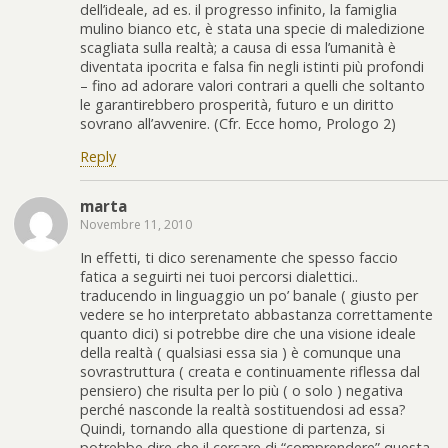
dell’ideale, ad es. il progresso infinito, la famiglia
mulino bianco etc, è stata una specie di maledizione
scagliata sulla realtà; a causa di essa l’umanità è
diventata ipocrita e falsa fin negli istinti più profondi
– fino ad adorare valori contrari a quelli che soltanto
le garantirebbero prosperità, futuro e un diritto
sovrano all’avvenire. (Cfr. Ecce homo, Prologo 2)
Reply
marta
Novembre 11, 2010
In effetti, ti dico serenamente che spesso faccio
fatica a seguirti nei tuoi percorsi dialettici..
traducendo in linguaggio un po’ banale ( giusto per
vedere se ho interpretato abbastanza correttamente
quanto dici) si potrebbe dire che una visione ideale
della realtà ( qualsiasi essa sia ) è comunque una
sovrastruttura ( creata e continuamente riflessa dal
pensiero) che risulta per lo più ( o solo ) negativa
perché nasconde la realtà sostituendosi ad essa?
Quindi, tornando alla questione di partenza, si
potrebbe dire che il cercare di “comprendere” questa