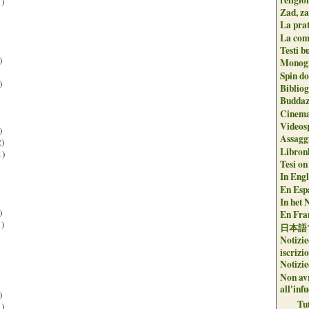
)
Zad, za
La pra
La com
Testi b
)
Monogr
Spin do
)
Biblio
Buddaz
Cinema
Videos
)
Assaggi
)
Libron
1)
Tesi on
In Engli
En Espa
In het 
)
En Fran
)
日本語
Notizie
iscrizi
Notizie
Non avr
all'inf
)
Tu
)