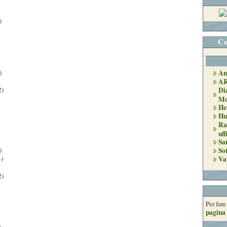
)
Co
An
)
A
Di
2)
Mo
He
Hu
Ra
uff
Sa
So
)
Va
)
2)
Per far
pagina 