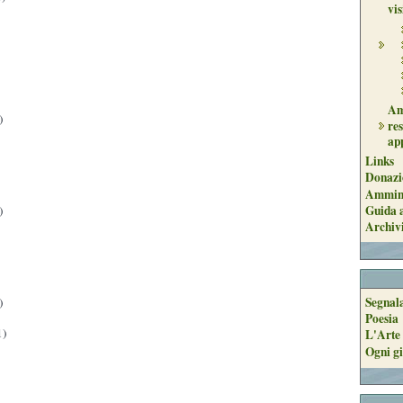
vi
Am
)
re
ap
Links
Donazi
Ammini
Guida a
)
Archiv
Segnal
)
Poesia
1)
L'Arte 
Ogni gi