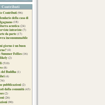
Contributi
o Contributi
(96)
lendario della casa di
lgagnano
(18)
itarra acustica
(24)
erviste intraviste
(7)
arte da parte
(17)
ovra inconsummabile
ni giorno è un buon
orno?
(4)
: Summer Follies
(16)
likely
(2)
li
(510)
ive
(8)
a del Buddha
(1)
ibri
(4)
(34)
e pubblicazioni
(2)
ati dalla comunità
(43)
ses
(2)
ioni
(26)
azioni
(90)