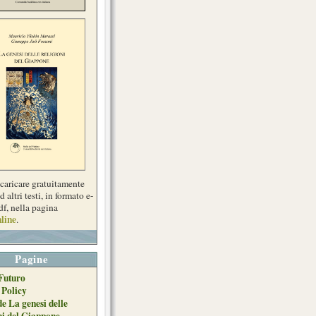
scaricare gratuitamente
d altri testi, in formato e-
df, nella pagina
line
.
Pagine
Futuro
 Policy
de La genesi delle
ni del Giappone