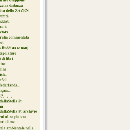
zen a distanza
tica dello ZAZEN
unità
uddisti
afie
ctors
grafia commentata
ot
 Buddista (e non)
pigolature
 di libri
line
 line
sh...
ñol...
Nederlands...
çais...
で。。。
dallaStella@:
oni
dallaStella@: archivio
ai altro pianeta
uori di me
tela ambientale nella