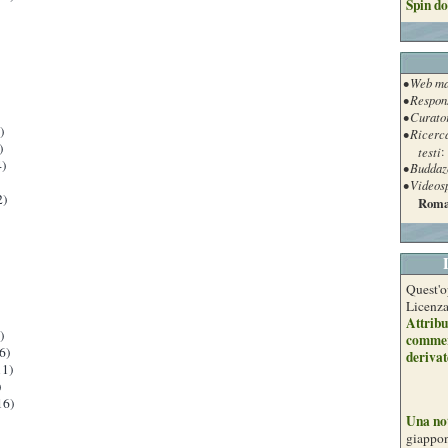
Spin do
• Web ma
• Respon
• Curato
)
• Ricerc
)
testi
:
)
• Buddaz
• Videos
2)
Roma
Quest'o
Licenz
Attribu
)
commer
6)
derivat
1)
)
16)
Una no
giappon