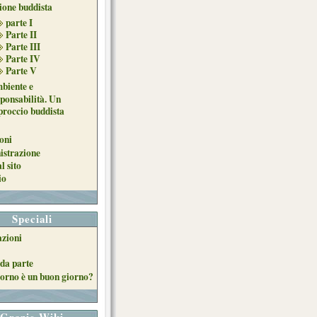
sione buddista
parte I
Parte II
Parte III
Parte IV
Parte V
biente e
sponsabilità. Un
proccio buddista
oni
strazione
l sito
io
Speciali
azioni
da parte
orno è un buon giorno?
Grazie Wiki