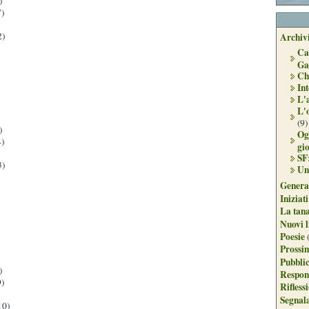
)
)
2)
Archivi
Ca
Ga
Ch
Int
L'
L'
(9)
)
Og
)
gi
SF
3)
Un
Genera
Iniziat
La tan
Nuovi l
Poesie
Prossim
Pubblic
)
Respon
)
Rifless
Segnal
10)