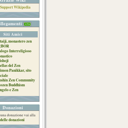
llegamenti
Siti Amici
taiji, monastero zen
RBOR
alogo Interreligioso
nastico
ishoji
ellas del Zen
imon Panikkar, sito
iciale
nshin Zen Community
tozen Buddhism
ngelo e Zen
Donazioni
e una donazione vai alla
delle donazioni