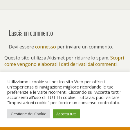
Lascia un commento
Devi essere
connesso
per inviare un commento.
Questo sito utilizza Akismet per ridurre lo spam.
Scopri
come vengono elaborati i dati derivati dai commenti
.
Utilizziamo i cookie sul nostro sito Web per offrirti
un'esperienza di navigazione migliore ricordando le tue
preferenze e le visite ricorrenti. Cliccando su "Accetta tutti"
Torna su
acconsenti all'uso di TUTTI i cookie. Tuttavia, puoi visitare
"Impostazioni cookie" per fornire un consenso controllato.
Dispositivo Portatile
Pc Desktop
Gestione dei Cookie
Accetta tutti