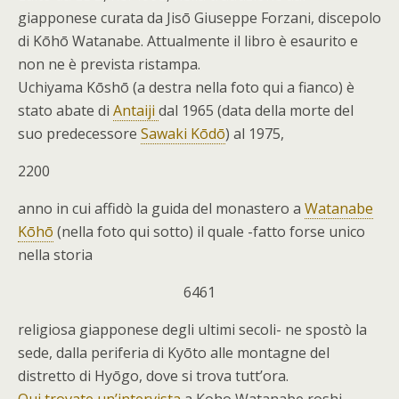
giapponese curata da Jisō Giuseppe Forzani, discepolo
di Kōhō Watanabe. Attualmente il libro è esaurito e
non ne è prevista ristampa.
Uchiyama Kōshō (a destra nella foto qui a fianco) è
stato abate di
Antaiji
dal 1965 (data della morte del
suo predecessore
Sawaki Kōdō
) al 1975,
2200
anno in cui affidò la guida del monastero a
Watanabe
Kōhō
(nella foto qui sotto) il quale -fatto forse unico
nella storia
6461
religiosa giapponese degli ultimi secoli- ne spostò la
sede, dalla periferia di Kyōto alle montagne del
distretto di Hyōgo, dove si trova tutt’ora.
Qui trovate un’intervista
a Koho Watanabe roshi