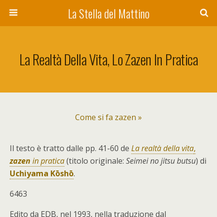
La Stella del Mattino
La Realtà Della Vita, Lo Zazen In Pratica
Come si fa zazen »
Il testo è tratto dalle pp. 41-60 de
La realtà della vita
,
zazen
in pratica
(titolo originale:
Seimei no jitsu butsu
) di
Uchiyama
Kōshō
.
6463
Edito da EDB, nel 1993, nella traduzione dal