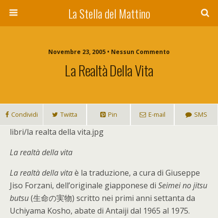
La Stella del Mattino
Novembre 23, 2005 • Nessun Commento
La Realtà Della Vita
Condividi
Twitta
Pin
E-mail
SMS
libri/la realta della vita.jpg
La realtà della vita
La realtà della vita
è la traduzione, a cura di Giuseppe
Jiso Forzani, dell’originale giapponese di
Seimei no jitsu
butsu
(生命の実物) scritto nei primi anni settanta da
Uchiyama Kosho, abate di Antaiji dal 1965 al 1975.