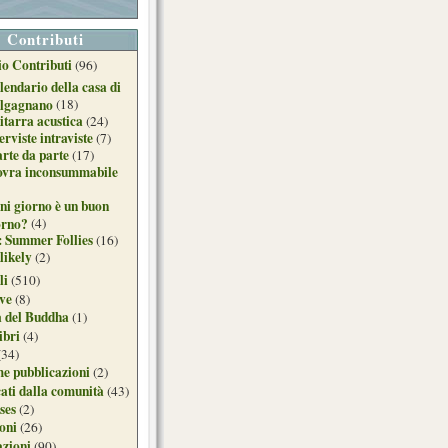
Contributi
o Contributi
(96)
lendario della casa di
lgagnano
(18)
itarra acustica
(24)
erviste intraviste
(7)
arte da parte
(17)
ovra inconsummabile
ni giorno è un buon
orno?
(4)
: Summer Follies
(16)
likely
(2)
li
(510)
ive
(8)
a del Buddha
(1)
ibri
(4)
(34)
e pubblicazioni
(2)
ati dalla comunità
(43)
ses
(2)
ioni
(26)
azioni
(90)