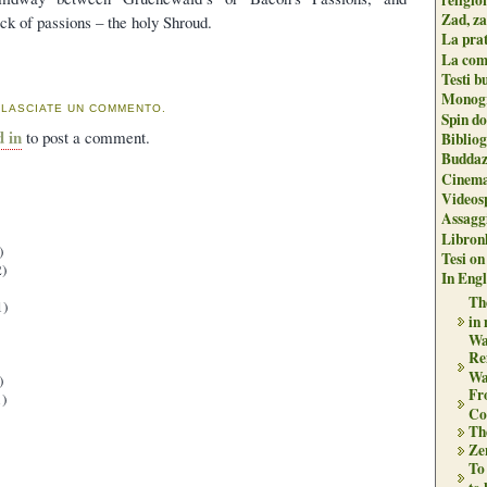
Zad, za
ck of passions – the holy Shroud.
La pra
La com
Testi b
Monogr
 LASCIATE UN COMMENTO.
Spin do
d in
to post a comment.
Biblio
Buddaz
Cinema
Videos
Assaggi
Libron
)
Tesi on
)
In Engli
The
1)
in
Wa
Re
Wa
)
Fr
)
Co
Th
Zen
To