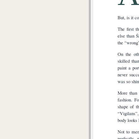
But, is it 
The first 
else than Ś
the “wrong”
On the ot
skilled th
paint a por
never succe
was so shin
More than 
fashion. F
shape of t
“Vigilans”
body looks 
Not to ment
perfectly