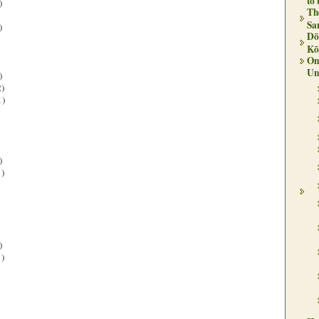
to
)
Th
Sa
)
Dō
Kō
On 
Un
)
)
1)
)
)
)
)