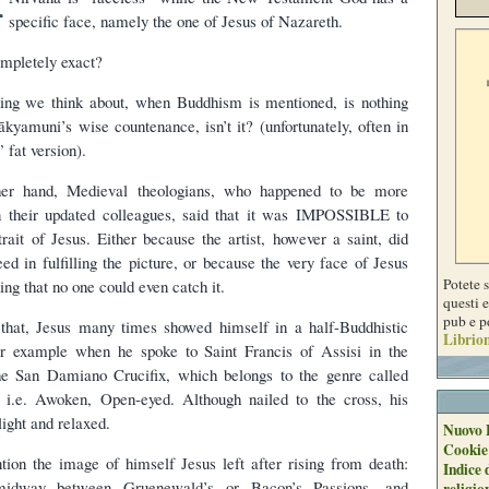
specific face, namely the one of Jesus of Nazareth.
completely exact?
thing we think about, when Buddhism is mentioned, is nothing
ākyamuni’s wise countenance, isn’t it? (unfortunately, often in
 fat version).
her hand, Medieval theologians, who happened to be more
an their updated colleagues, said that it was IMPOSSIBLE to
trait of Jesus. Either because the artist, however a saint, did
ed in fulfilling the picture, or because the very face of Jesus
Potete 
ing that no one could even catch it.
questi e
pub e p
that, Jesus many times showed himself in a half-Buddhistic
Librion
or example when he spoke to Saint Francis of Assisi in the
he San Damiano Crucifix, which belongs to the genre called
, i.e. Awoken, Open-eyed. Although nailed to the cross, his
light and relaxed.
Nuovo 
Cookie
ion the image of himself Jesus left after rising from death:
Indice 
 midway between Gruenewald’s or Bacon’s Passions, and
religio