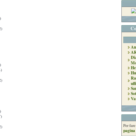
)
Co
2)
An
A
Di
Mo
)
He
)
Hu
Ra
2)
uff
Sa
So
Va
)
)
Per far
2)
pagina 