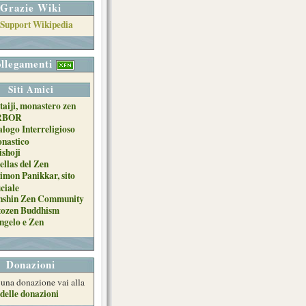
Grazie Wiki
llegamenti
Siti Amici
taiji, monastero zen
RBOR
alogo Interreligioso
nastico
ishoji
ellas del Zen
imon Panikkar, sito
iciale
nshin Zen Community
tozen Buddhism
ngelo e Zen
Donazioni
e una donazione vai alla
delle donazioni