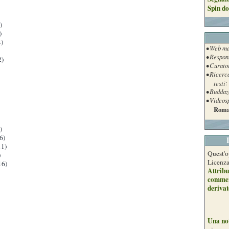
Spin do
)
)
)
• Web ma
• Respon
2)
• Curato
• Ricerc
testi
:
• Buddaz
• Videos
Roma
)
6)
1)
Quest'o
)
Licenz
16)
Attribu
commer
derivat
Una no