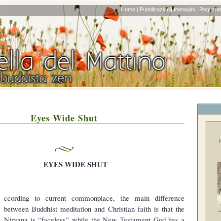
Home |
Pubblicazioni|
Immagini |
Registrati
Eyes Wide Shut
EYES WIDE SHUT
A
ccording to current commonplace, the main difference
between Buddhist meditation and Christian faith is that the
Nirvana is “faceless” while the New Testament God has a