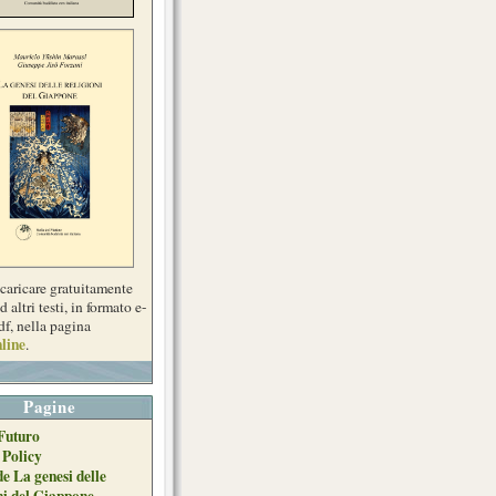
scaricare gratuitamente
d altri testi, in formato e-
df, nella pagina
line
.
Pagine
Futuro
 Policy
de La genesi delle
ni del Giappone