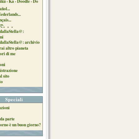
iku - Ka - Doodle - Do
ñol...
Nederlands...
çais...
で。。。
dallaStella@:
oni
dallaStella@: archivio
ai altro pianeta
uori di me
oni
strazione
l sito
io
Speciali
azioni
da parte
orno è un buon giorno?