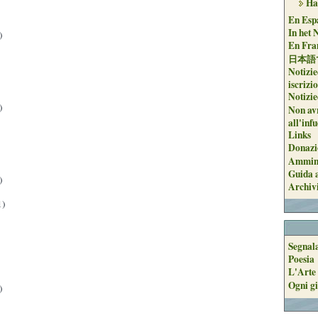
Ha
En Espa
In het 
)
En Fran
日本語
Notizie
iscrizi
Notizie
)
Non avr
all'inf
Links
Donazi
Ammini
Guida a
)
Archiv
1)
Segnal
Poesia
L'Arte 
Ogni gi
)