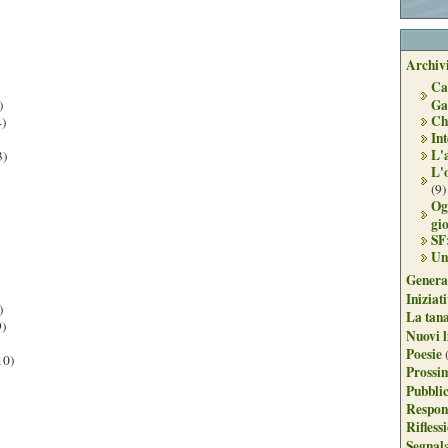
Archivi
Ca
Ga
)
Ch
)
Int
L'
3)
L'
(9)
Og
gi
SF
Un
Genera
Iniziat
)
La tan
)
Nuovi l
Poesie
10)
Prossim
Pubblic
Respon
Rifless
Segnal