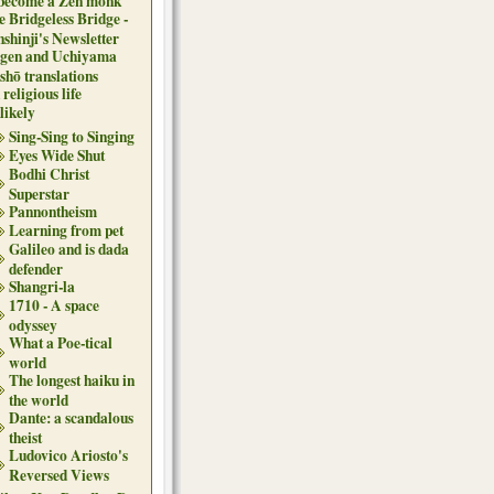
 become a Zen monk
e Bridgeless Bridge -
nshinji's Newsletter
gen and Uchiyama
shō translations
religious life
likely
Sing-Sing to Singing
Eyes Wide Shut
Bodhi Christ
Superstar
Pannontheism
Learning from pet
Galileo and is dada
defender
Shangri-la
1710 - A space
odyssey
What a Poe-tical
world
The longest haiku in
the world
Dante: a scandalous
theist
Ludovico Ariosto's
Reversed Views