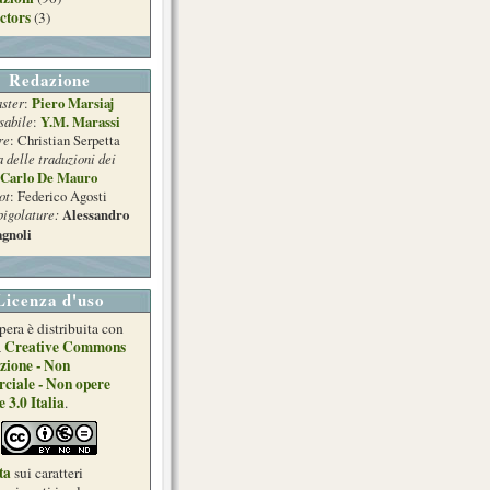
ctors
(3)
Redazione
ster
Piero Marsiaj
:
sabile
Y.M. Marassi
:
re
: Christian Serpetta
a delle traduzioni dei
Carlo De Mauro
ot
: Federico Agosti
pigolature:
Alessandro
gnoli
Licenza d'uso
pera è distribuita con
Creative Commons
a
zione - Non
ciale - Non opere
e 3.0 Italia
.
ta
sui caratteri