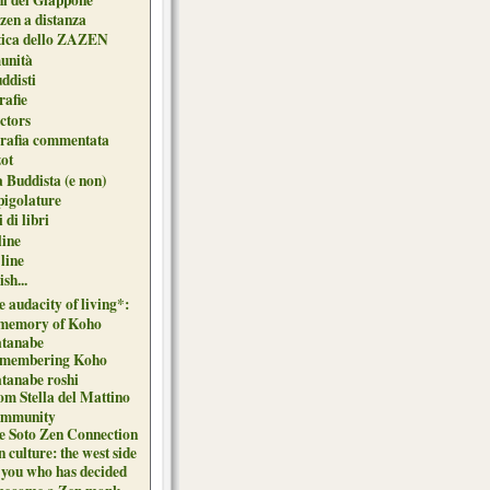
zen a distanza
tica dello ZAZEN
unità
uddisti
afie
ctors
grafia commentata
ot
 Buddista (e non)
pigolature
 di libri
line
 line
sh...
 audacity of living*:
 memory of Koho
tanabe
membering Koho
tanabe roshi
om Stella del Mattino
mmunity
e Soto Zen Connection
 culture: the west side
 you who has decided