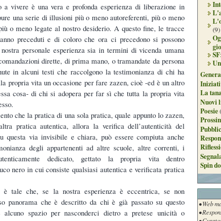
Int
 a vivere è una vera e profonda esperienza di liberazione in
L'
ure una serie di illusioni più o meno autoreferenti, più o meno
L'
più o meno legate al nostro desiderio. A questo fine, le tracce
(9)
Og
hanno preceduti e di coloro che ora ci precedono si possono
gi
 nostra personale esperienza sia in termini di vicenda umana
SF
ccomandazioni dirette, di prima mano, o tramandate da persona
Un
ute in alcuni testi che raccolgono la testimonianza di chi ha
Genera
la propria vita un occasione per fare zazen, cioè -ed è un altro
Iniziat
La tan
ssa cosa- di chi si adopera per far sì che tutta la propria vita
Nuovi l
esso.
Poesie
nto che la pratica di una sola pratica, quale appunto lo zazen,
Prossim
ltra pratica autentica, allora la verifica dell’autenticità del
Pubblic
su questa via invisibile e chiara, può essere compiuta anche
Respon
Rifless
imonianza degli appartenenti ad altre scuole, altre correnti, i
Segnal
tenticamente dedicato, gettato la propria vita dentro
Spin do
uco nero in cui consiste qualsiasi autentica e verificata pratica
a è tale che, se la nostra esperienza è eccentrica, se non
so panorama che è descritto da chi è già passato su questo
• Web ma
è alcuno spazio per nasconderci dietro a pretese unicità o
• Respon
• Curato