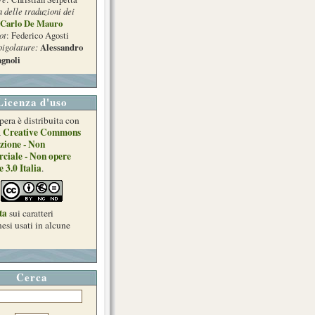
a delle traduzioni dei
Carlo De Mauro
ot
: Federico Agosti
pigolature:
Alessandro
gnoli
Licenza d'uso
pera è distribuita con
Creative Commons
a
zione - Non
ciale - Non opere
e 3.0 Italia
.
ta
sui caratteri
esi usati in alcune
Cerca