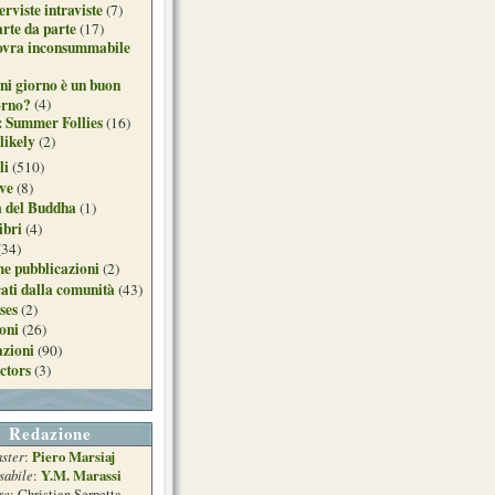
erviste intraviste
(7)
arte da parte
(17)
ovra inconsummabile
ni giorno è un buon
orno?
(4)
: Summer Follies
(16)
likely
(2)
li
(510)
ive
(8)
a del Buddha
(1)
ibri
(4)
(34)
e pubblicazioni
(2)
ati dalla comunità
(43)
ses
(2)
ioni
(26)
azioni
(90)
ctors
(3)
Redazione
ster
Piero Marsiaj
:
sabile
Y.M. Marassi
:
re
: Christian Serpetta