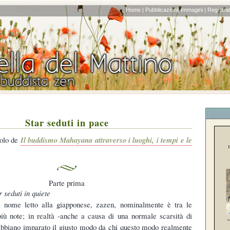
Home |
Pubblicazioni|
Immagini |
Registrati
Star seduti in pace
tolo de
Il buddismo Mahayana attraverso i luoghi, i tempi e le
Parte prima
 seduti in quiete
 nome letto alla giapponese, zazen, nominalmente è tra le
più note; in realtà -anche a causa di una normale scarsità di
abbiano imparato il giusto modo da chi questo modo realmente