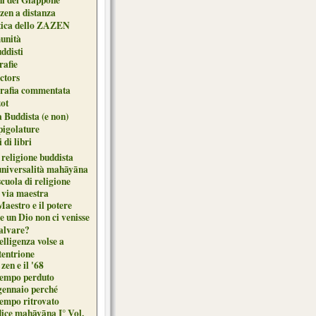
zen a distanza
tica dello ZAZEN
unità
uddisti
afie
ctors
grafia commentata
ot
 Buddista (e non)
pigolature
 di libri
 religione buddista
universalità mahāyāna
cuola di religione
 via maestra
Maestro e il potere
e un Dio non ci venisse
salvare?
elligenza volse a
tentrione
zen e il '68
 tempo perduto
gennaio perché
tempo ritrovato
dice mahāyāna I° Vol.