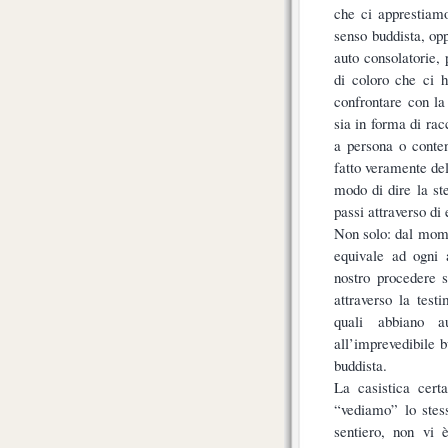
che ci apprestiamo
senso buddista, opp
auto consolatorie, 
di coloro che ci 
confrontare con la
sia in forma di ra
a persona o conten
fatto veramente del
modo di dire la ste
passi attraverso di 
Non solo: dal mome
equivale ad ogni a
nostro procedere 
attraverso la test
quali abbiano au
all’imprevedibile b
buddista.
La casistica cert
“vediamo” lo stes
sentiero, non vi 