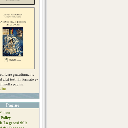
scaricare gratuitamente
d altri testi, in formato e-
df, nella pagina
line
.
Pagine
Futuro
 Policy
de La genesi delle
ni del Giappone