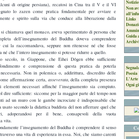
Notizie
lcuni di origine persiana), recatosi in Cina tra il V e il VI
Non avr
segnato lo zazen come pratica fondamentale per avviare e
all'inf
ente e spirito sulla via che conduce alla liberazione dalla
Links
Donazi
Ammini
 si chiamava quel monaco, aveva sperimentato di persona che
Guida a
ompleta dell’insegnamento del Buddha doveva comprendere
Archiv
er cui la raccomandava, seppure non ritenesse né che fosse
a né che l’intero insegnamento si potesse ridurre a quello.
mo secolo, in Giappone, che Eihei Dōgen ebbe sufficiente
ofondimento e comprensione di questa pratica da poterla
Segnal
ecessaria. Non in polemica o, addirittura, discredito delle
Poesia
L'Arte 
come affermazione certa,
asseverata
, della completa presenza
Ogni gi
gli elementi necessari affinché l’insegnamento sia compiuto.
l dire sufficiente: siccome per la maggior parte del tempo non
nti ad un muro con le gambe incrociate è indispensabile che
a usato secondo la didattica buddista del non afferrare quel che
ri, adoperandosi per il bene, consapevoli della vuota
 vita.
ndamente l’insegnamento del Buddha è comprendere il senso
Co
ttraverso una vita di esperienza in essa. Noi, che siamo carenti