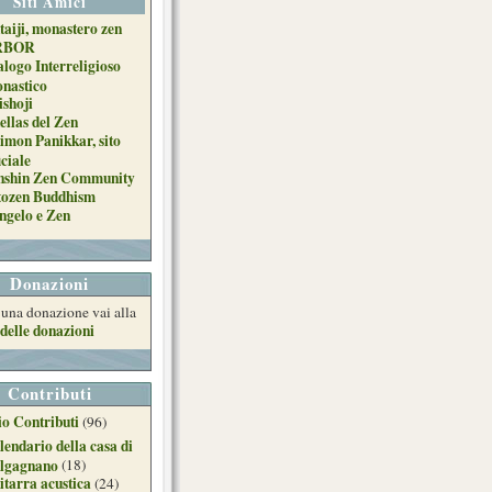
Siti Amici
taiji, monastero zen
RBOR
alogo Interreligioso
nastico
ishoji
ellas del Zen
imon Panikkar, sito
iciale
nshin Zen Community
tozen Buddhism
ngelo e Zen
Donazioni
e una donazione vai alla
delle donazioni
Contributi
o Contributi
(96)
lendario della casa di
lgagnano
(18)
itarra acustica
(24)