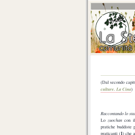
(Dal secondo capi
culture. La Cina
)
Raccontando lo star
Lo
zuochan
con il
pratiche buddiste 
1
praticanti (
) che 