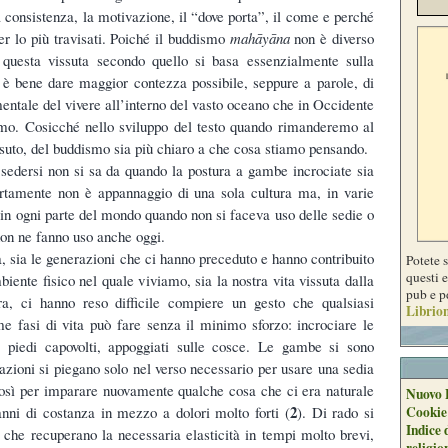
a consistenza, la motivazione, il “dove porta”, il come e perché
er lo più travisati. Poiché il buddismo
mahāyāna
non è diverso
e questa vissuta secondo quello si basa essenzialmente sulla
, è bene dare maggior contezza possibile, seppure a parole, di
entale del vivere all’interno del vasto oceano che in Occidente
o. Cosicché nello sviluppo del testo quando rimanderemo al
ssuto, del buddismo sia più chiaro a che cosa stiamo pensando.
sedersi non si sa da quando la postura a gambe incrociate sia
ertamente non è appannaggio di una sola cultura ma, in varie
 in ogni parte del mondo quando non si faceva uso delle sedie o
non ne fanno uso anche oggi.
pa, sia le generazioni che ci hanno preceduto e hanno contribuito
Potete 
questi e
iente fisico nel quale viviamo, sia la nostra vita vissuta dalla
pub e p
ra, ci hanno reso difficile compiere un gesto che qualsiasi
Librion
e fasi di vita può fare senza il minimo sforzo: incrociare le
piedi capovolti, appoggiati sulle cosce. Le gambe si sono
colazioni si piegano solo nel verso necessario per usare una sedia
osì per imparare nuovamente qualche cosa che ci era naturale
Nuovo 
2
nni di costanza in mezzo a dolori molto forti (
). Di rado si
Cookie
Indice 
 che recuperano la necessaria elasticità in tempi molto brevi,
religio