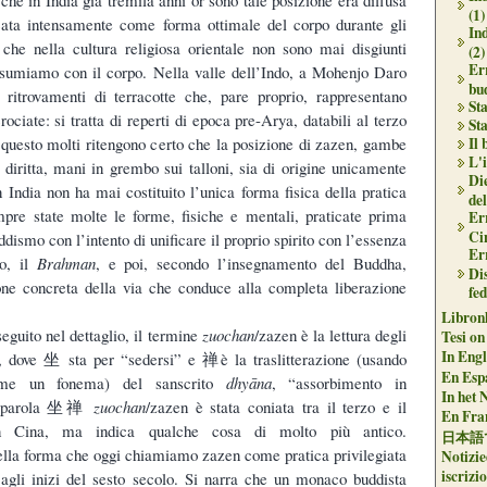
(1)
icata intensamente come forma ottimale del corpo durante gli
In
i, che nella cultura religiosa orientale non sono mai disgiunti
(2)
Err
ssumiamo con il corpo. Nella valle dell’Indo, a Mohenjo Daro
bu
 ritrovamenti di terracotte che, pare proprio, rappresentano
Sta
ociate: si tratta di reperti di epoca pre-Arya, databili al terzo
Sta
 questo molti ritengono certo che la posizione di zazen, gambe
Il
L'i
 diritta, mani in grembo sui talloni, sia di origine unicamente
Die
n India non ha mai costituito l’unica forma fisica della pratica
del
mpre state molte le forme, fisiche e mentali, praticate prima
Er
Ci
ddismo con l’intento di unificare il proprio spirito con l’essenza
Er
so, il
Brahman
, e poi, secondo l’insegnamento del Buddha,
Dis
ne concreta della via che conduce alla completa liberazione
fe
Libron
guito nel dettaglio, il termine
zuochan
/zazen è la lettura degli
Tesi on
In Engli
ove 坐 sta per “sedersi” e 禅è la traslitterazione (usando
En Espa
ome un fonema) del sanscrito
dhyāna
, “assorbimento in
In het 
La parola 坐禅
zuochan
/zazen è stata coniata tra il terzo e il
En Fran
in Cina, ma indica qualche cosa di molto più antico.
日本語
della forma che oggi chiamiamo zazen come pratica privilegiata
Notizie
iscrizi
le agli inizi del sesto secolo. Si narra che un monaco buddista