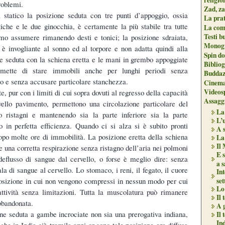
roblemi.
Zad, za
 statico la posizione seduta con tre punti d’appoggio, ossia
La pra
tiche e le due ginocchia, è certamente la più stabile tra tutte
La com
Testi b
mo assumere rimanendo desti e tonici; la posizione sdraiata,
Monogr
, è invogliante al sonno ed al torpore e non adatta quindi alla
Spin do
ne seduta con la schiena eretta e le mani in grembo appoggiate
Biblio
ermette di stare immobili anche per lunghi periodi senza
Buddaz
po e senza accusare particolare stanchezza.
Cinema
Videos
, pur con i limiti di cui sopra dovuti al regresso della capacità
Assaggi
ivello pavimento, permettono una circolazione particolare del
La
 ristagni e mantenendo sia la parte inferiore sia la parte
L’
o in perfetta efficienza. Quando ci si alza si è subito pronti
A s
opo molte ore di immobilità. La posizione eretta della schiena
La
Il 
e una corretta respirazione senza ristagno dell’aria nei polmoni
E s
eflusso di sangue dal cervello, o forse è meglio dire: senza
a 
a di sangue al cervello. Lo stomaco, i reni, il fegato, il cuore
Int
posizione in cui non vengono compressi in nessun modo per cui
set
Lo 
attività senza limitazioni. Tutta la muscolatura può rimanere
Il
bbandonata.
A 
ne seduta a gambe incrociate non sia una prerogativa indiana,
Il 
In
 che in India già tremila anni or sono tale posizione era diffusa