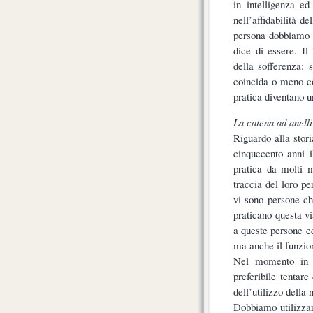
in intelligenza e
nell’affidabilità 
persona dobbiamo m
dice di essere. Il
della sofferenza: 
coincida o meno c
pratica diventano un
La catena ad anelli
Riguardo alla stori
cinquecento anni 
pratica da molti m
traccia del loro p
vi sono persone c
praticano questa v
a queste persone e
ma anche il funzio
Nel momento in c
preferibile tentare
dell’utilizzo della 
Dobbiamo utilizzare