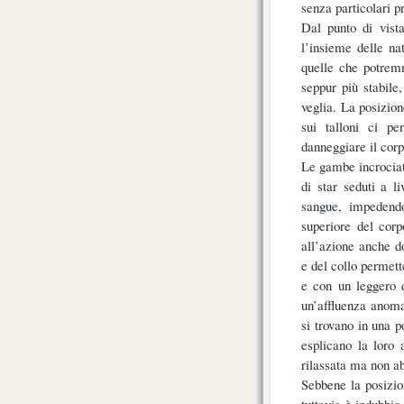
senza particolari p
Dal punto di vista
l’insieme delle na
quelle che potrem
seppur più stabile
veglia. La posizio
sui talloni ci p
danneggiare il cor
Le gambe incrociate
di star seduti a l
sangue, impedendo
superiore del corp
all’azione anche d
e del collo permett
e con un leggero d
un’affluenza anomal
si trovano in una 
esplicano la loro 
rilassata ma non a
Sebbene la posizio
tuttavia è indubbio