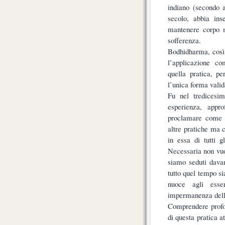
indiano (secondo a
secolo, abbia in
mantenere corpo m
sofferenza.
Bodhidharma, così
l’applicazione c
quella pratica, p
l’unica forma valid
Fu nel tredicesi
esperienza, appr
proclamare come n
altre pratiche ma 
in essa di tutti 
Necessaria non vuo
siamo seduti dava
tutto quel tempo si
nuoce agli esse
impermanenza della
Comprendere profo
di questa pratica a