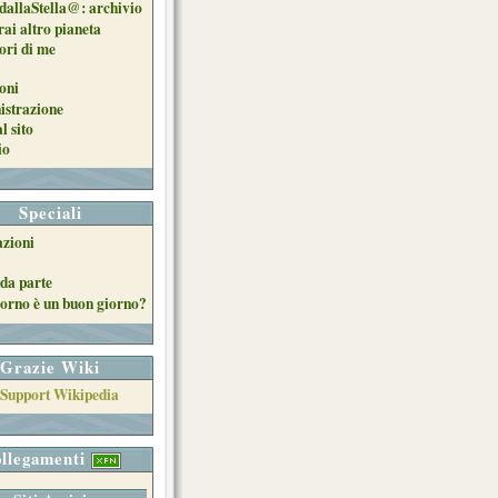
dallaStella@: archivio
ai altro pianeta
uori di me
oni
strazione
l sito
io
Speciali
azioni
da parte
orno è un buon giorno?
Grazie Wiki
llegamenti