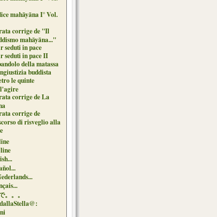
dice mahāyāna I° Vol.
ata corrige de "Il
ddismo mahāyāna..."
r seduti in pace
r seduti in pace II
 bandolo della matassa
ngiustizia buddista
tro le quinte
l'agire
rata corrige de La
na
rata corrige de
corso di risveglio alla
de
line
 line
sh...
ñol...
Nederlands...
çais...
で。。。
dallaStella@:
oni