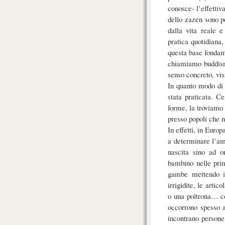
conosce- l’effettiv
dello zazen sono p
dalla vita reale 
pratica quotidiana
questa base fondam
chiamiamo buddism
senso concreto, vi
In quanto modo di 
stata praticata. C
forme, la troviamo
presso popoli che 
In effetti, in Euro
a determinare l’amb
nascita sino ad o
bambino nelle prim
gambe mettendo i 
irrigidite, le arti
o una poltrona… c
occorrono spesso a
incontrano persone