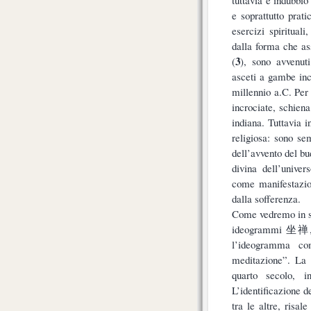
e soprattutto prat
esercizi spiritual
dalla forma che a
3
(
), sono avvenuti
asceti a gambe incr
millennio a.C. Per
incrociate, schiena
indiana. Tuttavia i
religiosa: sono se
dell’avvento del bu
divina dell’univer
come manifestazio
dalla sofferenza.
Come vedremo in se
ideogrammi 坐禅, d
l’ideogramma c
meditazione”. 
quarto secolo, 
L’identificazione 
tra le altre, risa