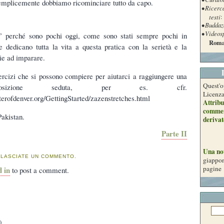
 semplicemente dobbiamo ricominciare tutto da capo.
• Ricerc
testi
:
• Buddaz
• Videos
 perché sono pochi oggi, come sono stati sempre pochi in
Roma
e dedicano tutta la vita a questa pratica con la serietà e la
ie ad imparare.
ercizi che si possono compiere per aiutarci a raggiungere una
Quest'o
posizione seduta, per es. cfr.
Licenz
erofdenver.org/GettingStarted/zazenstretches.html
Attribu
commer
Pakistan.
derivat
Parte II
Una no
 LASCIATE UN COMMENTO.
giappon
pagine
d in
to post a comment.
)