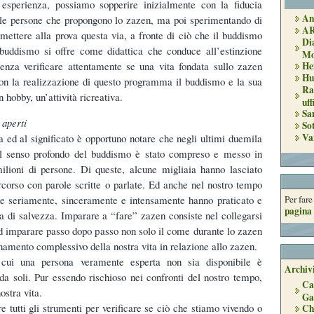
d esperienza, possiamo sopperire inizialmente con la fiducia
An
delle persone che propongono lo zazen, ma poi sperimentando di
A
ettere alla prova questa via, a fronte di ciò che il buddismo
Di
 buddismo si offre come didattica che conduce all’estinzione
Mo
He
senza verificare attentamente se una vita fondata sullo zazen
Hu
on la realizzazione di questo programma il buddismo e la sua
Ra
 hobby, un’attività ricreativa.
uff
Sa
 aperti
So
Va
a ed al significato è opportuno notare che negli ultimi duemila
il senso profondo del buddismo è stato compreso e messo in
ilioni di persone. Di queste, alcune migliaia hanno lasciato
ercorso con parole scritte o parlate. Ed anche nel nostro tempo
he seriamente, sinceramente e intensamente hanno praticato e
Per far
pagina 
ia di salvezza. Imparare a “fare” zazen consiste nel collegarsi
d imparare passo dopo passo non solo il come durante lo zazen
namento complessivo della nostra vita in relazione allo zazen.
ui una persona veramente esperta non sia disponibile è
Archivi
 da soli. Pur essendo rischioso nei confronti del nostro tempo,
Ca
nostra vita.
Ga
 tutti gli strumenti per verificare se ciò che stiamo vivendo o
Ch