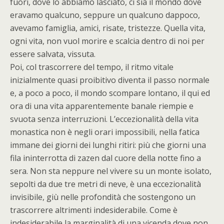
fuori, dove lo abbiamo lasciato, ci sia il mondo dove
eravamo qualcuno, seppure un qualcuno dappoco,
avevamo famiglia, amici, risate, tristezze. Quella vita,
ogni vita, non vuol morire e scalcia dentro di noi per
essere salvata, vissuta.
Poi, col trascorrere del tempo, il ritmo vitale
inizialmente quasi proibitivo diventa il passo normale
e, a poco a poco, il mondo scompare lontano, il qui ed
ora di una vita apparentemente banale riempie e
svuota senza interruzioni. L’eccezionalità della vita
monastica non è negli orari impossibili, nella fatica
immane dei giorni dei lunghi ritiri: più che giorni una
fila ininterrotta di zazen dal cuore della notte fino a
sera. Non sta neppure nel vivere su un monte isolato,
sepolti da due tre metri di neve, è una eccezionalità
invisibile, giù nelle profondità che sostengono un
trascorrere altrimenti indesiderabile. Come è
indesiderabile la marginalità di una vicenda dove non