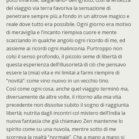
poco infantile, salgariano- dell’ignoto, così la lentezza
del viaggio via terra favoriva la sensazione di
penetrare sempre più a fondo in un altrove magico e
reale dove tutto era possibile. Ogni giorno era motivo
di meraviglia e l’incanto riempiva cuore e mente
scacciando in qualche angolo ogni ricordo di me, ed
assieme ai ricordi ogni malinconia. Purtroppo non
colsi il senso profondo, il piccolo seme di libertà di
questa esperienza dell’illusorietà di ciò che pensavo
essere la (mia) vita e mi limitai a farmi riempire di
“novità”: come vino nuovo in un vecchio tino.
Così come ogni cosa, anche quel viaggio terminò ma,
diversamente da altre volte, il ritorno alla mia vita
precedente non dissolse subito il sogno di raggiunta
libertà; nutrita dagli incontri col mistero dell’India la
nuova fantasia che già chiamavo Zen mantenne lo
spirito come su una nuvola, mentre sotto di me
scorreva la realtà “normale”. Che a mano a mano si