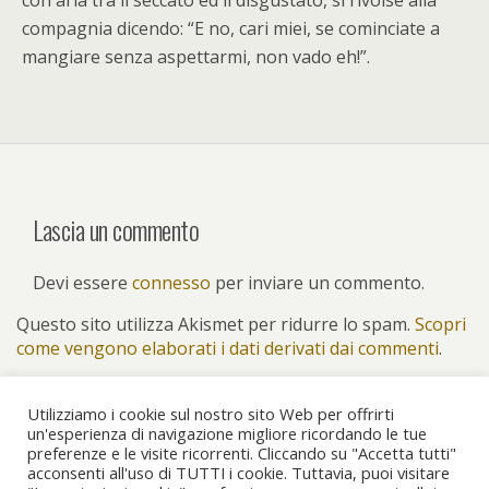
con aria tra il seccato ed il disgustato, si rivolse alla
compagnia dicendo: “E no, cari miei, se cominciate a
mangiare senza aspettarmi, non vado eh!”.
Lascia un commento
Devi essere
connesso
per inviare un commento.
Questo sito utilizza Akismet per ridurre lo spam.
Scopri
come vengono elaborati i dati derivati dai commenti
.
Utilizziamo i cookie sul nostro sito Web per offrirti
un'esperienza di navigazione migliore ricordando le tue
preferenze e le visite ricorrenti. Cliccando su "Accetta tutti"
Torna su
acconsenti all'uso di TUTTI i cookie. Tuttavia, puoi visitare