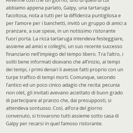
Avvenne così che un giorno, uno di quelli di cui
abbiamo appena parlato, Galpy, una tartaruga
facoltosa, nota a tutti per la diffidenza puntigliosa e
per l’amore per i banchetti, invitò un gruppo di amici a
pranzare, a sue spese, in un notissimo ristorante
fuori porta. La ricca tartaruga intendeva festeggiare,
assieme ad amici e colleghi, un suo recente successo
finanziario nell’impiego del tempo libero. Tra l’altro, i
soliti bene informati dicevano che all’inizio, ai tempi
dei tempi, i primi denari li avesse fatti proprio con un
turpe traffico di tempi morti. Comunque, secondo
l’antico ed un poco cinico adagio che recita: pecunia
non olet, gli invitati avevano accettato di buon grado
di partecipare al pranzo che, dai presupposti, si
attendeva sontuoso. Così, all’ora del giorno
convenuto, si trovarono tutti assieme sotto casa di
Galpy per recarsi in quel famoso ristorante.