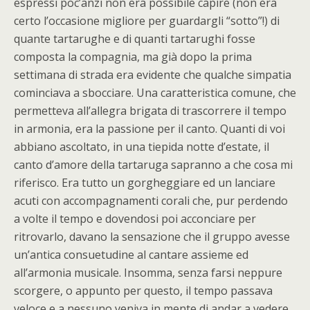
espressi poc’anzi non era possibile capire (non era
certo l’occasione migliore per guardargli “sotto”!) di
quante tartarughe e di quanti tartarughi fosse
composta la compagnia, ma già dopo la prima
settimana di strada era evidente che qualche simpatia
cominciava a sbocciare. Una caratteristica comune, che
permetteva all’allegra brigata di trascorrere il tempo
in armonia, era la passione per il canto. Quanti di voi
abbiano ascoltato, in una tiepida notte d’estate, il
canto d’amore della tartaruga sapranno a che cosa mi
riferisco. Era tutto un gorgheggiare ed un lanciare
acuti con accompagnamenti corali che, pur perdendo
a volte il tempo e dovendosi poi acconciare per
ritrovarlo, davano la sensazione che il gruppo avesse
un’antica consuetudine al cantare assieme ed
all’armonia musicale. Insomma, senza farsi neppure
scorgere, o appunto per questo, il tempo passava
veloce e a nessuno veniva in mente di andar a vedere