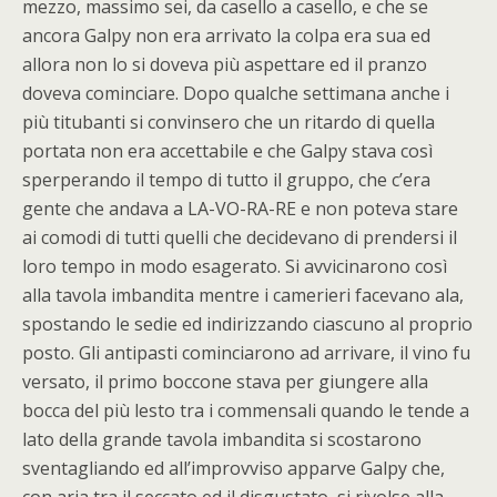
mezzo, massimo sei, da casello a casello, e che se
ancora Galpy non era arrivato la colpa era sua ed
allora non lo si doveva più aspettare ed il pranzo
doveva cominciare. Dopo qualche settimana anche i
più titubanti si convinsero che un ritardo di quella
portata non era accettabile e che Galpy stava così
sperperando il tempo di tutto il gruppo, che c’era
gente che andava a LA-VO-RA-RE e non poteva stare
ai comodi di tutti quelli che decidevano di prendersi il
loro tempo in modo esagerato. Si avvicinarono così
alla tavola imbandita mentre i camerieri facevano ala,
spostando le sedie ed indirizzando ciascuno al proprio
posto. Gli antipasti cominciarono ad arrivare, il vino fu
versato, il primo boccone stava per giungere alla
bocca del più lesto tra i commensali quando le tende a
lato della grande tavola imbandita si scostarono
sventagliando ed all’improvviso apparve Galpy che,