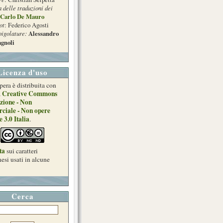
a delle traduzioni dei
Carlo De Mauro
ot
: Federico Agosti
pigolature:
Alessandro
gnoli
Licenza d'uso
pera è distribuita con
Creative Commons
a
zione - Non
ciale - Non opere
e 3.0 Italia
.
ta
sui caratteri
esi usati in alcune
Cerca