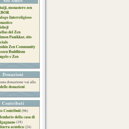
Siti Amici
taiji, monastero zen
RBOR
alogo Interreligioso
nastico
ishoji
ellas del Zen
imon Panikkar, sito
iciale
nshin Zen Community
tozen Buddhism
ngelo e Zen
Donazioni
e una donazione vai alla
delle donazioni
Contributi
o Contributi
(96)
lendario della casa di
lgagnano
(18)
itarra acustica
(24)