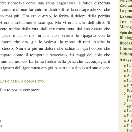
dre; ricordava come una spina angosciosa la fatica disperata
Zad, za
r cercare di non far entrare dentro di sé la consapevolezza che
La pra
to mai più. Ora era diverso, lo feriva il dolore della perdita
La com
Testi b
i era assolutamente scampo. Ma vi era anche dell’altro. Si
Monogr
ente tradito dalla vita, dall’esistenza tutta, dal suo essere che
Spin do
 pace e un sorriso in una casa serena lo ripagava con la
Biblio
a morte che era, già lo vedeva, la morte di tutti. Anche la
Buddaz
stesso. Non era più un dolore che schianta, quel dolore che
Cinema
Videos
ompare come il temporale scacciato dai raggi del sole che
Assaggi
minio sul mondo. La lama fredda della pena che accompagna il
La
ignaro dell’ignoranza era già penetrata a fondo nel suo cuore.
L’
A s
La
 LASCIATE UN COMMENTO.
Il 
d in
to post a comment.
E s
a 
Int
set
Lo 
Il
)
A 
)
Il 
In