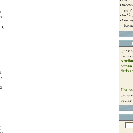
• Ricerc
testi
:
)
• Buddaz
)
• Videos
Roma
10)
Quest'o
Licenz
Attribu
commer
)
derivat
)
)
2)
Una no
giappon
pagine
)
6)