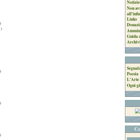
Notizie
Non avr
all'inf
Links
)
Donazi
)
Ammini
Guida a
Archiv
Segnal
)
Poesia
L'Arte 
Ogni gi
)
Co
)