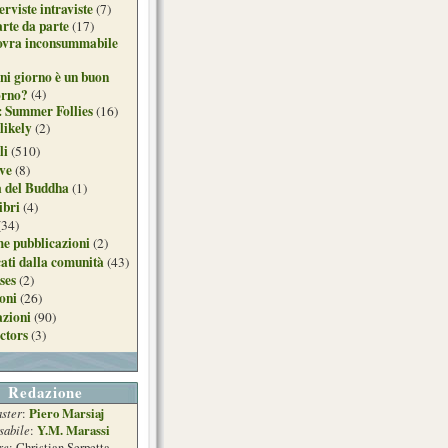
erviste intraviste
(7)
arte da parte
(17)
ovra inconsummabile
ni giorno è un buon
orno?
(4)
: Summer Follies
(16)
likely
(2)
li
(510)
ive
(8)
a del Buddha
(1)
ibri
(4)
(34)
e pubblicazioni
(2)
ati dalla comunità
(43)
ses
(2)
ioni
(26)
azioni
(90)
ctors
(3)
Redazione
ster
Piero Marsiaj
:
sabile
Y.M. Marassi
:
re
: Christian Serpetta