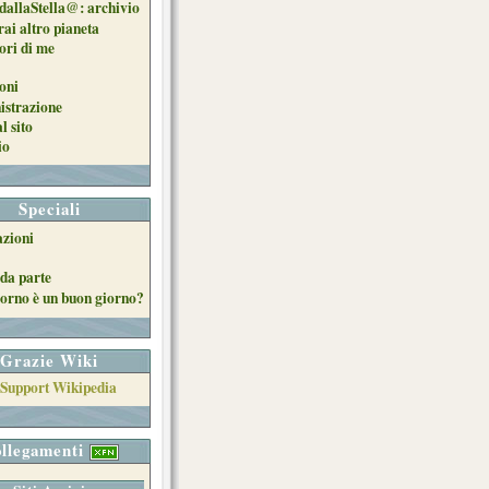
dallaStella@: archivio
ai altro pianeta
uori di me
oni
strazione
l sito
io
Speciali
azioni
da parte
orno è un buon giorno?
Grazie Wiki
llegamenti