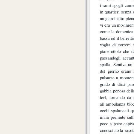
i rami spogli come
in quartieri senza 
un giardinetto pien
vi era un movimento
come la domenica i
bassa ed il berrett
voglia di correre
pianerottolo che d
passandogli accan
spalla. Sentiva un 
del giorno erano 
pulsante a momenti
grado di dirsi par
gabbia penosa dell
ieri, tornando da 
all’ambulanza bloc
occhi spalancati q
mani premute sull
poco a poco capiva
conosciuto la raso