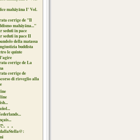
dice mahāyāna I° Vol.
ata corrige de "Il
ddismo mahāyāna..."
r seduti in pace
r seduti in pace II
 bandolo della matassa
ngiustizia buddista
tro le quinte
l'agire
rata corrige de La
na
rata corrige de
corso di risveglio alla
de
line
 line
sh...
ñol...
Nederlands...
çais...
で。。。
dallaStella@:
oni