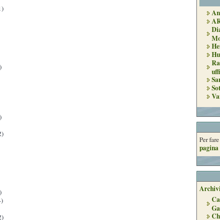
1)
An
A
Di
Mo
He
Hu
Ra
)
uff
Sa
So
Va
)
2)
Per far
pagina 
Archivi
)
Ca
)
Ga
Ch
2)