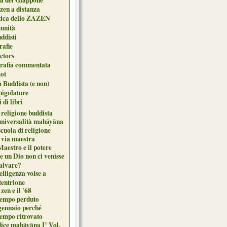
zen a distanza
tica dello ZAZEN
unità
uddisti
afie
ctors
grafia commentata
ot
 Buddista (e non)
pigolature
 di libri
 religione buddista
universalità mahāyāna
cuola di religione
 via maestra
Maestro e il potere
e un Dio non ci venisse
salvare?
elligenza volse a
tentrione
zen e il '68
 tempo perduto
gennaio perché
tempo ritrovato
dice mahāyāna I° Vol.