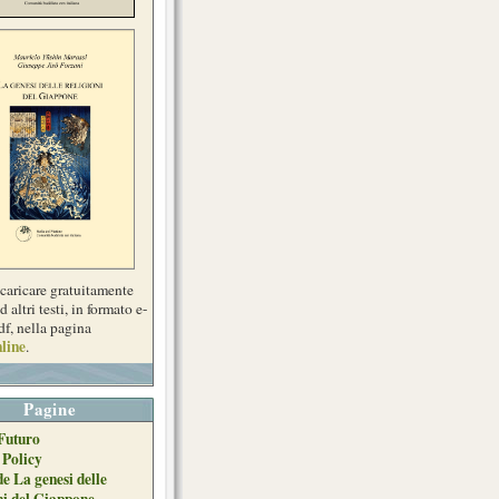
scaricare gratuitamente
d altri testi, in formato e-
df, nella pagina
line
.
Pagine
Futuro
 Policy
de La genesi delle
ni del Giappone