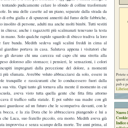
 tentando pudicamente celare lo sfondo di colline trasformate
sole. In una delle casette ad un piano, separate dalla strada da
o di erba gialla e di spunzoni anneriti dal fumo delle fabbriche,
 insolito di persone, adulti ma anche molti bimbi. Tutti vestiti
n chiesa; anche i ragazzetti più scalmanati tenevano la testa
o in mano. Solo qualche rapido sguardo di sbieco tradiva la loro
 e fare banda. Medith sedeva sugli scalini freddi in cima al
al giardino portava in casa. Salutava appena i visitatori che
to gli davano chi una carezza sul capo chi una stretta alla
peso doloroso allo stomaco; i pensieri, le sensazioni, i colori
incupiti impregnati dalla percezione del dolore, a momenti
 più sfumata. Avrebbe voluto abbracciarsi da solo, essere in
Potete 
questi e
ole tranquille e rassicuranti che lo conducessero fuori dalla
pub e p
a sua vita. Ogni tanto gli tornava alla mente il momento in cui
Librion
scuola, aveva visto tutta quella gente che fitta fitta attorno
cava il traffico sulla statale. E poi subito sua madre con gli
uasi guardasse ad un futuro che le scompariva davanti, con le
a bocca, e la zia Dora che lo abbracciava piangendo e lui a
Nuovo 
Cookie
 che Luca, suo fratello piccolo, era morto. Medith aveva già
Indice 
iata improvvisa e senza scampo della morte. Tre anni prima, al
religio