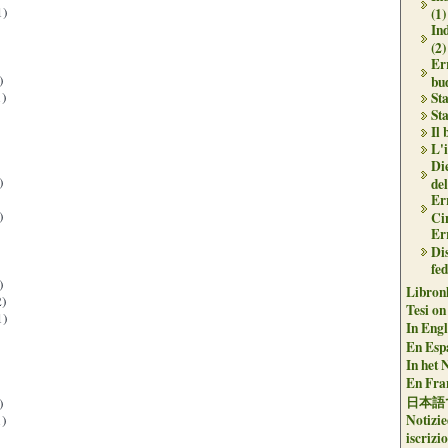
1)
(1)
In
(2)
Err
)
bu
)
Sta
Sta
Il
L'i
Die
)
del
Er
)
Ci
Er
Dis
fe
)
Libron
)
Tesi on
1)
In Engli
En Espa
In het 
En Fran
日本語
)
Notizie
)
iscrizi