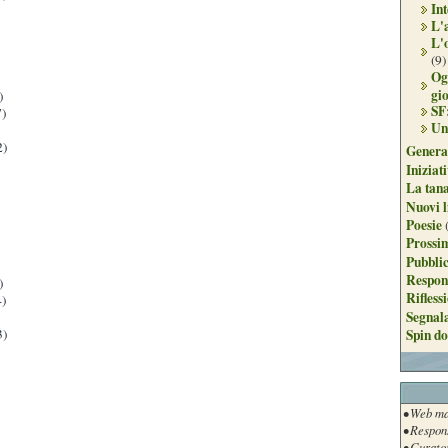
Int
L'
L'
(9)
Og
gi
)
SF
)
Un
2)
Genera
Iniziat
La tan
Nuovi l
Poesie
Prossim
Pubblic
Respon
)
Rifless
)
Segnal
3)
Spin do
• Web ma
• Respon
• Curato