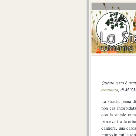
Questo testo è trat
tramonto
, di M.Y.
La strada, piena d
non era intorbidata
con la statale num
perdeva tra le erbe
cantiere, una carca
tempo in cui la ter