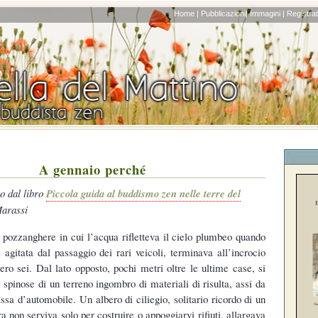
Home |
Pubblicazioni|
Immagini |
Registrati
A gennaio perché
to dal libro
Piccola guida al buddismo zen nelle terre del
Marassi
i pozzanghere in cui l’acqua rifletteva il cielo plumbeo quando
 agitata dal passaggio dei rari veicoli, terminava all’incrocio
ero sei. Dal lato opposto, pochi metri oltre le ultime case, si
 spinose di un terreno ingombro di materiali di risulta, assi da
ssa d’automobile. Un albero di ciliegio, solitario ricordo di un
ra non serviva solo per costruire o appoggiarvi rifiuti, allargava