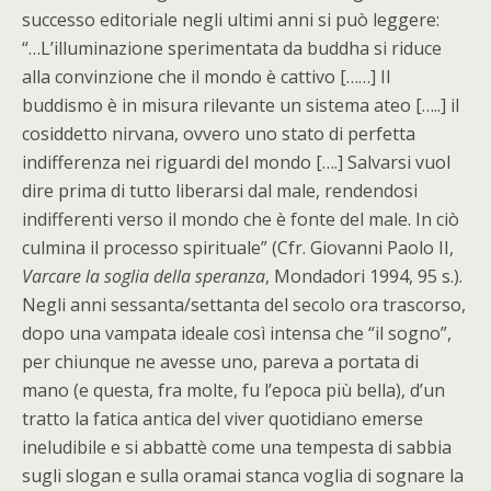
successo editoriale negli ultimi anni si può leggere:
“…L’illuminazione sperimentata da buddha si riduce
alla convinzione che il mondo è cattivo [……] Il
buddismo è in misura rilevante un sistema ateo […..] il
cosiddetto nirvana, ovvero uno stato di perfetta
indifferenza nei riguardi del mondo [….] Salvarsi vuol
dire prima di tutto liberarsi dal male, rendendosi
indifferenti verso il mondo che è fonte del male. In ciò
culmina il processo spirituale” (Cfr. Giovanni Paolo II,
Varcare la soglia della speranza
, Mondadori 1994, 95 s.).
Negli anni sessanta/settanta del secolo ora trascorso,
dopo una vampata ideale così intensa che “il sogno”,
per chiunque ne avesse uno, pareva a portata di
mano (e questa, fra molte, fu l’epoca più bella), d’un
tratto la fatica antica del viver quotidiano emerse
ineludibile e si abbattè come una tempesta di sabbia
sugli slogan e sulla oramai stanca voglia di sognare la