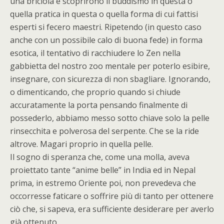
una briciola e scoprirono il buddismo in questa o
quella pratica in questa o quella forma di cui fattisi
esperti si fecero maestri. Ripetendo (in questo caso
anche con un possibile calo di buona fede) in forma
esotica, il tentativo di racchiudere lo Zen nella
gabbietta del nostro zoo mentale per poterlo esibire,
insegnare, con sicurezza di non sbagliare. Ignorando,
o dimenticando, che proprio quando si chiude
accuratamente la porta pensando finalmente di
possederlo, abbiamo messo sotto chiave solo la pelle
rinsecchita e polverosa del serpente. Che se la ride
altrove. Magari proprio in quella pelle.
Il sogno di speranza che, come una molla, aveva
proiettato tante “anime belle” in India ed in Nepal
prima, in estremo Oriente poi, non prevedeva che
occorresse faticare o soffrire più di tanto per ottenere
ciò che, si sapeva, era sufficiente desiderare per averlo
già ottenuto.