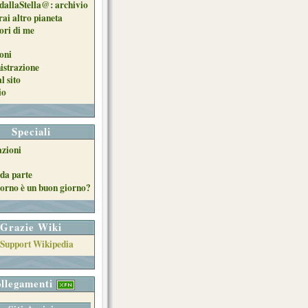
dallaStella@: archivio
ai altro pianeta
uori di me
oni
strazione
l sito
io
Speciali
azioni
da parte
orno è un buon giorno?
Grazie Wiki
llegamenti