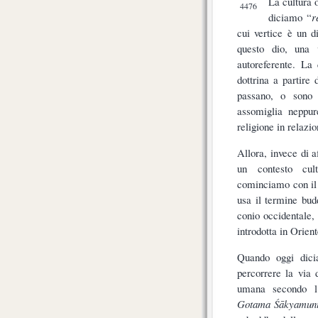
La cultura 
4476
diciamo “
r
cui vertice è un d
questo dio, una v
autoreferente. La 
dottrina a partire
passano, o sono p
assomiglia neppur
religione in relazi
Allora, invece di a
un contesto cult
cominciamo con il 
usa il termine bu
conio occidentale, 
introdotta in Orien
Quando oggi dici
percorrere la via 
umana secondo l’
Gotama Śākyamun