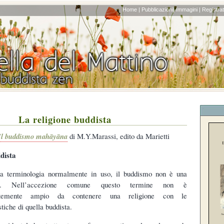
Home |
Pubblicazioni|
Immagini |
Registrati
La religione buddista
l buddismo mahāyāna
di M.Y.Marassi, edito da Marietti
dista
la terminologia normalmente in uso, il buddismo non è una
one. Nell’accezione comune questo termine non è
ientemente ampio da contenere una religione con le
stiche di quella buddista.