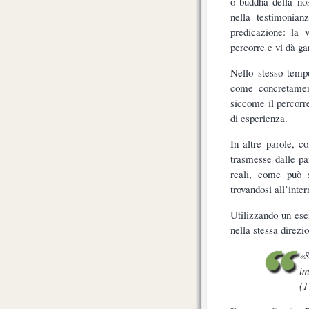
o buddha della nos
nella testimonia
predicazione: la 
percorre e vi dà ga
Nello stesso tempo
come concretament
siccome il percorre
di esperienza.
In altre parole, 
trasmesse dalle pa
reali, come può 
trovandosi all’inter
Utilizzando un ese
nella stessa direzi
«S
im
(1