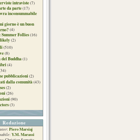
erviste intraviste
(7)
arte da parte
(17)
ovra inconsummabile
ni giorno è un buon
orno?
(4)
: Summer Follies
(16)
likely
(2)
li
(510)
ive
(8)
a del Buddha
(1)
ibri
(4)
(34)
e pubblicazioni
(2)
ati dalla comunità
(43)
ses
(2)
ioni
(26)
azioni
(90)
ctors
(3)
Redazione
ster
Piero Marsiaj
:
sabile
Y.M. Marassi
:
re
: Christian Serpetta