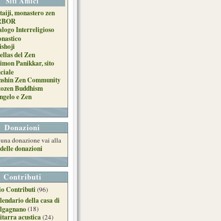
Siti Amici
taiji, monastero zen
RBOR
alogo Interreligioso
nastico
ishoji
ellas del Zen
imon Panikkar, sito
iciale
nshin Zen Community
tozen Buddhism
ngelo e Zen
Donazioni
e una donazione vai alla
delle donazioni
Contributi
o Contributi
(96)
lendario della casa di
lgagnano
(18)
itarra acustica
(24)