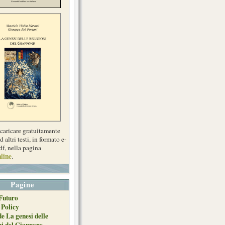
scaricare gratuitamente
d altri testi, in formato e-
df, nella pagina
line
.
Pagine
Futuro
 Policy
de La genesi delle
ni del Giappone