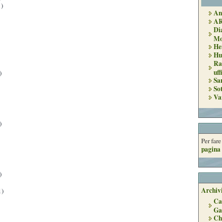
)
An
A
Di
Mo
He
Hu
Ra
uff
)
Sa
So
Va
)
Per far
pagina 
)
Archivi
1)
Ca
Ga
Ch