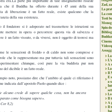
tra era.La parte più importante di tale insegnamento risiede
Zad, za
nza che il Buddha ha offerto durante i 45 anni della sua
La pra
via di liberazione è un fatto reale, esiste qualcuno che la
La com
ranzia della sua esistenza.
Testi b
Monogr
 il fondatore si è adoperato nel trasmettere le istruzioni su
Spin do
e mettere in opera o percorrere questa via di salvezza e
Biblio
Buddaz
re è un fatto vissuto, o da viversi, non è oggetto di teoresi ma
Cinema
Videos
Assaggi
come le sensazioni di freddo o di caldo non sono comprese e
La
role che le rappresentano ma pur tuttavia tali sensazioni sono
L’
sperimentare chiunque, così pure la via buddista pur non
A s
no del dicibile è un fatto reale.
La
Il 
E s
mpio noto, possiamo dire che l’ambito al quale ci riferiamo è
a 
one indicata dall’apostolo Paolo quando dice :
Int
set
e alcuno crede di sapere qualche cosa, non ha ancora
Lo 
parato come bisogna sapere».
Il
A 
 Cor 8,2)
Il 
In