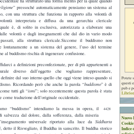
occidentale ha strutturato una forma mentis per la quale quando
eligione
” pressoché automaticamente pensiamo un sistema al
io, con una struttura che funziona in rapporto alla volontà di
olontà interpretata e diffusa da una gerarchia clericale
quale è, di solito in esclusiva, autorizzata a elaborare una
 dalle volontà e dagli insegnamenti che dal dio in vario modo
assati, alla struttura clericale.Siccome il buddismo non
e lontanamente a un sistema del genere, l’uso del termine
one al buddismo rischia di ingenerare confusione.
ffidarci a definizioni preconfezionate, per di più appartenenti a
urale diverso dall’oggetto che vogliamo rappresentare,
definire dal suo interno quello che oggi viene inteso quando si
Potete 
questi e
ddismo. Ricordando però che anche la parola “
buddismo
” è di
pub e p
come tutti gli “
ismi
”; solo recentemente questa parola è stata
Librion
te come traduzione dell’originale occidentale.
amo “buddismo” intendiamo la messa in opera, il
4428
di salvezza dal dolore, dalla sofferenza, dalla miseria
Nuovo 
insegnamento universale riportato alla luce da
Siddharta
Cookie
i
, detto il Risvegliato, il Buddha in sanscrito. Il buddha storico
Indice 
religio