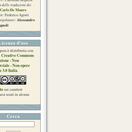
a delle traduzioni dei
Carlo De Mauro
ot
: Federico Agosti
pigolature:
Alessandro
gnoli
Licenza d'uso
pera è distribuita con
Creative Commons
a
zione - Non
ciale - Non opere
e 3.0 Italia
.
ta
sui caratteri
esi usati in alcune
Cerca