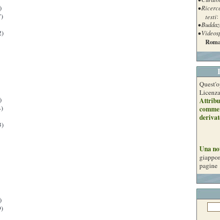
• Ricerc
)
)
testi
:
• Buddaz
• Videos
2)
Roma
Quest'o
Licenz
)
Attribu
)
commer
derivat
3)
Una no
giappon
pagine
)
)