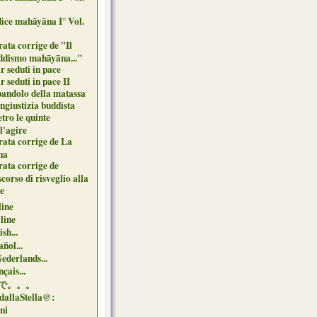
dice mahāyāna I° Vol.
ata corrige de "Il
ddismo mahāyāna..."
r seduti in pace
r seduti in pace II
 bandolo della matassa
ngiustizia buddista
tro le quinte
l'agire
rata corrige de La
na
rata corrige de
corso di risveglio alla
de
line
 line
sh...
ñol...
Nederlands...
çais...
で。。。
dallaStella@:
oni