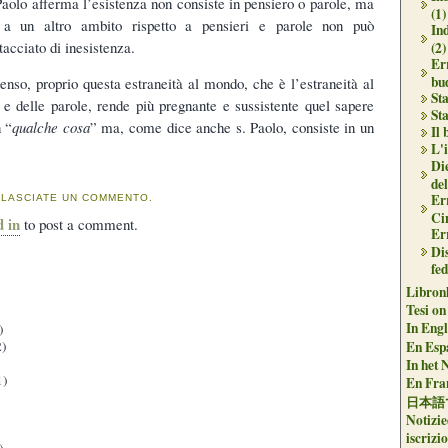
 Paolo afferma l’esistenza non consiste in pensiero o parole, ma
(1)
 a un altro ambito rispetto a pensieri e parole non può
In
acciato di inesistenza.
(2)
Err
bu
enso, proprio questa estraneità al mondo, che è l’estraneità al
Sta
i e delle parole, rende più pregnante e sussistente quel sapere
Sta
n “
qualche cosa
” ma, come dice anche s. Paolo, consiste in un
Il
L'i
Die
del
Er
 LASCIATE UN COMMENTO.
Ci
d in
to post a comment.
Er
Dis
fe
Libron
Tesi on
In Engli
)
En Espa
)
In het 
1)
En Fran
日本語
Notizie
iscrizi