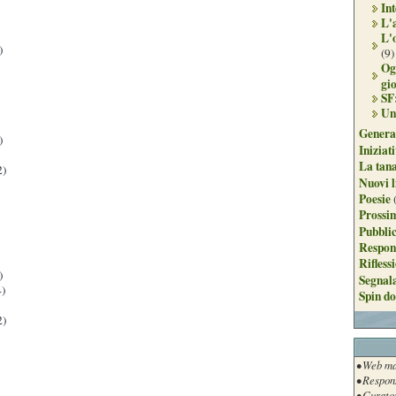
Int
L'
L'
)
(9)
Og
gi
SF
Un
Genera
)
Iniziat
La tan
2)
Nuovi l
Poesie
Prossim
Pubblic
Respon
Rifless
)
Segnal
)
Spin do
2)
• Web ma
• Respon
• Curato