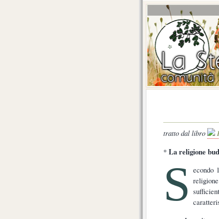
tratto dal libro
I
La religione bud
*
S
econdo 
religi
suffic
caratteri