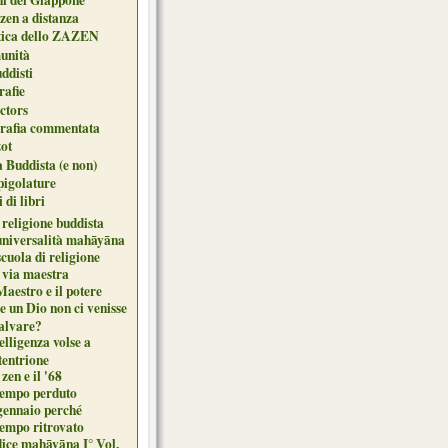
zen a distanza
tica dello ZAZEN
unità
uddisti
afie
ctors
grafia commentata
ot
 Buddista (e non)
pigolature
 di libri
 religione buddista
universalità mahāyāna
cuola di religione
 via maestra
Maestro e il potere
e un Dio non ci venisse
salvare?
elligenza volse a
tentrione
zen e il '68
 tempo perduto
gennaio perché
tempo ritrovato
dice mahāyāna I° Vol.