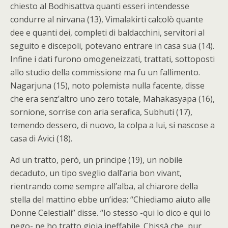
chiesto al Bodhisattva quanti esseri intendesse
condurre al nirvana (13), Vimalakirti calcolò quante
dee e quanti dei, completi di baldacchini, servitori al
seguito e discepoli, potevano entrare in casa sua (14).
Infine i dati furono omogeneizzati, trattati, sottoposti
allo studio della commissione ma fu un fallimento.
Nagarjuna (15), noto polemista nulla facente, disse
che era senz’altro uno zero totale, Mahakasyapa (16),
sornione, sorrise con aria serafica, Subhuti (17),
temendo dessero, di nuovo, la colpa a lui, si nascose a
casa di Avici (18).
Ad un tratto, però, un principe (19), un nobile
decaduto, un tipo sveglio dall’aria bon vivant,
rientrando come sempre all’alba, al chiarore della
stella del mattino ebbe un’idea: “Chiediamo aiuto alle
Donne Celestiali” disse. “Io stesso -qui lo dico e qui lo
nego- ne ho tratto gioia ineffabile. Chissà che, pur