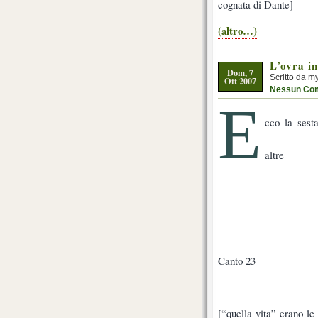
cognata di Dante]
(altro…)
L’ovra i
Dom, 7
Scritto da m
Ott 2007
Nessun Co
E
cco la sest
altre
Canto 23
[“quella vita” erano l