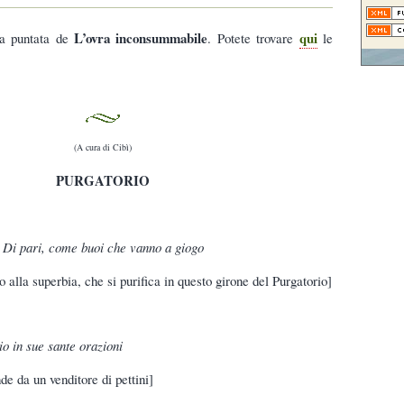
L’ovra inconsummabile
qui
ta puntata de
. Potete trovare
le
(A cura di Cibì)
PURGATORIO
Di pari, come buoi che vanno a giogo
 alla superbia, che si purifica in questo girone del Purgatorio]
io in sue sante orazioni
de da un venditore di pettini]