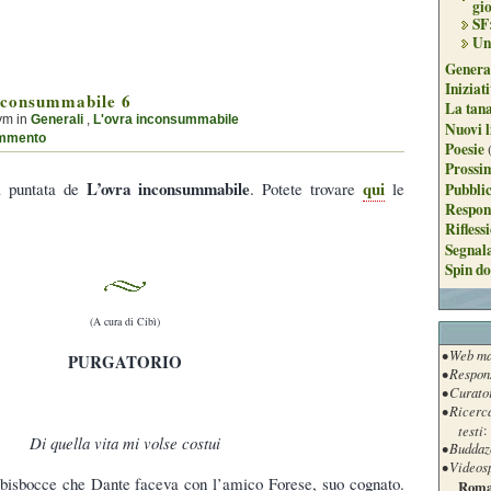
gi
SF
Un
Genera
Iniziat
nconsummabile 6
La tan
ym in
Generali
,
L'ovra inconsummabile
Nuovi l
mmento
Poesie
Prossim
L’ovra inconsummabile
qui
a puntata de
. Potete trovare
le
Pubblic
Respon
Rifless
Segnal
Spin do
(A cura di Cibì)
• Web ma
PURGATORIO
• Respon
• Curato
• Ricerc
testi
:
Di quella vita mi volse costui
• Buddaz
• Videos
e bisbocce che Dante faceva con l’amico Forese, suo cognato.
Roma