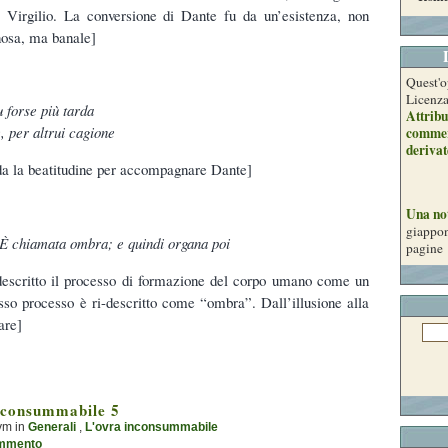
 Virgilio. La conversione di Dante fu da un’esistenza, non
osa, ma banale]
Quest'o
Licenz
 forse più tarda
Attribu
 per altrui cagione
commer
derivat
rda la beatitudine per accompagnare Dante]
Una no
giappon
È chiamata ombra; e quindi organa poi
pagine
descritto il processo di formazione del corpo umano come un
esso processo è ri-descritto come “ombra”. Dall’illusione alla
are]
nconsummabile 5
ym in
Generali
,
L'ovra inconsummabile
mmento