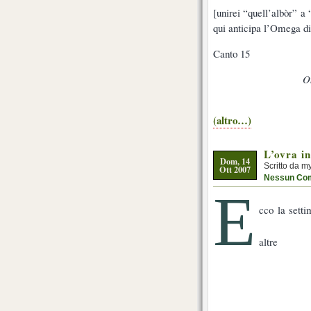
[unirei “quell’albòr” 
qui anticipa l’Omega di
Canto 15
On
(altro…)
L’ovra i
Dom, 14
Scritto da m
Ott 2007
Nessun Co
E
cco la sett
altre