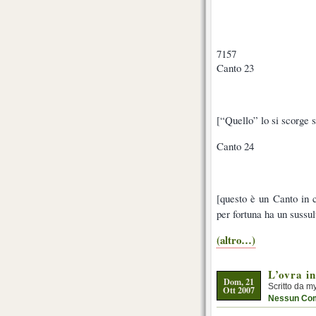
7157
Canto 23
[“Quello” lo si scorge s
Canto 24
[questo è un Canto in c
per fortuna ha un sussu
(altro…)
L’ovra i
Dom, 21
Scritto da m
Ott 2007
Nessun Co