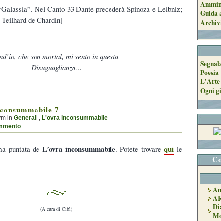
Ammini
a “Galassia”. Nel Canto 33 Dante precederà Spinoza e Leibniz;
Guida a
 Teilhard de Chardin]
Archiv
d’io, che son mortal, mi sento in questa
Segnal
Disuguaglianza…
Poesia
L'Arte 
Ogni gi
nconsummabile 7
ym in
Generali
,
L'ovra inconsummabile
mmento
L’ovra inconsummabile
qui
ima puntata de
. Potete trovare
le
Co
An
A
Di
(A cura di Cibì)
Mo