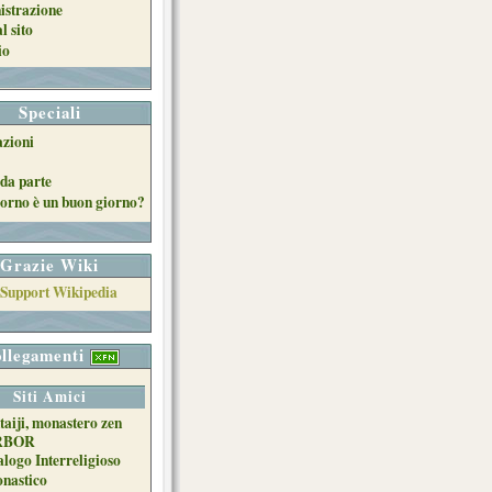
strazione
l sito
io
Speciali
azioni
da parte
orno è un buon giorno?
Grazie Wiki
llegamenti
Siti Amici
taiji, monastero zen
RBOR
alogo Interreligioso
nastico