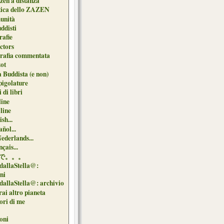
zen a distanza
tica dello ZAZEN
unità
uddisti
afie
ctors
grafia commentata
ot
 Buddista (e non)
pigolature
 di libri
line
 line
sh...
ñol...
Nederlands...
çais...
で。。。
dallaStella@:
oni
dallaStella@: archivio
ai altro pianeta
uori di me
oni