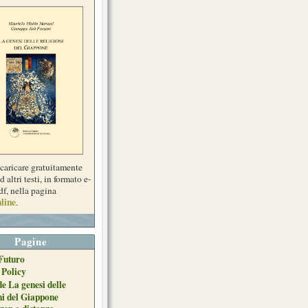
scaricare gratuitamente
d altri testi, in formato e-
df, nella pagina
line
.
Pagine
Futuro
 Policy
de La genesi delle
ni del Giappone