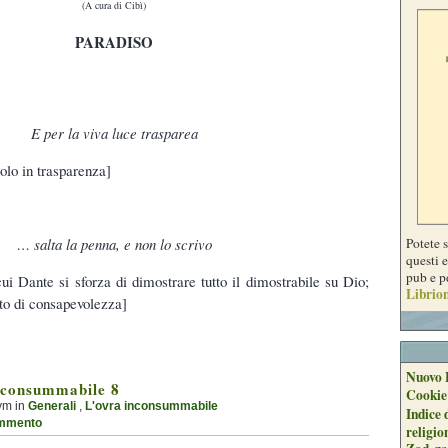
(A cura di Cibì)
PARADISO
E per la viva luce trasparea
olo in trasparenza]
Potete 
… salta la penna, e non lo scrivo
questi e
pub e p
ui Dante si sforza di dimostrare tutto il dimostrabile su Dio;
Librion
lto di consapevolezza]
Nuovo 
nconsummabile 8
Cookie
ym in
Generali
,
L'ovra inconsummabile
Indice 
mmento
religio