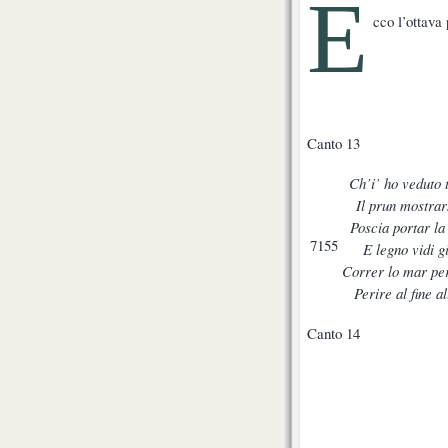
E
cco l’ottava
Canto 13
Ch’i’ ho veduto 
Il prun mostrar
Poscia portar la
7155
E legno vidi g
Correr lo mar pe
Perire al fine a
Canto 14