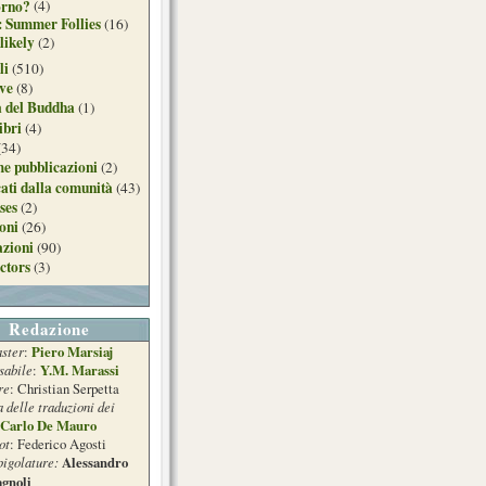
orno?
(4)
: Summer Follies
(16)
likely
(2)
li
(510)
ive
(8)
a del Buddha
(1)
ibri
(4)
(34)
e pubblicazioni
(2)
ati dalla comunità
(43)
ses
(2)
ioni
(26)
azioni
(90)
ctors
(3)
Redazione
ster
Piero Marsiaj
:
sabile
Y.M. Marassi
:
re
: Christian Serpetta
a delle traduzioni dei
Carlo De Mauro
ot
: Federico Agosti
pigolature:
Alessandro
gnoli