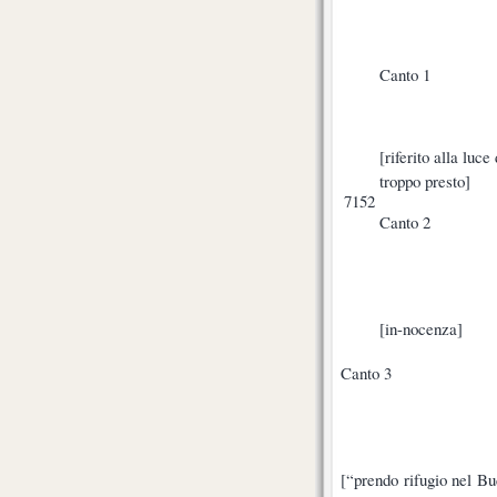
Canto 1
[riferito alla luc
troppo presto]
7152
Canto 2
[in-nocenza]
Canto 3
[“prendo rifugio nel Bu