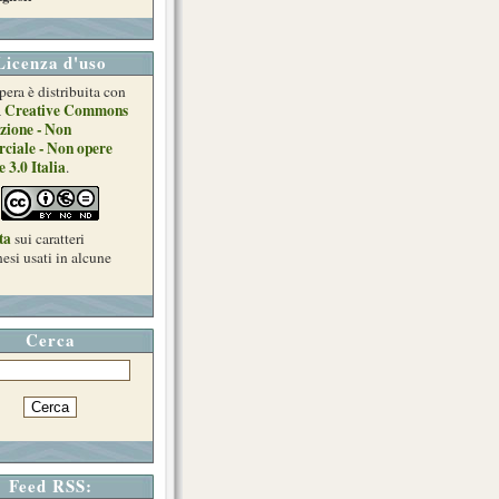
Licenza d'uso
pera è distribuita con
Creative Commons
a
zione - Non
ciale - Non opere
e 3.0 Italia
.
ta
sui caratteri
esi usati in alcune
Cerca
Feed RSS: