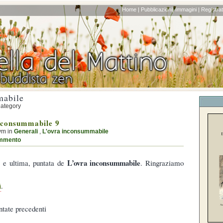
Home |
Pubblicazioni|
Immagini |
Registrati
mabile
Category
nconsummabile 9
ym in
Generali
,
L'ovra inconsummabile
mmento
L’ovra inconsummabile
, e ultima, puntata de
. Ringraziamo
ì
.
ntate precedenti