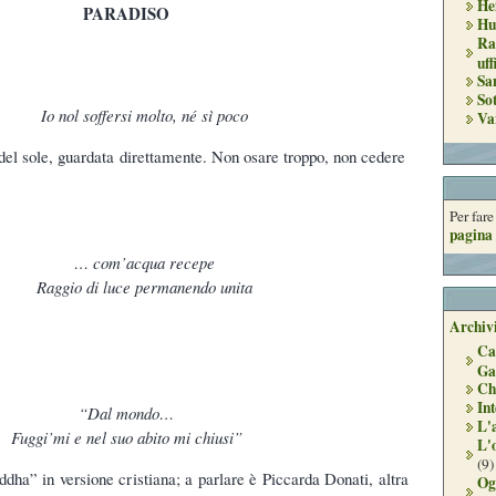
He
PARADISO
Hu
Ra
uff
Sa
So
Io nol soffersi molto, né sì poco
Va
e del sole, guardata direttamente. Non osare troppo, non cedere
Per far
pagina 
… com’acqua recepe
Raggio di luce permanendo unita
Archivi
Ca
Ga
Ch
Int
“Dal mondo…
L'
Fuggi’mi e nel suo abito mi chiusi”
L'
(9)
ddha” in versione cristiana; a parlare è Piccarda Donati, altra
Og