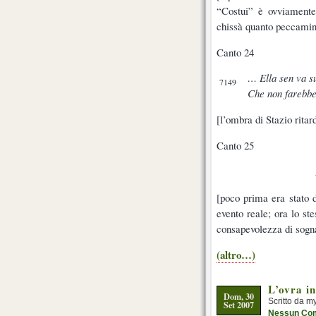
“Costui” è ovviamente
chissà quanto peccamin
Canto 24
… Ella sen va su
7149
Che non farebbe,
[l’ombra di Stazio rita
Canto 25
[poco prima era stato 
evento reale; ora lo st
consapevolezza di sogn
(altro…)
L’ovra i
Dom, 30
Scritto da m
Set 2007
Nessun Co