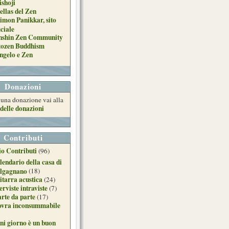
ishoji
ellas del Zen
imon Panikkar, sito
iciale
nshin Zen Community
tozen Buddhism
ngelo e Zen
Donazioni
e una donazione vai alla
delle donazioni
Contributi
o Contributi
(96)
lendario della casa di
lgagnano
(18)
itarra acustica
(24)
erviste intraviste
(7)
arte da parte
(17)
ovra inconsummabile
ni giorno è un buon