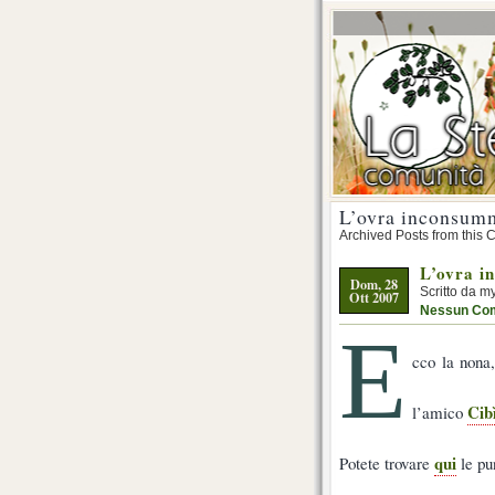
L’ovra inconsum
Archived Posts from this 
L’ovra i
Dom, 28
Scritto da m
Ott 2007
Nessun Co
E
cco la nona
Cib
l’amico
qui
Potete trovare
le pu