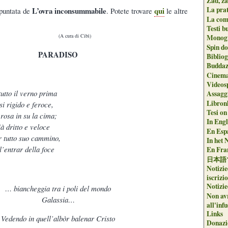
Zad, za
La pra
L’ovra inconsummabile
qui
 puntata de
. Potete trovare
le altre
La com
Testi b
(A cura di Cibì)
Monogr
Spin do
PARADISO
Biblio
Buddaz
Cinema
Videos
tutto il verno prima
Assaggi
Libron
si rigido e feroce,
Tesi on
 rosa in su la cima;
In Engli
ià dritto e veloce
En Espa
r tutto suo cammino,
In het 
ll’entrar della foce
En Fran
日本語
Notizie
iscrizi
Notizie
… biancheggia tra i poli del mondo
Non avr
Galassia…
all'inf
Links
Vedendo in quell’albòr balenar Cristo
Donazi