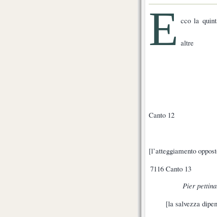
E
cco la quin
altre
Canto 12
[l’atteggiamento opposto
7116
Canto 13
Pier pettina
[la salvezza dipen