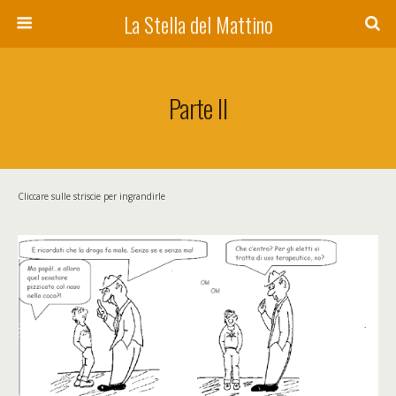
La Stella del Mattino
Parte II
Cliccare sulle striscie per ingrandirle