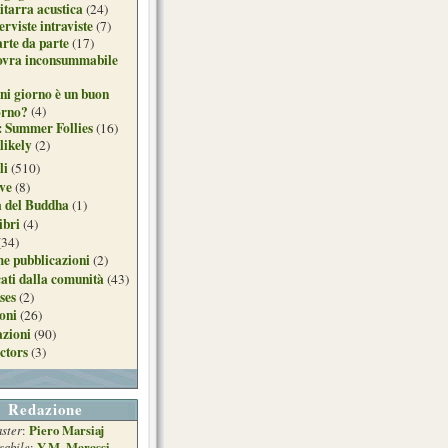
itarra acustica
(24)
erviste intraviste
(7)
arte da parte
(17)
ovra inconsummabile
ni giorno è un buon
orno?
(4)
: Summer Follies
(16)
likely
(2)
li
(510)
ive
(8)
a del Buddha
(1)
ibri
(4)
(34)
e pubblicazioni
(2)
ati dalla comunità
(43)
ses
(2)
ioni
(26)
azioni
(90)
ctors
(3)
Redazione
ster
Piero Marsiaj
:
sabile
Y.M. Marassi
: