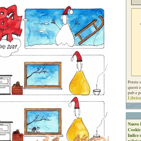
Potete 
questi e
pub e p
Librion
Nuovo 
Cookie
Indice 
religio