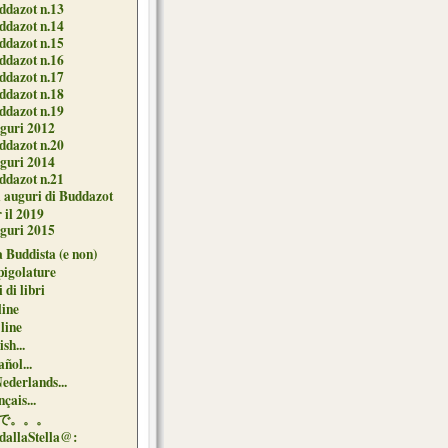
ddazot n.13
ddazot n.14
ddazot n.15
ddazot n.16
ddazot n.17
ddazot n.18
ddazot n.19
guri 2012
ddazot n.20
guri 2014
ddazot n.21
i auguri di Buddazot
 il 2019
guri 2015
 Buddista (e non)
pigolature
 di libri
line
 line
sh...
ñol...
Nederlands...
çais...
で。。。
dallaStella@: