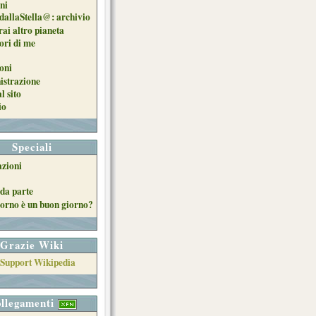
oni
dallaStella@: archivio
ai altro pianeta
uori di me
oni
strazione
l sito
io
Speciali
azioni
da parte
orno è un buon giorno?
Grazie Wiki
llegamenti