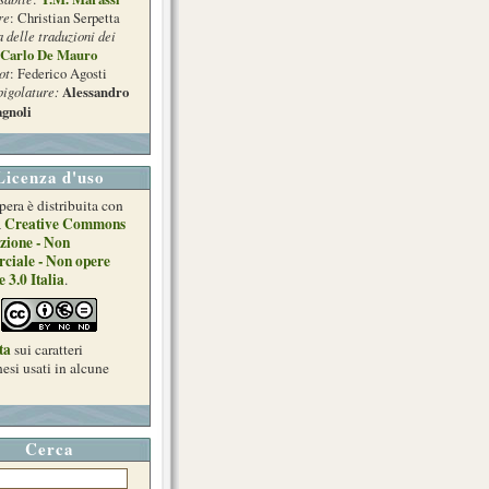
re
: Christian Serpetta
a delle traduzioni dei
Carlo De Mauro
ot
: Federico Agosti
pigolature:
Alessandro
gnoli
Licenza d'uso
pera è distribuita con
Creative Commons
a
zione - Non
ciale - Non opere
e 3.0 Italia
.
ta
sui caratteri
esi usati in alcune
Cerca