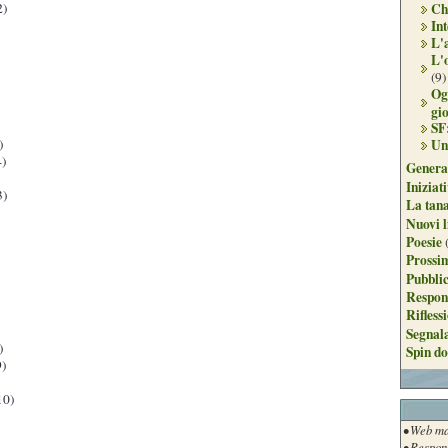
2)
Ch
Int
L'
L'
(9)
Og
gi
SF
)
Un
)
Genera
Iniziat
3)
La tan
Nuovi l
Poesie
Prossim
Pubblic
Respon
Rifless
Segnal
)
Spin do
)
10)
• Web ma
• Respon