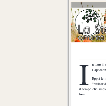
I
n tutto il
Capodann
Eppoi le n
“rovinarv
il tempo che impie
fumo …