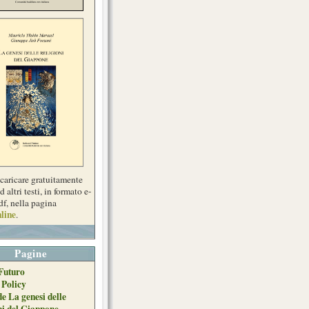
scaricare gratuitamente
d altri testi, in formato e-
df, nella pagina
line
.
Pagine
Futuro
 Policy
de La genesi delle
ni del Giappone