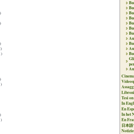
Bu
Bu
Bu
)
Bu
Bu
)
Bu
Bu
Au
Bu
)
Au
)
Bu
1)
Gl
per
Au
Cinema
)
Videos
)
Assaggi
Libron
Tesi on
In Engli
En Espa
In het 
)
En Fran
)
日本語
Notizie