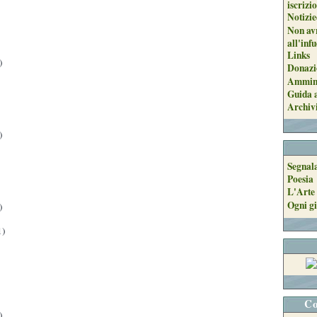
iscrizi
Notizie
Non avr
all'inf
Links
)
Donazi
Ammini
Guida a
Archiv
)
Segnal
Poesia
L'Arte 
Ogni gi
)
1)
Co
)