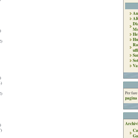
An
A
Di
Mo
)
He
Hu
2)
Ra
uff
Sa
So
Va
)
)
Per far
2)
pagina 
Archivi
)
)
Ca
Ga