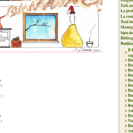
Zad, za
La pra
La com
Testi b
Monogr
Spin do
Biblio
Buddaz
Il
ca
Bu
Bu
Bu
Bu
Bu
)
Bu
)
Bu
Bu
1)
Bu
Bu
Au
Bu
)
Na
)
Bu
Au