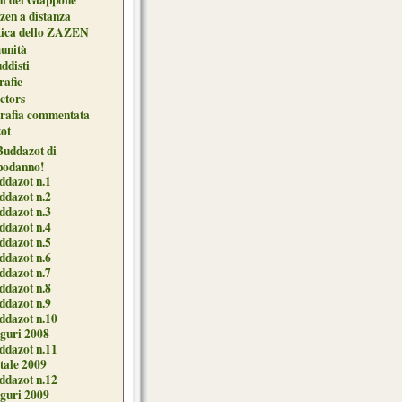
zen a distanza
tica dello ZAZEN
unità
uddisti
afie
ctors
grafia commentata
ot
 Buddazot di
podanno!
ddazot n.1
ddazot n.2
ddazot n.3
ddazot n.4
ddazot n.5
ddazot n.6
ddazot n.7
ddazot n.8
ddazot n.9
ddazot n.10
guri 2008
ddazot n.11
tale 2009
ddazot n.12
guri 2009