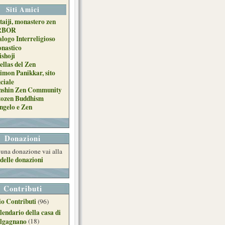
Siti Amici
taiji, monastero zen
RBOR
alogo Interreligioso
nastico
ishoji
ellas del Zen
imon Panikkar, sito
iciale
nshin Zen Community
tozen Buddhism
ngelo e Zen
Donazioni
e una donazione vai alla
delle donazioni
Contributi
o Contributi
(96)
lendario della casa di
lgagnano
(18)