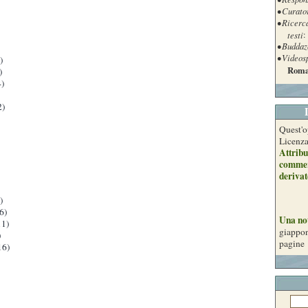
• Curato
• Ricerc
testi
:
• Buddaz
• Videos
)
Roma
)
)
2)
Quest'o
Licenz
Attribu
commer
derivat
)
6)
Una no
1)
giappon
)
pagine
16)