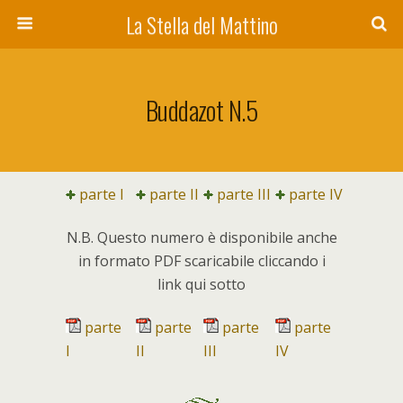
La Stella del Mattino
Buddazot N.5
parte I
parte II
parte III
parte IV
N.B. Questo numero è disponibile anche
in formato PDF scaricabile cliccando i
link qui sotto
parte
parte
parte
parte
I
II
III
IV