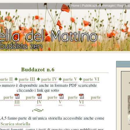
Home |
Pubblicazioni|
Immagini |
Registrati
Buddazot n.6
arte II
parte III
parte IV
parte V
parte VI
 numero è disponibile anche in formato PDF scaricabile
cliccando i link qui sotto
parte
parte
parte
parte
parte
III
IV
V
VI
4,5 fanno parte di un’unica storiella accessibile anche come
Scarica storiella
uesti fumetti, come i testi di questo sito sono pubblicati per