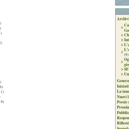
Archivi
)
Ca
)
Ga
)
Ch
Int
2)
L'
L'
(9)
Og
gi
SF
Un
Genera
)
Iniziat
6)
La tan
1)
Nuovi l
)
16)
Poesie
Prossim
Pubblic
Respon
Rifless
Segnal