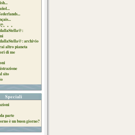
sh...
ñol...
Nederlands...
çais...
で。。。
dallaStella@:
oni
dallaStella@: archivio
ai altro pianeta
uori di me
oni
strazione
l sito
io
Speciali
azioni
da parte
orno è un buon giorno?