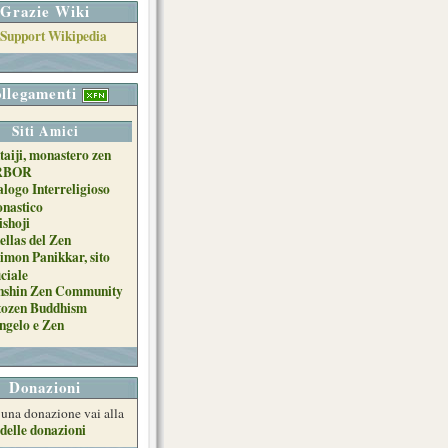
Grazie Wiki
llegamenti
Siti Amici
taiji, monastero zen
RBOR
alogo Interreligioso
nastico
ishoji
ellas del Zen
imon Panikkar, sito
iciale
nshin Zen Community
tozen Buddhism
ngelo e Zen
Donazioni
e una donazione vai alla
delle donazioni