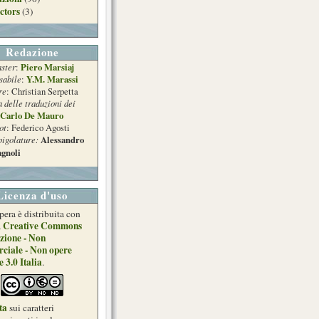
ctors
(3)
Redazione
ster
Piero Marsiaj
:
sabile
Y.M. Marassi
:
re
: Christian Serpetta
a delle traduzioni dei
Carlo De Mauro
ot
: Federico Agosti
pigolature:
Alessandro
gnoli
Licenza d'uso
pera è distribuita con
Creative Commons
a
zione - Non
ciale - Non opere
e 3.0 Italia
.
ta
sui caratteri