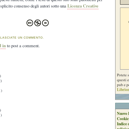
Licenza Creative
splicito consenso degli autori sotto una
 LASCIATE UN COMMENTO.
d in
to post a comment.
Potete 
)
questi e
)
pub e p
Librion
1)
)
Nuovo 
)
Cookie
Indice 
religio