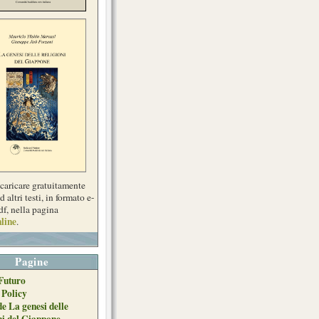
scaricare gratuitamente
d altri testi, in formato e-
df, nella pagina
line
.
Pagine
Futuro
 Policy
de La genesi delle
ni del Giappone