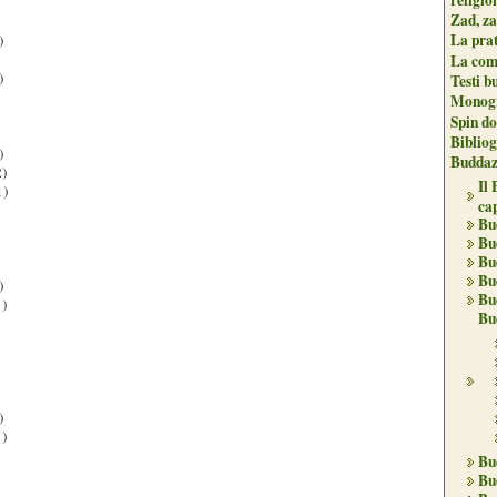
Zad, za
La pra
)
La com
)
Testi b
Monogr
Spin do
Biblio
)
Buddaz
)
Il
1)
ca
Bu
Bu
Bu
Bu
)
Bu
)
Bu
)
)
Bu
Bu