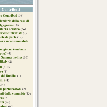
Contributi
o Contributi
(96)
lendario della casa di
lgagnano
(18)
itarra acustica
(24)
erviste intraviste
(7)
arte da parte
(17)
ovra inconsummabile
ni giorno è un buon
orno?
(4)
: Summer Follies
(16)
likely
(2)
li
(510)
ive
(8)
a del Buddha
(1)
ibri
(4)
(34)
e pubblicazioni
(2)
ati dalla comunità
(43)
ses
(2)
ioni
(26)
azioni
(90)