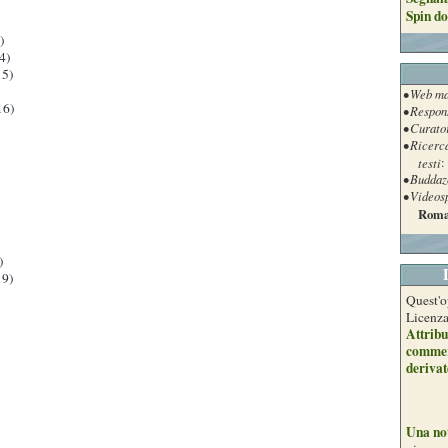
Spin do
)
4)
5)
• Web ma
16)
• Respon
• Curato
• Ricerc
testi
:
• Buddaz
• Videos
Roma
)
9)
Quest'o
Licenz
Attribu
commer
derivat
Una no