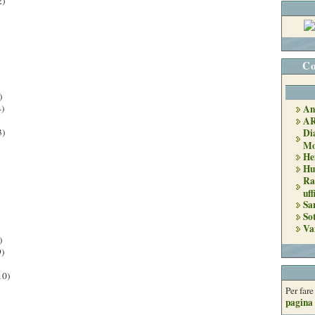
2)
Co
)
An
)
A
Di
3)
Mo
He
Hu
Ra
uff
Sa
So
Va
)
)
10)
Per far
pagina 