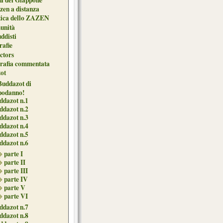
zen a distanza
tica dello ZAZEN
unità
uddisti
afie
ctors
grafia commentata
ot
 Buddazot di
podanno!
ddazot n.1
ddazot n.2
ddazot n.3
ddazot n.4
ddazot n.5
ddazot n.6
parte I
parte II
parte III
parte IV
parte V
parte VI
ddazot n.7
ddazot n.8