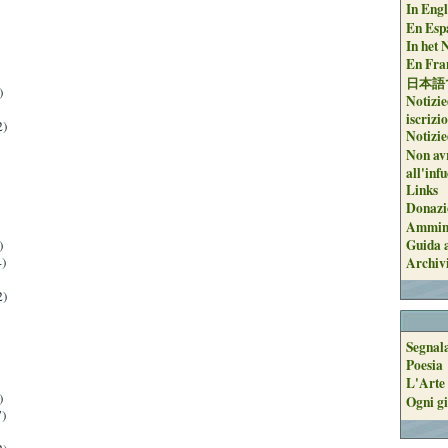
In Engli
En Espa
In het 
En Fran
日本語
)
Notizie
iscrizi
2)
Notizie
Non avr
all'inf
Links
Donazi
Ammini
Guida a
)
)
Archiv
2)
Segnal
Poesia
L'Arte 
)
Ogni gi
)