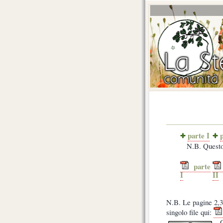
parte I
p
N.B. Questo
parte
I
II
N.B. Le pagine 2,3,
singolo file qui:
Q