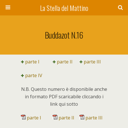
La Stella del Mattino
Buddazot N.16
parte I
parte II
parte III
parte IV
N.B. Questo numero è disponibile anche
in formato PDF scaricabile cliccando i
link qui sotto
parte I
parte II
parte III