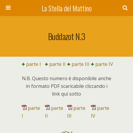
La Stella del Mattino
Buddazot N.3
parte I
parte II
parte III
parte IV
N.B. Questo numero è disponibile anche
in formato PDF scaricabile cliccando i
link qui sotto
parte
parte
parte
parte
I
II
III
IV