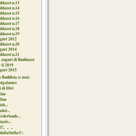
ddazot n.13
ddazot n.14
ddazot n.15
ddazot n.16
ddazot n.17
ddazot n.18
ddazot n.19
guri 2012
ddazot n.20
guri 2014
ddazot n.21
i auguri di Buddazot
 il 2019
guri 2015
 Buddista (e non)
pigolature
 di libri
line
 line
sh...
ñol...
Nederlands...
çais...
で。。。
dallaStella@: