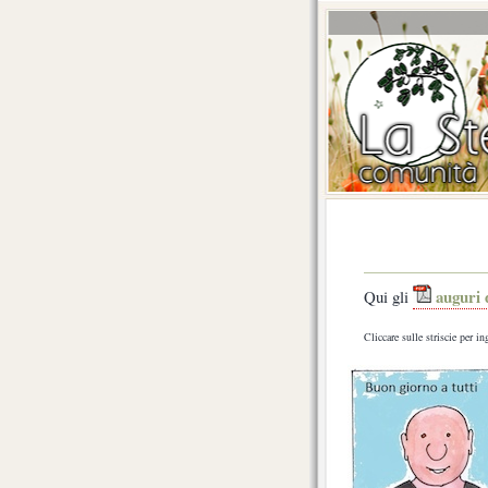
auguri 
Qui gli
Cliccare sulle striscie per in