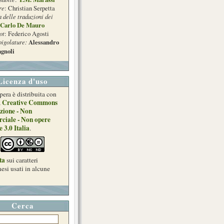
re
: Christian Serpetta
a delle traduzioni dei
Carlo De Mauro
ot
: Federico Agosti
pigolature:
Alessandro
gnoli
Licenza d'uso
pera è distribuita con
Creative Commons
a
zione - Non
ciale - Non opere
e 3.0 Italia
.
ta
sui caratteri
esi usati in alcune
Cerca