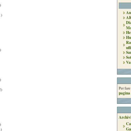
)
An
1)
A
Di
Mo
He
Hu
Ra
uff
)
Sa
So
Va
)
Per far
2)
pagina 
Archivi
Ca
)
Ga
)