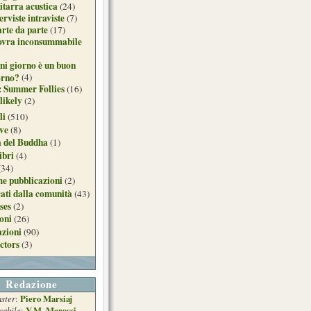
itarra acustica
(24)
erviste intraviste
(7)
arte da parte
(17)
ovra inconsummabile
ni giorno è un buon
orno?
(4)
: Summer Follies
(16)
likely
(2)
li
(510)
ive
(8)
a del Buddha
(1)
ibri
(4)
(34)
e pubblicazioni
(2)
ati dalla comunità
(43)
ses
(2)
ioni
(26)
azioni
(90)
ctors
(3)
Redazione
ster
Piero Marsiaj
:
sabile
Y.M. Marassi
: