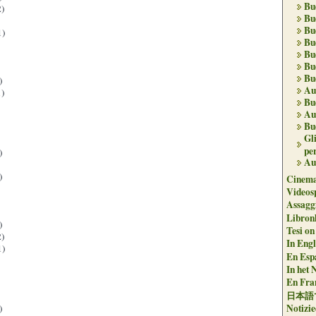
Bu
)
Bu
Bu
1)
Bu
Bu
Bu
Bu
)
Au
)
Bu
Au
Bu
Gl
per
)
Au
)
Cinema
Videos
Assaggi
Libron
)
Tesi on
)
In Engli
1)
En Espa
In het 
En Fran
日本語
Notizie
)