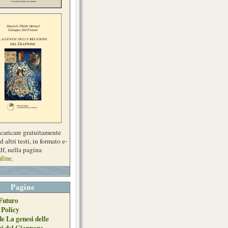
scaricare gratuitamente
d altri testi, in formato e-
df, nella pagina
line
.
Pagine
Futuro
 Policy
de La genesi delle
ni del Giappone