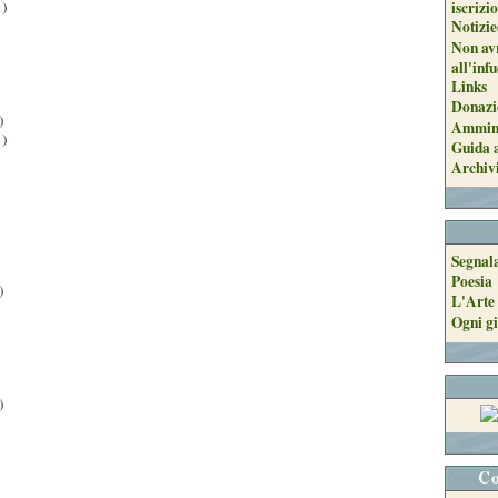
)
iscrizi
Notizie
Non avr
all'inf
Links
Donazi
)
Ammini
)
Guida a
Archiv
Segnal
Poesia
)
L'Arte 
Ogni gi
)
Co