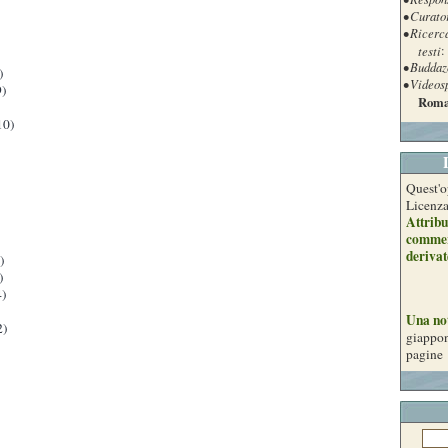
• Curato
• Ricerc
testi
:
• Buddaz
)
• Videos
)
Roma
10)
Quest'o
Licenz
Attribu
commer
derivat
)
)
)
Una no
2)
giappon
pagine