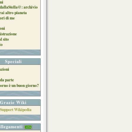
oni
dallaStella@: archivio
ai altro pianeta
uori di me
oni
strazione
l sito
io
Speciali
azioni
da parte
orno è un buon giorno?
Grazie Wiki
llegamenti