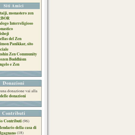
Siti Amici
taiji, monastero zen
RBOR
alogo Interreligioso
nastico
ishoji
ellas del Zen
imon Panikkar, sito
iciale
nshin Zen Community
tozen Buddhism
ngelo e Zen
Donazioni
e una donazione vai alla
delle donazioni
Contributi
o Contributi
(96)
lendario della casa di
lgagnano
(18)