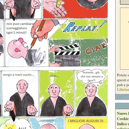
Potete 
questi e
pub e p
Librion
Nuovo 
Cookie
Indice 
religio