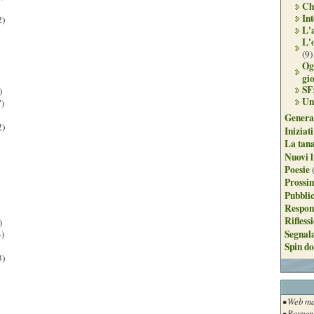
Ch
Int
2)
L'
L'
(9)
Og
gi
SF
)
Un
)
Genera
2)
Iniziat
La tan
Nuovi l
Poesie
Prossim
Pubblic
Respon
Rifless
)
Segnal
)
Spin do
3)
• Web ma
• Respon