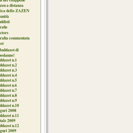
zen a distanza
tica dello ZAZEN
unità
uddisti
afie
ctors
grafia commentata
ot
 Buddazot di
podanno!
ddazot n.1
ddazot n.2
ddazot n.3
ddazot n.4
ddazot n.5
ddazot n.6
ddazot n.7
ddazot n.8
ddazot n.9
ddazot n.10
guri 2008
ddazot n.11
tale 2009
ddazot n.12
guri 2009