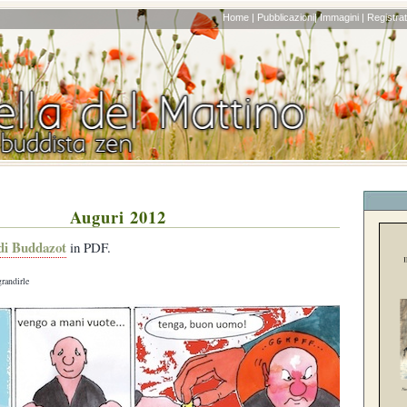
Home |
Pubblicazioni|
Immagini |
Registrati
Auguri 2012
di Buddazot
in PDF.
grandirle