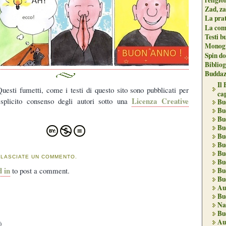
Zad, za
La pra
La com
Testi b
Monogr
Spin do
Biblio
Buddaz
Il
Questi fumetti, come i testi di questo sito sono pubblicati per
ca
Licenza Creative
esplicito consenso degli autori sotto una
Bu
Bu
Bu
Bu
Bu
Bu
Bu
 LASCIATE UN COMMENTO.
Bu
d in
to post a comment.
Bu
Bu
Au
Bu
Na
Bu
Au
)