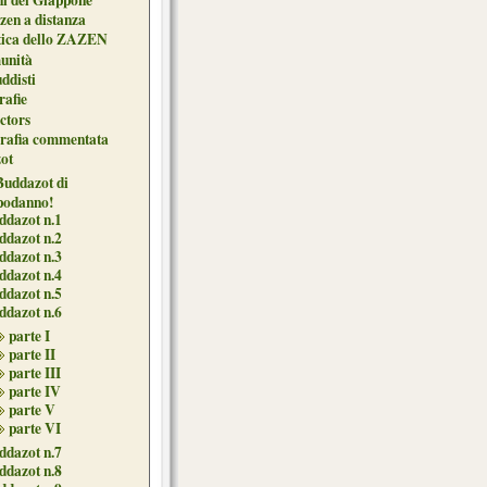
zen a distanza
tica dello ZAZEN
unità
uddisti
afie
ctors
grafia commentata
ot
 Buddazot di
podanno!
ddazot n.1
ddazot n.2
ddazot n.3
ddazot n.4
ddazot n.5
ddazot n.6
parte I
parte II
parte III
parte IV
parte V
parte VI
ddazot n.7
ddazot n.8