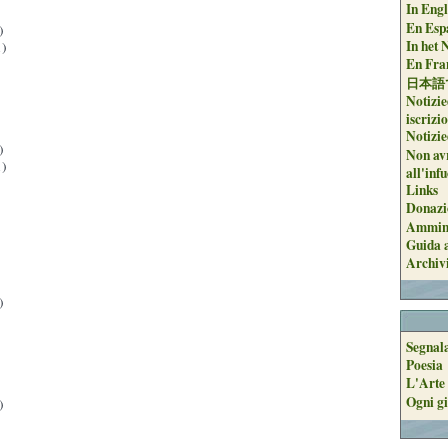
In Engli
En Espa
)
In het 
)
En Fran
日本語
Notizie
iscrizi
Notizie
)
Non avr
)
all'inf
Links
Donazi
Ammini
Guida a
Archiv
)
Segnal
Poesia
L'Arte 
Ogni gi
)