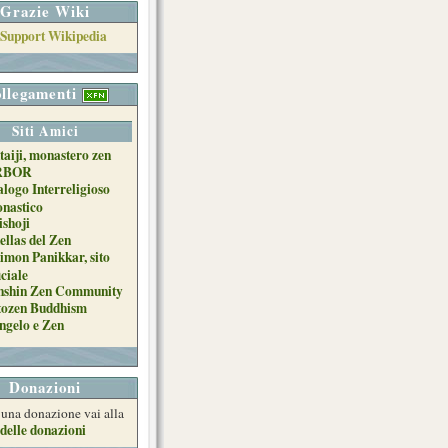
Grazie Wiki
llegamenti
Siti Amici
taiji, monastero zen
RBOR
alogo Interreligioso
nastico
ishoji
ellas del Zen
imon Panikkar, sito
iciale
nshin Zen Community
tozen Buddhism
ngelo e Zen
Donazioni
e una donazione vai alla
delle donazioni