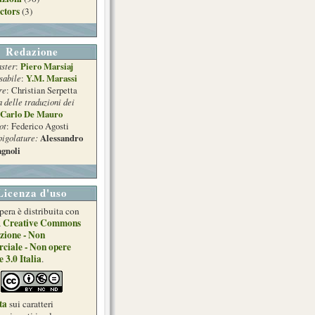
ctors
(3)
Redazione
ster
Piero Marsiaj
:
sabile
Y.M. Marassi
:
re
: Christian Serpetta
a delle traduzioni dei
Carlo De Mauro
ot
: Federico Agosti
pigolature:
Alessandro
gnoli
Licenza d'uso
pera è distribuita con
Creative Commons
a
zione - Non
ciale - Non opere
e 3.0 Italia
.
ta
sui caratteri