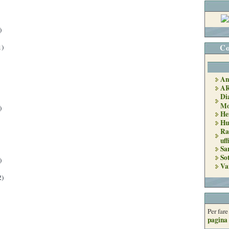
)
Co
1)
An
A
Di
Mo
)
He
Hu
Ra
uff
Sa
So
)
Va
2)
Per far
pagina 