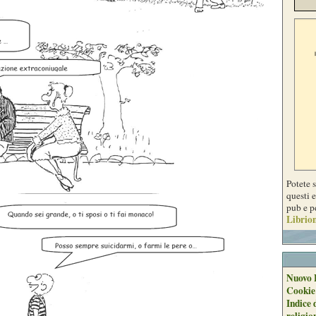
Potete 
questi e
pub e p
Librion
Nuovo 
Cookie
Indice 
religio