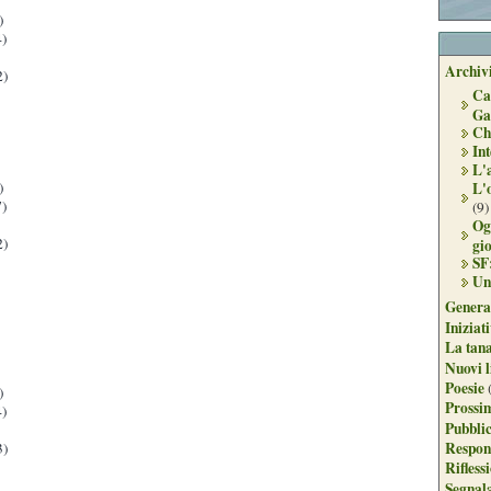
)
)
Archivi
2)
Ca
Ga
Ch
Int
L'
)
L'
)
(9)
Og
2)
gi
SF
Un
Genera
Iniziat
La tan
Nuovi l
Poesie
)
Prossim
)
Pubblic
Respon
3)
Rifless
Segnal