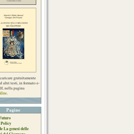
scaricare gratuitamente
d altri testi, in formato e-
df, nella pagina
line
.
Pagine
Futuro
 Policy
de La genesi delle
ni del Giappone