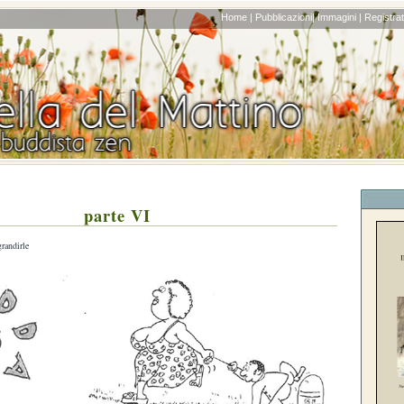
Home |
Pubblicazioni|
Immagini |
Registrati
parte VI
grandirle