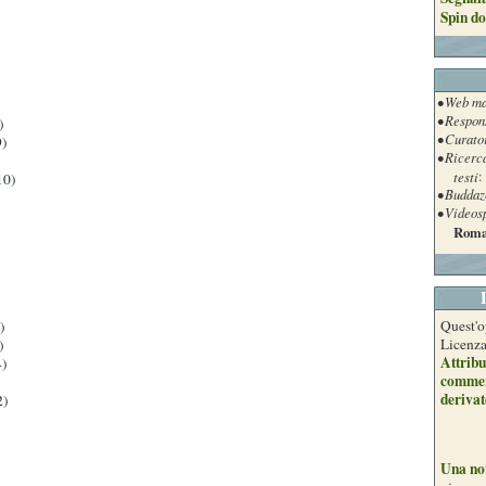
Spin do
• Web ma
• Respon
)
• Curato
)
• Ricerc
testi
:
10)
• Buddaz
• Videos
Roma
Quest'o
)
Licenz
)
Attribu
)
commer
derivat
2)
Una no