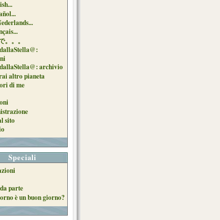
sh...
ñol...
Nederlands...
çais...
で。。。
dallaStella@:
oni
dallaStella@: archivio
ai altro pianeta
uori di me
oni
strazione
l sito
io
Speciali
azioni
da parte
orno è un buon giorno?