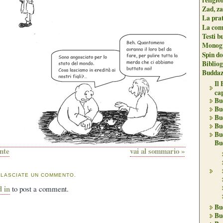
Zad, za
La pra
La com
Testi b
Monogr
Spin do
Biblio
Buddaz
Il
ca
Bu
Bu
Bu
Bu
Bu
Bu
ente
vai al sommario »
 LASCIATE UN COMMENTO.
d in
to post a comment.
Bu
Bu