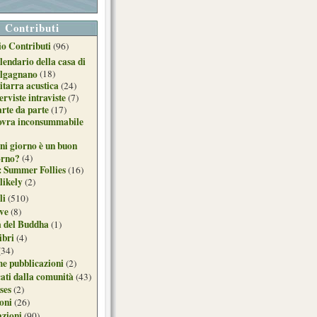
Contributi
o Contributi
(96)
lendario della casa di
lgagnano
(18)
itarra acustica
(24)
erviste intraviste
(7)
arte da parte
(17)
ovra inconsummabile
ni giorno è un buon
orno?
(4)
: Summer Follies
(16)
likely
(2)
li
(510)
ive
(8)
a del Buddha
(1)
ibri
(4)
(34)
e pubblicazioni
(2)
ati dalla comunità
(43)
ses
(2)
ioni
(26)
azioni
(90)