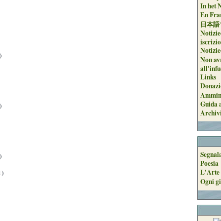
In het 
En Fran
日本語
Notizie
iscrizi
Notizie
)
Non avr
all'inf
Links
Donazi
Ammini
Guida a
)
Archiv
Segnal
)
Poesia
L'Arte 
1)
Ogni gi