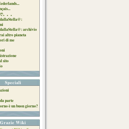
Nederlands...
çais...
で。。。
dallaStella@:
oni
dallaStella@: archivio
ai altro pianeta
uori di me
oni
strazione
l sito
io
Speciali
azioni
da parte
orno è un buon giorno?
Grazie Wiki