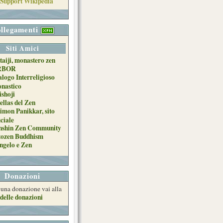
llegamenti
Siti Amici
taiji, monastero zen
RBOR
alogo Interreligioso
nastico
ishoji
ellas del Zen
imon Panikkar, sito
iciale
nshin Zen Community
tozen Buddhism
ngelo e Zen
Donazioni
e una donazione vai alla
delle donazioni