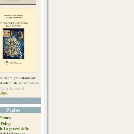
scaricare gratuitamente
d altri testi, in formato e-
df, nella pagina
line
.
Pagine
Futuro
 Policy
de La genesi delle
ni del Giappone