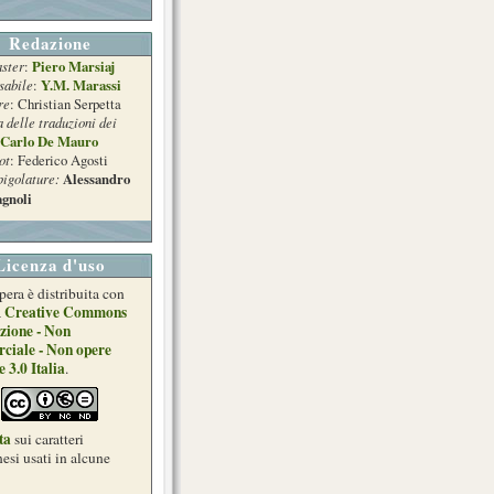
Redazione
ster
Piero Marsiaj
:
sabile
Y.M. Marassi
:
re
: Christian Serpetta
a delle traduzioni dei
Carlo De Mauro
ot
: Federico Agosti
pigolature:
Alessandro
gnoli
Licenza d'uso
pera è distribuita con
Creative Commons
a
zione - Non
ciale - Non opere
e 3.0 Italia
.
ta
sui caratteri
esi usati in alcune