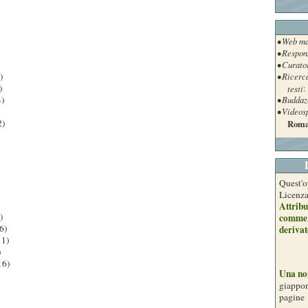
• Web ma
• Respon
• Curato
)
• Ricerc
)
testi
:
)
• Buddaz
• Videos
2)
Roma
Quest'o
Licenz
Attribu
)
commer
6)
derivat
1)
)
16)
Una no
giappon
pagine