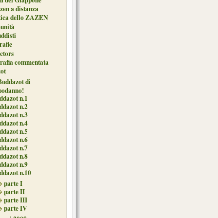
zen a distanza
tica dello ZAZEN
unità
uddisti
afie
ctors
grafia commentata
ot
 Buddazot di
podanno!
ddazot n.1
ddazot n.2
ddazot n.3
ddazot n.4
ddazot n.5
ddazot n.6
ddazot n.7
ddazot n.8
ddazot n.9
ddazot n.10
parte I
parte II
parte III
parte IV