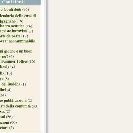
Contributi
o Contributi
(96)
lendario della casa di
lgagnano
(18)
itarra acustica
(24)
erviste intraviste
(7)
arte da parte
(17)
ovra inconsummabile
ni giorno è un buon
orno?
(4)
: Summer Follies
(16)
likely
(2)
li
(510)
ive
(8)
a del Buddha
(1)
ibri
(4)
(34)
e pubblicazioni
(2)
ati dalla comunità
(43)
ses
(2)
ioni
(26)
azioni
(90)
ctors
(3)