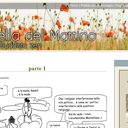
Home |
Pubblicazioni|
Immagini |
Registrati
parte I
grandirle