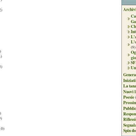
Archivi
2)
Ca
Ga
Ch
Int
L'
L'
(9)
)
Og
)
gi
SF
3)
Un
Genera
Iniziat
La tan
Nuovi l
Poesie
Prossim
Pubblic
)
Respon
)
Rifless
Segnal
10)
Spin do