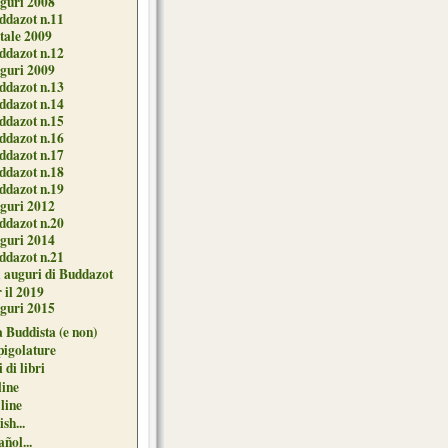
guri 2008
ddazot n.11
tale 2009
ddazot n.12
guri 2009
ddazot n.13
ddazot n.14
ddazot n.15
ddazot n.16
ddazot n.17
ddazot n.18
ddazot n.19
guri 2012
ddazot n.20
guri 2014
ddazot n.21
i auguri di Buddazot
 il 2019
guri 2015
 Buddista (e non)
pigolature
 di libri
line
 line
sh...
ñol...