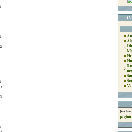
)
Co
An
)
A
Di
2)
Mo
He
Hu
Ra
uff
Sa
So
)
Va
)
2)
Per far
pagina 
)
)