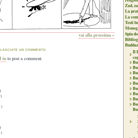
Zad, za
La pra
La com
Testi b
Monogr
Spin do
vai alla prossima »
Biblio
Buddaz
 LASCIATE UN COMMENTO.
Il
ca
d in
to post a comment.
Bu
Bu
Bu
Bu
Bu
Bu
)
Bu
)
Bu
Bu
1)
Bu
)
)