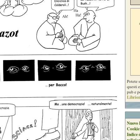
Potete 
questi e
pub e p
Librion
Nuovo 
Cookie
Indice 
religio