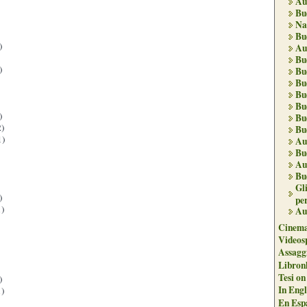
Au
Bu
Na
Bu
)
Au
Bu
)
Bu
Bu
Bu
Bu
)
Bu
)
Bu
1)
Au
Bu
Au
Bu
Gl
)
per
)
Au
Cinema
Videos
Assaggi
Libron
Tesi on
)
In Engli
)
En Espa