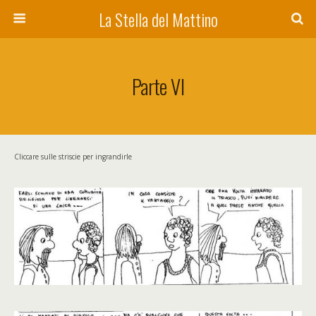
La Stella del Mattino
Parte VI
Cliccare sulle striscie per ingrandirle