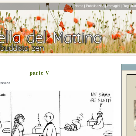
Home |
Pubblicazioni|
Immagini |
Registrati
parte V
grandirle