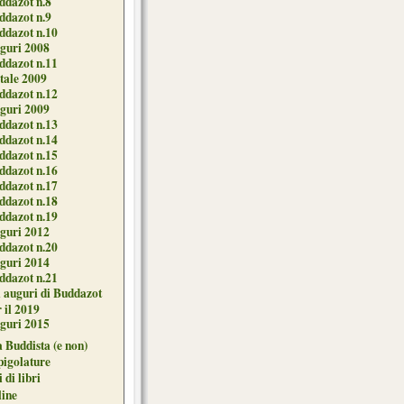
ddazot n.8
ddazot n.9
ddazot n.10
guri 2008
ddazot n.11
tale 2009
ddazot n.12
guri 2009
ddazot n.13
ddazot n.14
ddazot n.15
ddazot n.16
ddazot n.17
ddazot n.18
ddazot n.19
guri 2012
ddazot n.20
guri 2014
ddazot n.21
i auguri di Buddazot
 il 2019
guri 2015
 Buddista (e non)
pigolature
 di libri
line