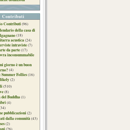
Contributi
o Contributi
(96)
lendario della casa di
lgagnano
(18)
itarra acustica
(24)
erviste intraviste
(7)
arte da parte
(17)
ovra inconsummabile
ni giorno è un buon
orno?
(4)
: Summer Follies
(16)
likely
(2)
li
(510)
ive
(8)
a del Buddha
(1)
ibri
(4)
(34)
e pubblicazioni
(2)
ati dalla comunità
(43)
ses
(2)
ioni
(26)