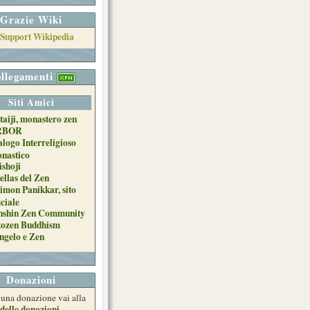
Grazie Wiki
llegamenti
Siti Amici
taiji, monastero zen
RBOR
alogo Interreligioso
nastico
ishoji
ellas del Zen
imon Panikkar, sito
iciale
nshin Zen Community
tozen Buddhism
ngelo e Zen
Donazioni
e una donazione vai alla
delle donazioni