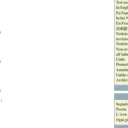
Tesi on
In Engli
En Espa
In het 
En Fran
日本語
)
Notizie
iscrizi
Notizie
Non avr
all'inf
Links
)
Donazi
Ammini
Guida a
Archiv
)
1)
Segnal
Poesia
L'Arte 
Ogni gi