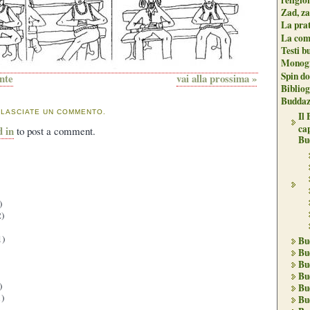
Zad, za
La pra
La com
Testi b
Monogr
Spin do
ente
vai alla prossima »
Biblio
Buddaz
 LASCIATE UN COMMENTO.
Il
ca
d in
to post a comment.
Bu
)
)
1)
Bu
Bu
Bu
Bu
)
Bu
)
Bu