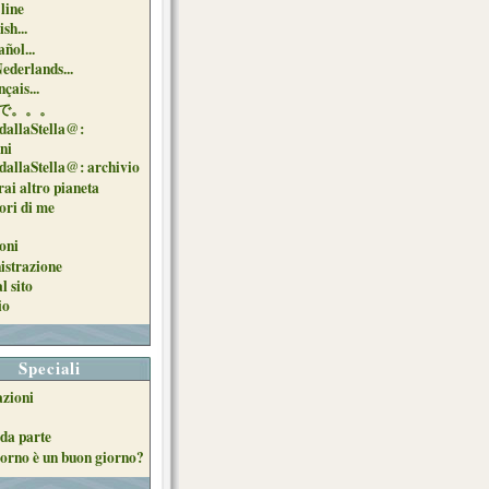
 line
sh...
ñol...
Nederlands...
çais...
で。。。
dallaStella@:
oni
dallaStella@: archivio
ai altro pianeta
uori di me
oni
strazione
l sito
io
Speciali
azioni
da parte
orno è un buon giorno?