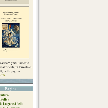
scaricare gratuitamente
d altri testi, in formato e-
df, nella pagina
line
.
Pagine
Futuro
 Policy
de La genesi delle
ni del Giappone