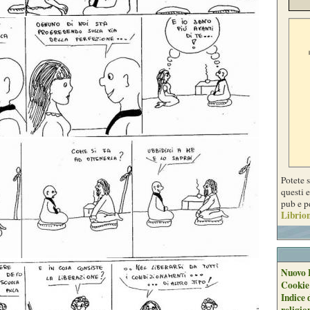
Potete 
questi e
pub e p
Librion
Nuovo 
Cookie
Indice 
religio