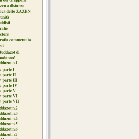
zen a distanza
tica dello ZAZEN
unità
uddisti
afie
ctors
grafia commentata
ot
 Buddazot di
podanno!
ddazot n.1
parte I
parte II
parte III
parte IV
parte V
parte VI
parte VII
ddazot n.2
ddazot n.3
ddazot n.4
ddazot n.5
ddazot n.6
ddazot n.7