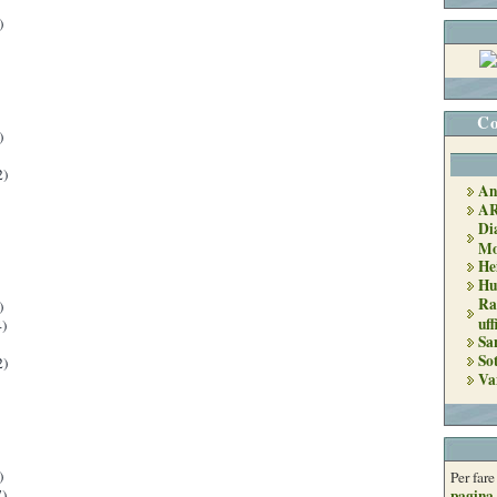
)
Co
)
2)
An
A
Di
Mo
He
Hu
Ra
)
uff
)
Sa
So
2)
Va
)
Per far
)
pagina 