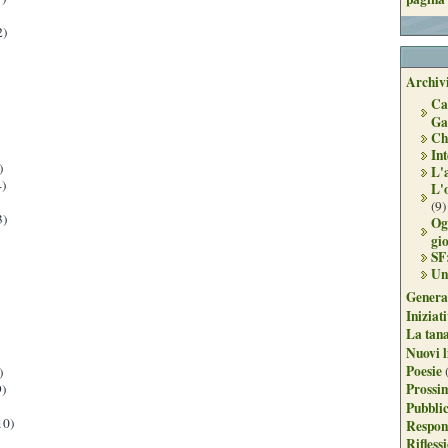
2)
Archivi
Ca
Ga
Ch
Int
)
L'
)
L'
(9)
3)
Og
gi
SF
Un
Genera
Iniziat
La tan
Nuovi l
Poesie
)
Prossim
)
Pubblic
10)
Respon
Rifless