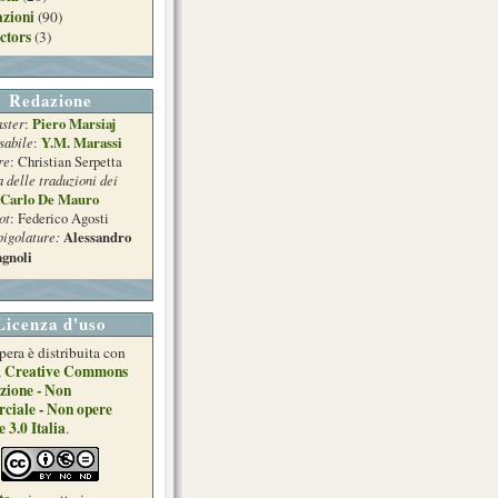
azioni
(90)
ctors
(3)
Redazione
ster
Piero Marsiaj
:
sabile
Y.M. Marassi
:
re
: Christian Serpetta
a delle traduzioni dei
Carlo De Mauro
ot
: Federico Agosti
pigolature:
Alessandro
gnoli
Licenza d'uso
pera è distribuita con
Creative Commons
a
zione - Non
ciale - Non opere
e 3.0 Italia
.