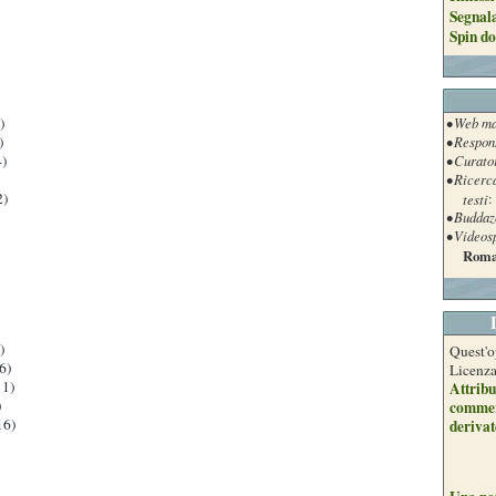
Segnal
Spin do
)
• Web ma
)
• Respon
)
• Curato
• Ricerc
2)
testi
:
• Buddaz
• Videos
Roma
)
Quest'o
6)
Licenz
1)
Attribu
)
commer
16)
derivat