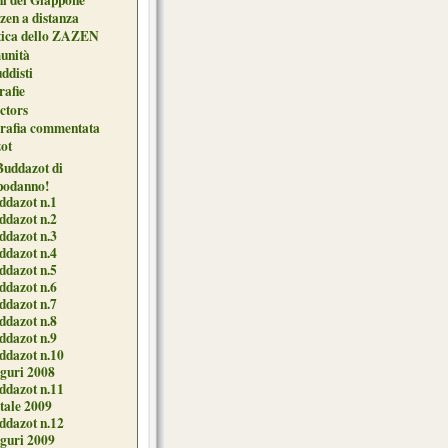
zen a distanza
tica dello ZAZEN
unità
uddisti
afie
ctors
grafia commentata
ot
 Buddazot di
podanno!
ddazot n.1
ddazot n.2
ddazot n.3
ddazot n.4
ddazot n.5
ddazot n.6
ddazot n.7
ddazot n.8
ddazot n.9
ddazot n.10
guri 2008
ddazot n.11
tale 2009
ddazot n.12
guri 2009