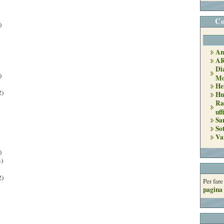
Co
)
An
A
Di
)
Mo
He
2)
Hu
Ra
uff
Sa
So
Va
)
)
2)
Per far
pagina 