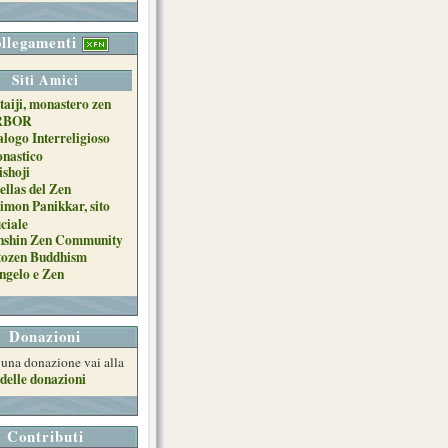
llegamenti
Siti Amici
taiji, monastero zen
RBOR
alogo Interreligioso
nastico
ishoji
ellas del Zen
imon Panikkar, sito
iciale
nshin Zen Community
tozen Buddhism
ngelo e Zen
Donazioni
e una donazione vai alla
delle donazioni
Contributi