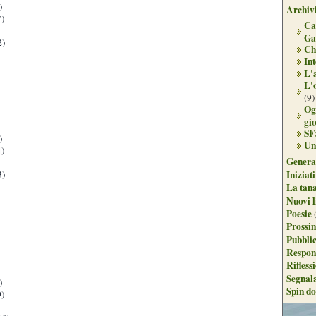
)
Archivi
)
Ca
Ga
2)
Ch
Int
L'
L'
(9)
Og
gi
SF
)
Un
)
Genera
3)
Iniziat
La tan
Nuovi l
Poesie
Prossim
Pubblic
Respon
Rifless
Segnal
)
Spin do
)