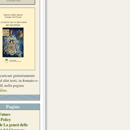
scaricare gratuitamente
d altri testi, in formato e-
df, nella pagina
line
.
Pagine
Futuro
 Policy
de La genesi delle
ni del Giappone