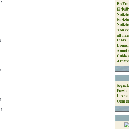
)
En Fran
日本語
Notizie
iscrizi
Notizie
Non avr
all'inf
Links
)
Donazi
Ammini
Guida a
Archiv
)
Segnal
Poesia
L'Arte 
)
Ogni gi
1)