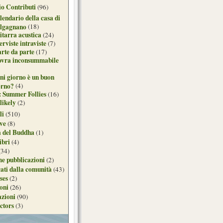
o Contributi
(96)
lendario della casa di
lgagnano
(18)
itarra acustica
(24)
erviste intraviste
(7)
arte da parte
(17)
ovra inconsummabile
ni giorno è un buon
orno?
(4)
: Summer Follies
(16)
likely
(2)
li
(510)
ive
(8)
a del Buddha
(1)
ibri
(4)
(34)
e pubblicazioni
(2)
ati dalla comunità
(43)
ses
(2)
ioni
(26)
azioni
(90)
ctors
(3)