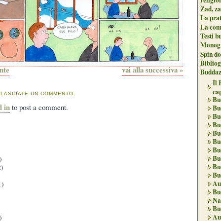
Zad, za
La pra
La com
Testi b
Monogr
Spin do
Biblio
ente
vai alla successiva »
Buddaz
Il
ca
 LASCIATE UN COMMENTO.
Bu
d in
to post a comment.
Bu
Bu
Bu
Bu
Bu
Bu
Bu
)
Bu
)
Bu
Au
1)
Bu
Na
Bu
Au
)