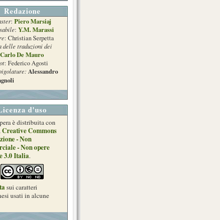
Redazione
ster
Piero Marsiaj
:
sabile
Y.M. Marassi
:
re
: Christian Serpetta
a delle traduzioni dei
Carlo De Mauro
ot
: Federico Agosti
pigolature:
Alessandro
gnoli
Licenza d'uso
pera è distribuita con
Creative Commons
a
zione - Non
ciale - Non opere
e 3.0 Italia
.
ta
sui caratteri
esi usati in alcune