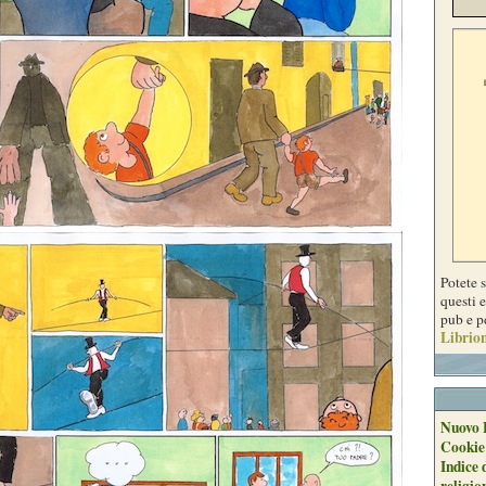
Potete 
questi e
pub e p
Librion
Nuovo 
Cookie
Indice 
religio