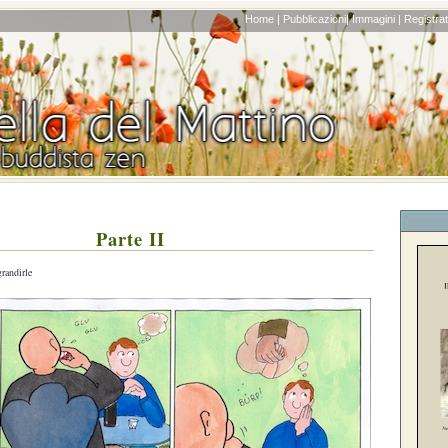
Home |
Pubblicazioni|
Immagini |
Registrati
Parte II
grandirle