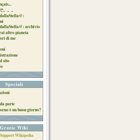
çais...
で。。。
dallaStella@:
oni
dallaStella@: archivio
ai altro pianeta
uori di me
oni
strazione
l sito
io
Speciali
azioni
da parte
orno è un buon giorno?
Grazie Wiki