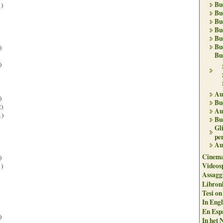
Bu
)
Bu
Bu
Bu
Bu
Bu
)
Bu
)
Au
)
Bu
)
Au
1)
Bu
Gl
per
Au
Cinema
)
Videos
)
Assaggi
Libron
Tesi on
In Engli
En Espa
)
In het 