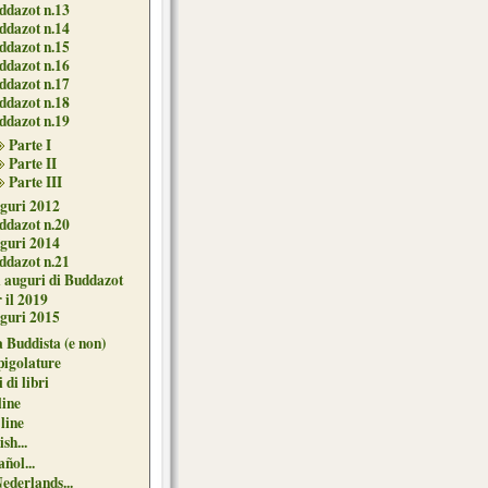
ddazot n.13
ddazot n.14
ddazot n.15
ddazot n.16
ddazot n.17
ddazot n.18
ddazot n.19
Parte I
Parte II
Parte III
guri 2012
ddazot n.20
guri 2014
ddazot n.21
i auguri di Buddazot
 il 2019
guri 2015
 Buddista (e non)
pigolature
 di libri
line
 line
sh...
ñol...
Nederlands...