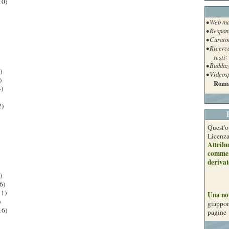
10)
• Web ma
• Respon
• Curato
• Ricerc
testi
:
• Buddaz
)
• Videos
)
Roma
)
2)
Quest'o
Licenz
Attribu
commer
derivat
)
6)
1)
Una no
)
giappon
16)
pagine