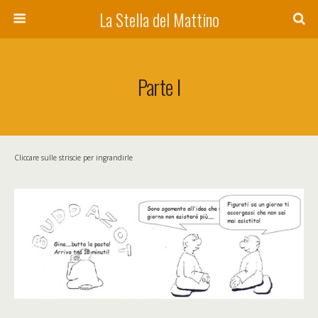
La Stella del Mattino
Parte I
Cliccare sulle striscie per ingrandirle