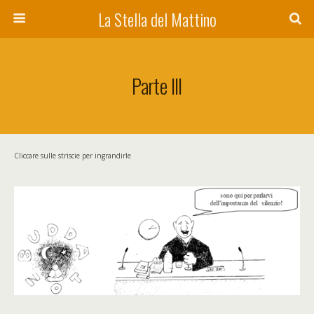
La Stella del Mattino
Parte III
Cliccare sulle striscie per ingrandirle