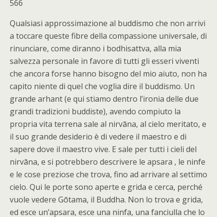
566
Qualsiasi approssimazione al buddismo che non arrivi
a toccare queste fibre della compassione universale, di
rinunciare, come diranno i bodhisattva, alla mia
salvezza personale in favore di tutti gli esseri viventi
che ancora forse hanno bisogno del mio aiuto, non ha
capito niente di quel che voglia dire il buddismo. Un
grande arhant (e qui stiamo dentro l’ironia delle due
grandi tradizioni buddiste), avendo compiuto la
propria vita terrena sale al nirvāna, al cielo meritato, e
il suo grande desiderio è di vedere il maestro e di
sapere dove il maestro vive. E sale per tutti i cieli del
nirvāna, e si potrebbero descrivere le apsara , le ninfe
e le cose preziose che trova, fino ad arrivare al settimo
cielo. Qui le porte sono aperte e grida e cerca, perché
vuole vedere Gōtama, il Buddha. Non lo trova e grida,
ed esce un’apsara, esce una ninfa, una fanciulla che lo