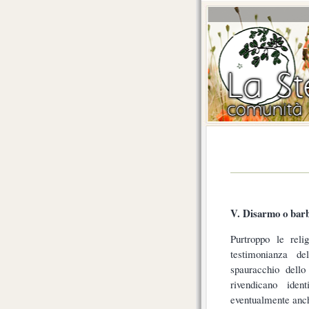
V. Disarmo o bar
Purtroppo le reli
testimonianza de
spauracchio dello 
rivendicano iden
eventualmente anch