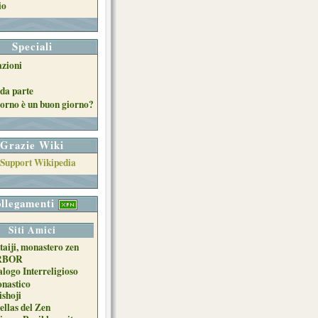
io
Speciali
azioni
da parte
orno è un buon giorno?
Grazie Wiki
llegamenti
Siti Amici
taiji, monastero zen
RBOR
alogo Interreligioso
nastico
ishoji
ellas del Zen