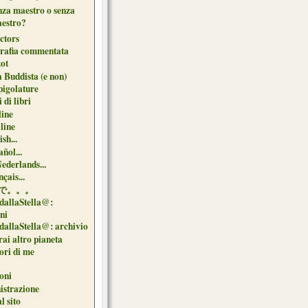
nza maestro o senza
estro?
ctors
grafia commentata
ot
 Buddista (e non)
pigolature
 di libri
line
 line
sh...
ñol...
Nederlands...
çais...
で。。。
dallaStella@:
oni
dallaStella@: archivio
ai altro pianeta
uori di me
oni
strazione
l sito