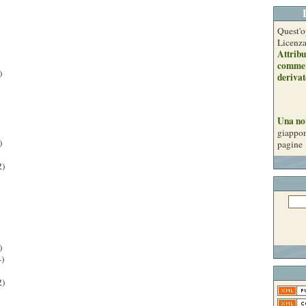
Quest'o
Licenz
Attribu
commer
)
derivat
Una no
giappon
)
pagine
2)
)
)
2)