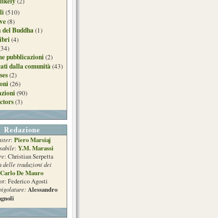
likely
(2)
li
(510)
ive
(8)
a del Buddha
(1)
ibri
(4)
(34)
e pubblicazioni
(2)
ati dalla comunità
(43)
ses
(2)
ioni
(26)
azioni
(90)
ctors
(3)
Redazione
ster
Piero Marsiaj
:
sabile
Y.M. Marassi
:
re
: Christian Serpetta
a delle traduzioni dei
Carlo De Mauro
ot
: Federico Agosti
pigolature:
Alessandro
gnoli