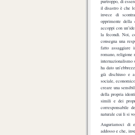
purtroppo, di essere
il disastro è che l
invece di scontr
opprimente della 
accoppi con un’ide
la fecondi. Noi, 
consegna una respo
fatto assaggiare i
romano, religione m
internazionalismo s
ha dato un’ebbrezza
già dischiuso e an
sociale, economico 
creare una sensibi
della propria iden
simili e dei prop
corresponsabile de
naturale cui li si v
Auguriamoci di es
addosso e che, inve