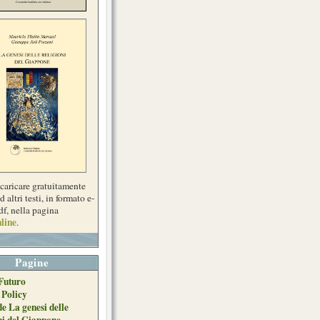
scaricare gratuitamente
d altri testi, in formato e-
df, nella pagina
line
.
Pagine
Futuro
 Policy
de La genesi delle
ni del Giappone