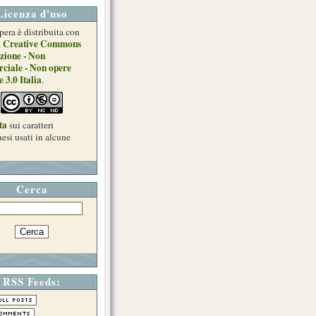
Licenza d'uso
pera è distribuita con
Creative Commons
a
zione - Non
ciale - Non opere
e 3.0 Italia
.
ta
sui caratteri
esi usati in alcune
Cerca
RSS Feeds: