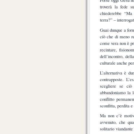
Forse oggi Gesù no
troverà la fede s
chiederebbe “Ma i
terra?” – interrogat
Guai dunque a fornir
ciò che di meno rel
come vera non è pro
recintare, fision
dell’incontro, del
culturale anche per
L’alternativa è du
contrapposte. L’e
scegliere se ciò
abbandoniamo la lo
conflitto permanen
sconfitta, perdita 
Ma non c’è motivo
avvenuto, che qua
solitario viandante