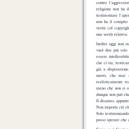
contro l’aggressio
religione non ha i
testimoniare l’ape
non ha il compito 
verità col copyrig
una verità relativa.
Inoltre oggi non s
vuol dire più solo
essere intollerabil
che ci sia, teorica
già a disposizione
nuovo, che mai s
realisticamente re
meno che non si opt
dunque non può che
Il disarmo, appunto
Non importa ciò che
Solo testimoniando
posso sperare che a