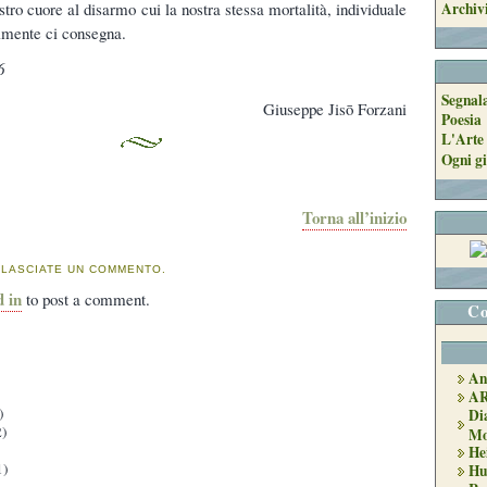
tro cuore al disarmo cui la nostra stessa mortalità, individuale
Archiv
almente ci consegna.
6
Segnal
Giuseppe Jisō Forzani
Poesia
L'Arte 
Ogni gi
Torna all’inizio
 LASCIATE UN COMMENTO.
d in
to post a comment.
Co
An
A
)
Di
)
Mo
He
1)
Hu