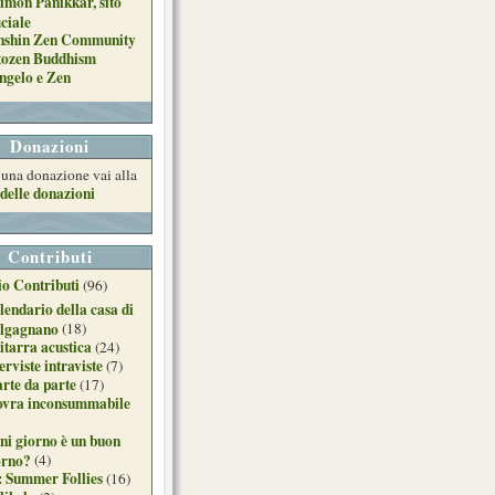
imon Panikkar, sito
iciale
nshin Zen Community
tozen Buddhism
ngelo e Zen
Donazioni
e una donazione vai alla
delle donazioni
Contributi
o Contributi
(96)
lendario della casa di
lgagnano
(18)
itarra acustica
(24)
erviste intraviste
(7)
arte da parte
(17)
ovra inconsummabile
ni giorno è un buon
orno?
(4)
: Summer Follies
(16)