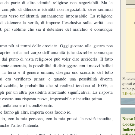
ne da parte di altre identità religiose non negoziabili. Ma la
l compito di difendere identità non negoziabili: deve semmai
rtura verso un’identità umanamente impensabile. La religione
di detenere la verità, di imporre l’esclusiva sulle verità: una
ht, per sublime che sia il detentore del marchio, è comunque
iamo più ai tempi delle crociate. Oggi giocare alla guerra non
 aprire ferita nel corpo dell’umanità (che dovrebbe comunque
e dal punto di vista religioso) può voler dire ucciderla. Il fatto
mente concreta, la possibilità di distruggere con i mezzi bellici
, la terra e il genere umano, disegna uno scenario del tutto
Potete 
i era verificato prima: e quando una possibilità diventa
questi e
alizzabile, le probabilità che si realizzi tendono al 100%, a
pub e p
i per un’altra possibilità altrettanto significativa. La risposta
Librion
 essere una risposta nuova, impensabile e inaudita prima.
, unilaterale e incondizionato.
 fanno gli altri, importa cosa faccio io.
 io, con la mia persona, con la mia prassi, la novità inaudita,
Nuovo 
Cookie
nche l’altro l’intenda.
Indice 
religio