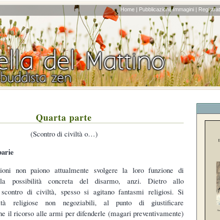
Home |
Pubblicazioni|
Immagini |
Registrati
Quarta parte
(Scontro di civiltà o…)
barie
gioni non paiono attualmente svolgere la loro funzione di
lla possibilità concreta del disarmo, anzi. Dietro allo
scontro di civiltà, spesso si agitano fantasmi religiosi. Si
tità religiose non negoziabili, al punto di giustificare
e il ricorso alle armi per difenderle (magari preventivamente)