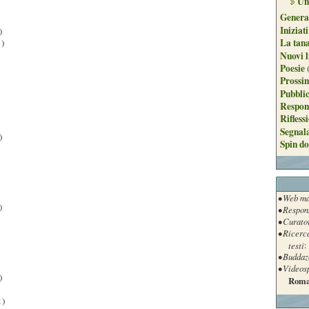
Un
Genera
Iniziat
)
La tan
)
Nuovi l
Poesie
Prossim
Pubblic
Respon
Rifless
Segnal
)
Spin do
• Web ma
)
• Respon
• Curato
• Ricerc
testi
:
• Buddaz
• Videos
)
Roma
1)