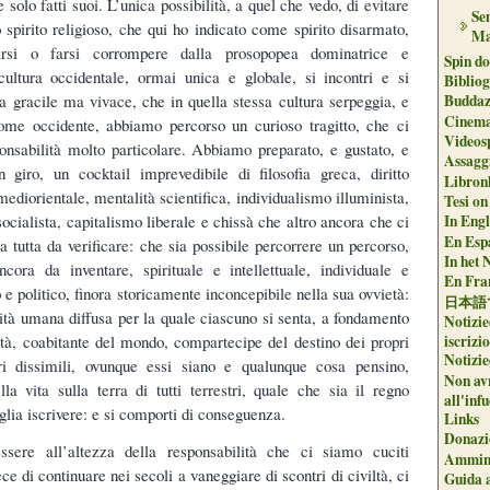
 solo fatti suoi. L’unica possibilità, a quel che vedo, di evitare
Se
o spirito religioso, che qui ho indicato come spirito disarmato,
Ma
arsi o farsi corrompere dalla prosopopea dominatrice e
Spin do
cultura occidentale, ormai unica e globale, si incontri e si
Biblio
Buddaz
a gracile ma vivace, che in quella stessa cultura serpeggia, e
Cinema
come occidente, abbiamo percorso un curioso tragitto, che ci
Videos
nsabilità molto particolare. Abbiamo preparato, e gustato, e
Assaggi
n giro, un cocktail imprevedibile di filosofia greca, diritto
Libron
ediorientale, mentalità scientifica, individualismo illuminista,
Tesi on
In Engli
ocialista, capitalismo liberale e chissà che altro ancora che ci
En Espa
 tutta da verificare: che sia possibile percorrere un percorso,
In het 
cora da inventare, spirituale e intellettuale, individuale e
En Fran
e politico, finora storicamente inconcepibile nella sua ovvietà:
日本語
lità umana diffusa per la quale ciascuno si senta, a fondamento
Notizie
iscrizi
tità, coabitante del mondo, compartecipe del destino dei propri
Notizie
ri dissimili, ovunque essi siano e qualunque cosa pensino,
Non avr
lla vita sulla terra di tutti terrestri, quale che sia il regno
all'inf
oglia iscrivere: e si comporti di conseguenza.
Links
Donazi
sere all’altezza della responsabilità che ci siamo cuciti
Ammini
ce di continuare nei secoli a vaneggiare di scontri di civiltà, ci
Guida a