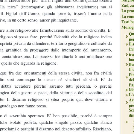
n si chiederebbe più “Ma il Figliol dell’Uomo quando tornerà
Zad, za
ulla terra” (interrogativo già abbastanza inquietante) ma si
La pra
l Figliol dell’Uomo, quando tornerà, troverà l’uomo sulla
La com
ivo, in un certo senso, ancor più inquietante.
Testi b
Monogr
e alibi religioso alle farneticazioni sullo scontro di civiltà. E’
Qu
igioso si possa fare, perché l’identità che la religione indica
per
prietà privata da difendere, territorio geografico e culturale da
Il 
Ini
omia granitica da proteggere dalle intemperie del mutamento,
tr
la contaminazione. La purezza identitaria è una mistificazione
bu
 quello che riguarda la religione.
Bu
Il
nque fra due orientamenti della stessa civiltà, non fra civiltà
l'i
sito sarà comunque lo stesso: né vincitori né vinti. E’ da
del
l'a
 debba accadere perché saremo tutti perdenti, o perché
Ide
gica della guerra e pace, della vittoria e della sconfitte, del
L'
te. Il disarmo religioso si situa proprio qui, dove vittoria e
Ac
pie
e guadagno non fanno presa.
Sco
di
 di soverchia speranza. E’ ben possibile, perché è sempre
lche isolato profeta, qualche singolo pazzo, qualche stanco
 proclami e pratichi il disarmo nel deserto affollato. Rischiano,