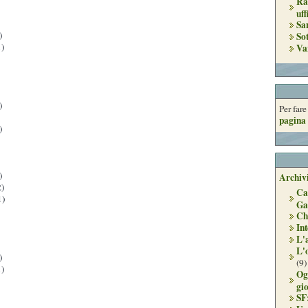
Ra
uff
Sa
)
So
)
Va
)
Per far
pagina 
)
)
Archivi
)
Ca
1)
Ga
Ch
Int
L'
L'
)
(9)
)
Og
gi
SF