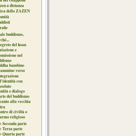
zen a distanza
tica dello ZAZEN
unità
uddisti
afie
ale buddismo,
ché...
segreto del koan
ziazione e
asmissione nel
ddismo
ddha bambino
 cammino verso
ntegrazione
l'identità con
ssoluto
ntità e dialogo
arte del buddismo
canto alla vecchia
tra
ntro di civiltà o
sarmo religioso
Seconda parte
Terza parte
Quarta parte